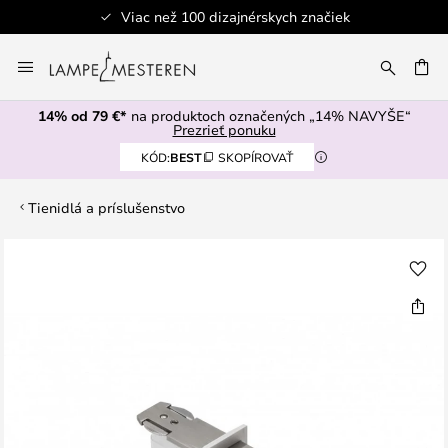
Viac než 100 dizajnérskych značiek
Skip
to
AŤ
Content
14% od 79 €*
na produktoch označených „14% NAVYŠE“
Prezrieť ponuku
KÓD:
BEST
SKOPÍROVAŤ
Tienidlá a príslušenstvo
Preskočiť
na
koniec
galérie
obrázkov