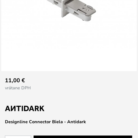
Preskočiť
11,00 €
na
vrátane DPH
začiatok
galérie
obrázkov
Designline Connector Biela - Antidark