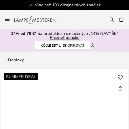
Viac než 100 dizajnérskych značiek
Skip
to
AŤ
Content
14% od 79 €*
na produktoch označených „14% NAVYŠE“
Prezrieť ponuku
KÓD:
BEST
SKOPÍROVAŤ
Doplnky
Preskočiť
SUMMER DEAL
na
koniec
galérie
obrázkov