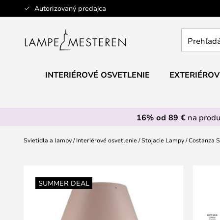
Skip
Autorizovaný predajca
to
Content
Prehľadáv
obchod
tu...
INTERIÉROVÉ OSVETLENIE
EXTERIÉROV
16% od 89 €
na prod
Svietidla a lampy
Interiérové osvetlenie
Stojacie Lampy
Costanza S
Preskočiť
na
SUMMER DEAL
koniec
galérie