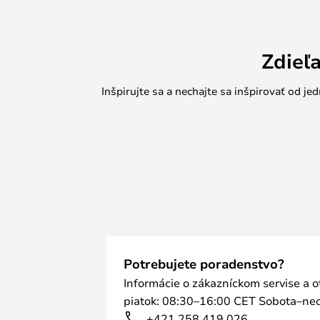
krásnej kolekcie, ktorá ponúka teles
ako aj v klasickom hliníkovom vyho
Zdieľ
Inšpirujte sa a nechajte sa inšpirovať od 
Potrebujete poradenstvo?
Informácie o zákazníckom servise a 
piatok: 08:30–16:00 CET Sobota–ned
+421 258 419 026