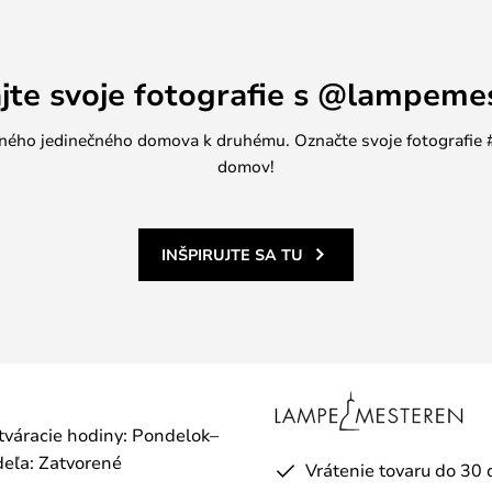
á v čiernej alebo bielej farbe,
tovení.
ajte svoje fotografie s @lampeme
jedného jedinečného domova k druhému. Označte svoje fotografi
domov!
INŠPIRUJTE SA TU
otváracie hodiny: Pondelok–
eľa: Zatvorené
Vrátenie tovaru do 30 