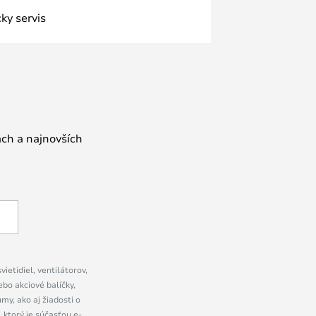
ky servis
ách a najnovších
ietidiel, ventilátorov,
bo akciové balíčky,
y, ako aj žiadosti o
 ktorý je súčasťou e-