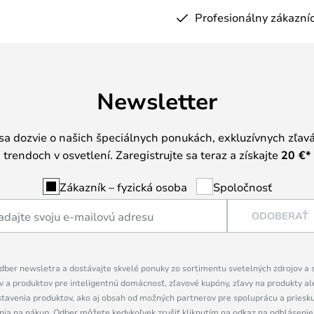
Profesionálny zákazníc
Newsletter
 sa dozvie o našich špeciálnych ponukách, exkluzívnych zľav
trendoch v osvetlení. Zaregistrujte sa teraz a získajte
20 €
*
Zákazník – fyzická osoba
Spoločnosť
ODOBERAŤ
dber newsletra a dostávajte skvelé ponuky zo sortimentu svetelných zdrojov a sv
 a produktov pre inteligentnú domácnosť, zľavové kupóny, zľavy na produkty ale
tavenia produktov, ako aj obsah od možných partnerov pre spoluprácu a prieskum
ia na nákup. Odber môžete kedykoľvek zrušiť kliknutím na odkaz na odhlásenie,