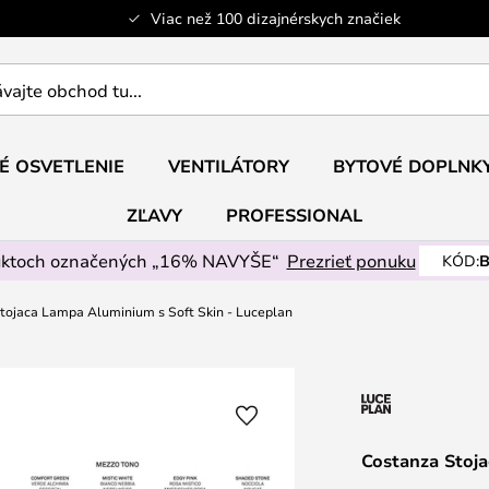
Viac než 100 dizajnérskych značiek
ajte
É OSVETLENIE
VENTILÁTORY
BYTOVÉ DOPLNK
ZĽAVY
PROFESSIONAL
uktoch označených „16% NAVYŠE“
Prezrieť ponuku
KÓD:
B
tojaca Lampa Aluminium s Soft Skin - Luceplan
Costanza Stoja