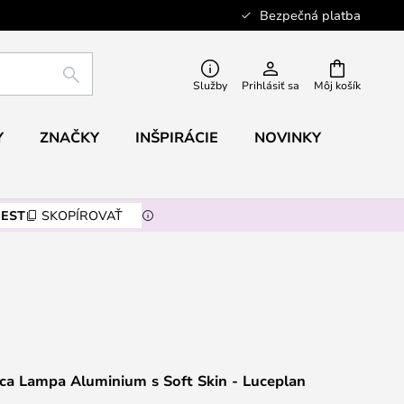
Bezpečná platba
HĽADAŤ
Služby
Prihlásiť sa
Môj košík
Y
ZNAČKY
INŠPIRÁCIE
NOVINKY
EST
SKOPÍROVAŤ
ca Lampa Aluminium s Soft Skin - Luceplan