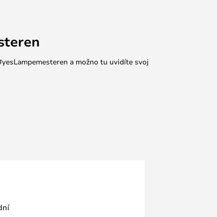
steren
e #yesLampemesteren a možno tu uvidíte svoj
dní