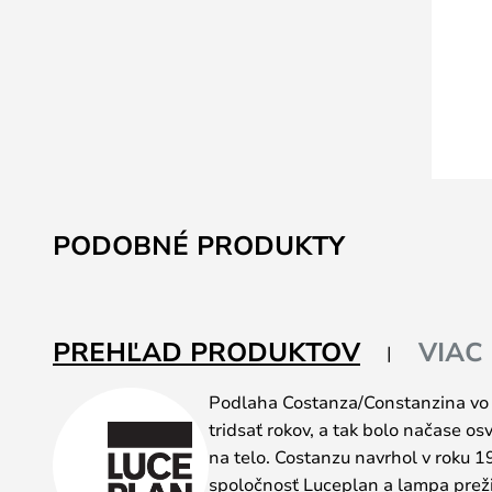
Preskočiť
na
PODOBNÉ PRODUKTY
začiatok
galérie
obrázkov
PREHĽAD PRODUKTOV
VIAC
Podlaha Costanza/Constanzina vo f
tridsať rokov, a tak bolo načase osv
na telo. Costanzu navrhol v roku 1
spoločnosť Luceplan a lampa preži