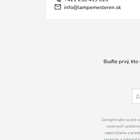
info@lampemesteren.sk
Buďte prvý, kto
Zaregistrujte sa pre o
solárnych systémov
odporúčania a preds
recenzie a odporúčan