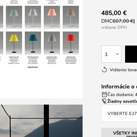
485,00 €
DMC
607,00 €
vrátane DPH
1
Vrátenie tova
Informácie o
Čas dodania: 4
Žiadny osvetľo
VYBERTE E27
VŠETKY I