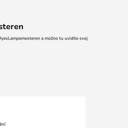
steren
e #yesLampemesteren a možno tu uvidíte svoj
dní