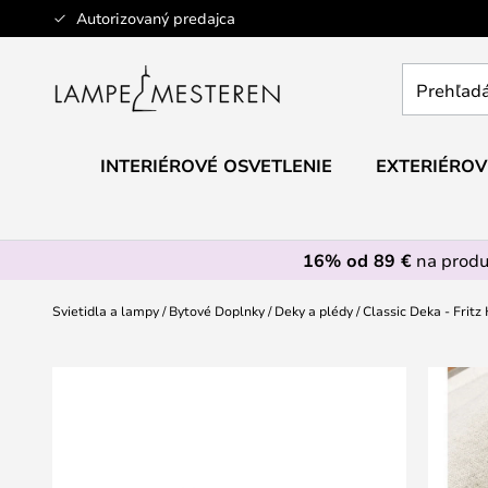
Skip
Autorizovaný predajca
to
Content
Prehľadáv
obchod
tu...
INTERIÉROVÉ OSVETLENIE
EXTERIÉROV
16% od 89 €
na prod
Svietidla a lampy
Bytové Doplnky
Deky a plédy
Classic Deka - Fritz
Preskočiť
na
koniec
galérie