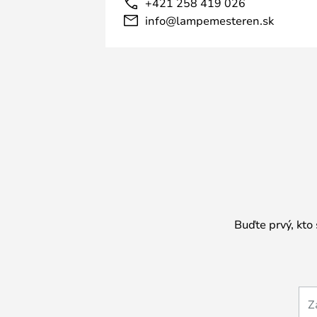
+421 258 419 026
info@lampemesteren.sk
Buďte prvý, kto