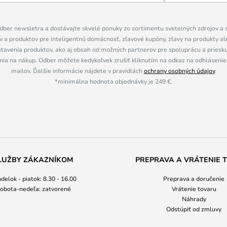
dber newsletra a dostávajte skvelé ponuky zo sortimentu svetelných zdrojov a sv
 a produktov pre inteligentnú domácnosť, zľavové kupóny, zľavy na produkty ale
tavenia produktov, ako aj obsah od možných partnerov pre spoluprácu a prieskum
ia na nákup. Odber môžete kedykoľvek zrušiť kliknutím na odkaz na odhlásenie,
mailov. Ďalšie informácie nájdete v pravidlách
ochrany osobných údajov
.
*minimálna hodnota objednávky je 249 €.
LUŽBY ZÁKAZNÍKOM
PREPRAVA A VRÁTENIE 
delok - piatok: 8.30 - 16.00
Preprava a doručenie
obota-nedeľa: zatvorené
Vrátenie tovaru
Náhrady
Odstúpiť od zmluvy