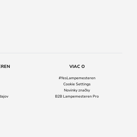
EREN
VIAC O
#YesLampemesteren
Cookie Settings
Novinky značky
dajov
B2B Lampemesteren Pro