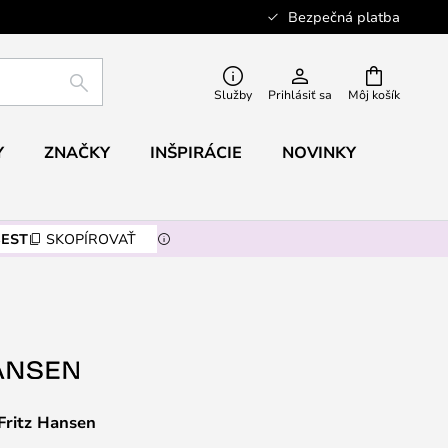
Bezpečná platba
HĽADAŤ
Služby
Prihlásiť sa
Môj košík
Y
ZNAČKY
INŠPIRÁCIE
NOVINKY
EST
SKOPÍROVAŤ
 Fritz Hansen