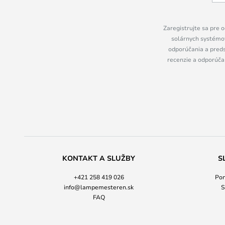
Zaregistrujte sa pre o
solárnych systémov
odporúčania a preds
recenzie a odporúčan
KONTAKT A SLUŽBY
S
+421 258 419 026
Pon
info@lampemesteren.sk
S
FAQ