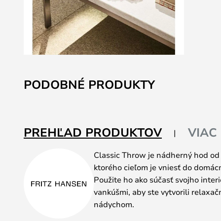
Preskočiť
na
PODOBNÉ PRODUKTY
začiatok
galérie
obrázkov
PREHĽAD PRODUKTOV
VIAC
Classic Throw je nádherný hod od 
ktorého cieľom je vniesť do domácno
Použite ho ako súčasť svojho inter
vankúšmi, aby ste vytvorili relaxa
nádychom.