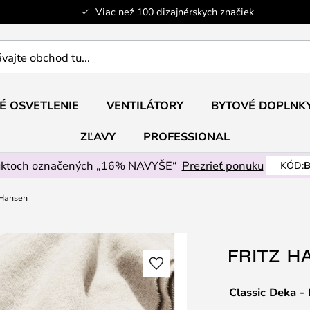
Viac než 100 dizajnérskych značiek
ajte
É OSVETLENIE
VENTILÁTORY
BYTOVÉ DOPLNK
ZĽAVY
PROFESSIONAL
uktoch označených „16% NAVYŠE“
Prezrieť ponuku
KÓD:
B
 Hansen
Classic Deka -