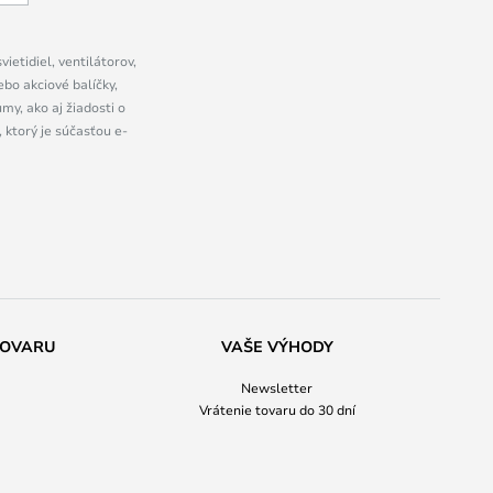
ietidiel, ventilátorov,
bo akciové balíčky,
y, ako aj žiadosti o
 ktorý je súčasťou e-
TOVARU
VAŠE VÝHODY
Newsletter
Vrátenie tovaru do 30 dní