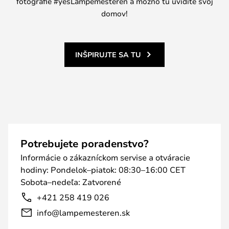
fotografie #yesLampemesteren a možno tu uvidíte svoj
domov!
INŠPIRUJTE SA TU
Potrebujete poradenstvo?
Informácie o zákazníckom servise a otváracie
hodiny: Pondelok–piatok: 08:30–16:00 CET
Sobota–nedeľa: Zatvorené
+421 258 419 026
info@lampemesteren.sk