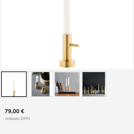
Preskočiť
79,00 €
na
vrátane DPH
začiatok
galérie