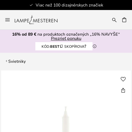
Viac než 100 dizajnérskych značiek
Skip
to
AŤ
Content
16% od 89 €
na produktoch označených „16% NAVYŠE“
Prezrieť ponuku
KÓD:
BEST
SKOPÍROVAŤ
Svietniky
Preskočiť
na
koniec
galérie
obrázkov