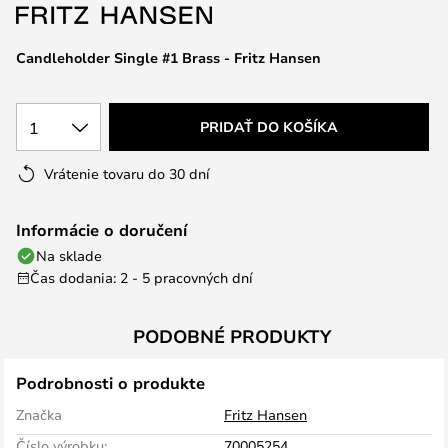
obrázkov
Candleholder Single #1 Brass - Fritz Hansen
1
PRIDAŤ DO KOŠÍKA
Vrátenie tovaru do 30 dní
Informácie o doručení
Na sklade
Čas dodania: 2 - 5 pracovných dní
PODOBNÉ PRODUKTY
Podrobnosti o produkte
Značka
Fritz Hansen
Číslo výrobku:
70005254