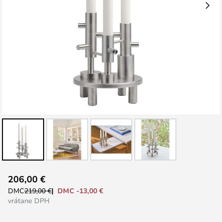
Preskočiť
206,00 €
na
DMC -13,00 €
DMC
219,00 €
začiatok
vrátane DPH
galérie
obrázkov