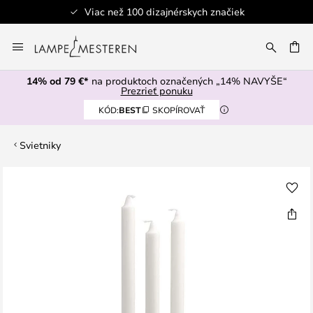
Viac než 100 dizajnérskych značiek
Skip
to
AŤ
Content
14% od 79 €*
na produktoch označených „14% NAVYŠE“
Prezrieť ponuku
KÓD:
BEST
SKOPÍROVAŤ
Svietniky
Preskočiť
na
koniec
galérie
obrázkov