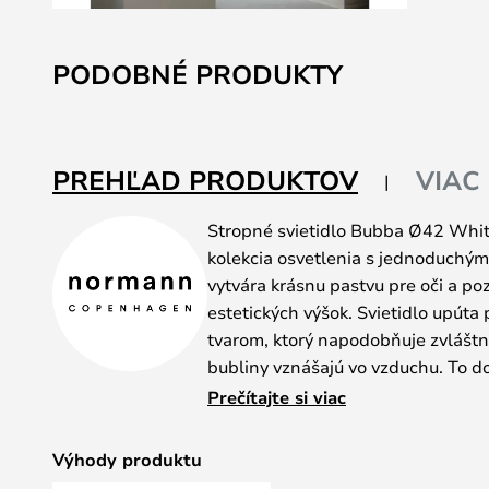
Preskočiť
na
PODOBNÉ PRODUKTY
začiatok
galérie
obrázkov
PREHĽAD PRODUKTOV
VIAC
Stropné svietidlo Bubba Ø42 White
kolekcia osvetlenia s jednoduchým,
vytvára krásnu pastvu pre oči a po
estetických výšok. Svietidlo upúta
tvarom, ktorý napodobňuje zvlášt
bubliny vznášajú vo vzduchu. To d
sa výraz, ktorý sa dobre hodí k un
Prečítajte si viac
bielemu povrchu a minimalistické
Všetky svietidlá z radu Bubba, ktor
Výhody produktu
závesné svietidlá v niekoľkých veľ