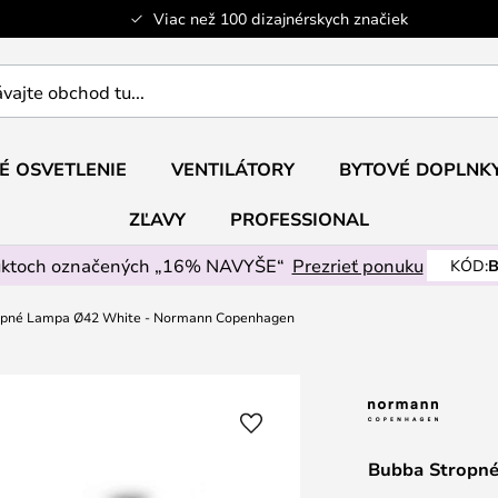
Viac než 100 dizajnérskych značiek
ajte
É OSVETLENIE
VENTILÁTORY
BYTOVÉ DOPLNK
ZĽAVY
PROFESSIONAL
uktoch označených „16% NAVYŠE“
Prezrieť ponuku
KÓD:
B
opné Lampa Ø42 White - Normann Copenhagen
Bubba Stropn