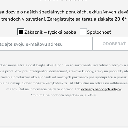
 sa dozvie o našich špeciálnych ponukách, exkluzívnych zľav
trendoch v osvetlení. Zaregistrujte sa teraz a získajte
20 €
*
Zákazník – fyzická osoba
Spoločnosť
ODOBERAŤ
dber newsletra a dostávajte skvelé ponuky zo sortimentu svetelných zdrojov a sv
 a produktov pre inteligentnú domácnosť, zľavové kupóny, zľavy na produkty ale
tavenia produktov, ako aj obsah od možných partnerov pre spoluprácu a prieskum
ia na nákup. Odber môžete kedykoľvek zrušiť kliknutím na odkaz na odhlásenie,
mailov. Ďalšie informácie nájdete v pravidlách
ochrany osobných údajov
.
*minimálna hodnota objednávky je 249 €.