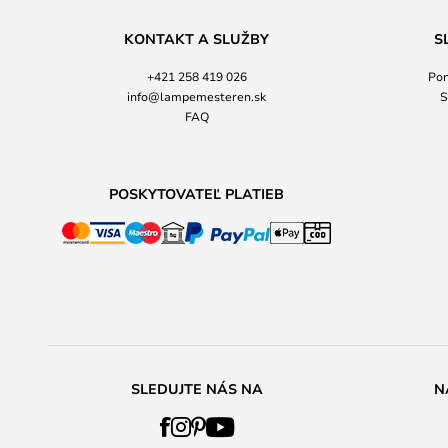
KONTAKT A SLUŽBY
S
+421 258 419 026
Pon
info@lampemesteren.sk
S
FAQ
POSKYTOVATEĽ PLATIEB
SLEDUJTE NÁS NA
N