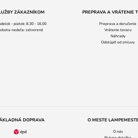
LUŽBY ZÁKAZNÍKOM
PREPRAVA A VRÁTENIE 
delok - piatok: 8.30 - 16.00
Preprava a doručenie
obota-nedeľa: zatvorené
Vrátenie tovaru
Náhrady
Odstúpiť od zmluvy
ÁKLADNÁ DOPRAVA
O MESTE LAMPEMEST
O nás
Právna doložka