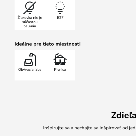
nástenné a stropné svietidlo, majú
z opálového skla. Tienidlo je uzavr
Žiarovka nie je
E27
vnútri vyžaruje len jemnú nepriamu 
súčasťou
balenia
rovnomerne na všetky strany. Z to
Bubba použiť ako základné osvetle
celkového osvetlenia v miestnosti.
Ideálne pre tieto miestnosti
Obývacia izba
Pivnica
Zdieľ
Inšpirujte sa a nechajte sa inšpirovať od 