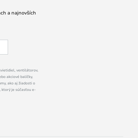
ách a najnovších
ietidiel, ventilátorov,
bo akciové balíčky,
y, ako aj žiadosti o
 ktorý je súčasťou e-