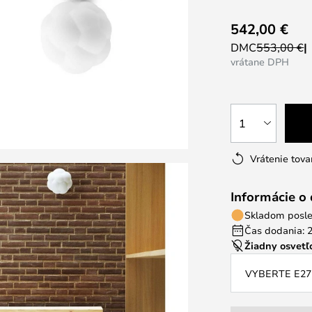
542,00 €
DMC
553,00 €
vrátane DPH
1
Vrátenie tova
Informácie o
Skladom posle
Čas dodania: 2
Žiadny osvetľo
VYBERTE E27