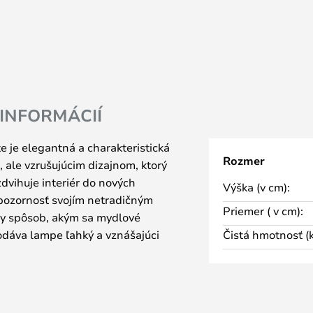
 INFORMÁCIÍ
 je elegantná a charakteristická
Rozmer
 ale vzrušujúcim dizajnom, ktorý
zdvihuje interiér do nových
Výška (v cm):
 pozornosť svojím netradičným
Priemer ( v cm):
ny spôsob, akým sa mydlové
odáva lampe ľahký a vznášajúci
Čistá hmotnosť (k
iverzálne lichotivému mliečne
mu dizajnovému poňatiu lampy.
ý zahŕňa stropné svietidlo a
kostiach, ako aj kombinované