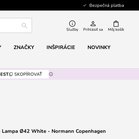
Bezpečná platba
HĽADAŤ
Služby
Prihlásiť sa
Môj košík
Y
ZNAČKY
INŠPIRÁCIE
NOVINKY
EST
SKOPÍROVAŤ
é Lampa Ø42 White - Normann Copenhagen