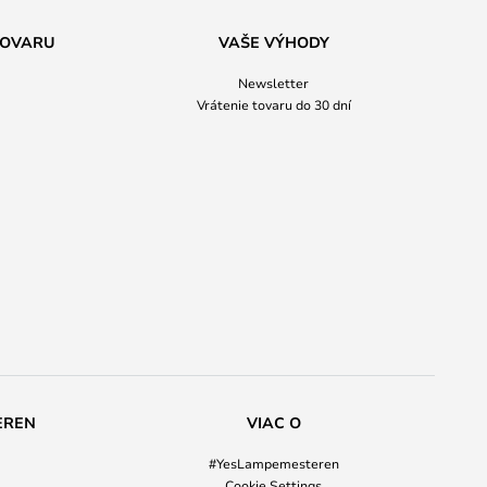
TOVARU
VAŠE VÝHODY
Newsletter
Vrátenie tovaru do 30 dní
EREN
VIAC O
#YesLampemesteren
Cookie Settings