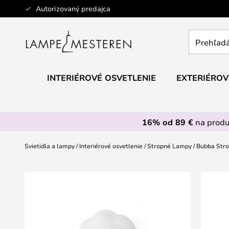
Skip
Autorizovaný predajca
to
Content
Prehľadáv
obchod
tu...
INTERIÉROVÉ OSVETLENIE
EXTERIÉROV
16% od 89 €
na prod
Svietidla a lampy
Interiérové osvetlenie
Stropné Lampy
Bubba Str
Preskočiť
na
koniec
galérie