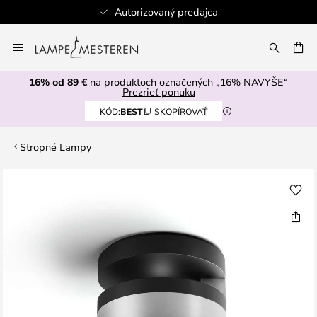
Autorizovaný predajca
Skip
to
AŤ
Content
16% od 89 €
na produktoch označených „16% NAVYŠE“
Prezrieť ponuku
KÓD:
BEST
SKOPÍROVAŤ
Stropné Lampy
Preskočiť
na
koniec
galérie
obrázkov