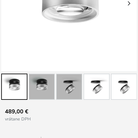
Preskočiť
489,00 €
na
vrátane DPH
začiatok
galérie
obrázkov