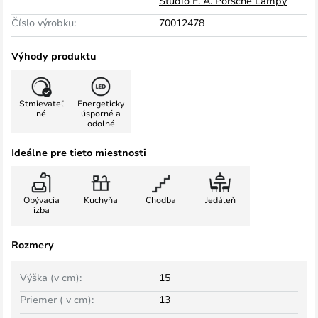
Studio F. A. Porsche Lampy
Číslo výrobku:
70012478
Výhody produktu
Stmievateľ
Energeticky
né
úsporné a
odolné
Ideálne pre tieto miestnosti
Obývacia
Kuchyňa
Chodba
Jedáleň
izba
Rozmery
Výška (v cm):
15
Priemer ( v cm):
13