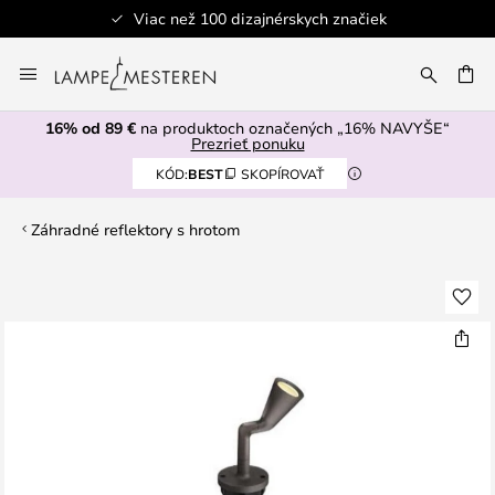
Viac než 100 dizajnérskych značiek
Skip
to
AŤ
Content
16% od 89 €
na produktoch označených „16% NAVYŠE“
Prezrieť ponuku
KÓD:
BEST
SKOPÍROVAŤ
Záhradné reflektory s hrotom
Preskočiť
na
koniec
galérie
obrázkov