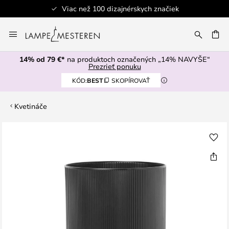
Viac než 100 dizajnérskych značiek
Skip
to
AŤ
Content
14% od 79 €*
na produktoch označených „14% NAVYŠE“
Prezrieť ponuku
KÓD:
BEST
SKOPÍROVAŤ
Kvetináče
Preskočiť
na
koniec
galérie
obrázkov