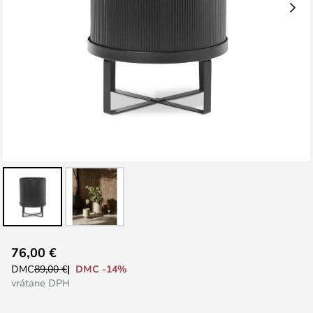
Preskočiť
76,00 €
na
DMC -14%
DMC
89,00 €
začiatok
vrátane DPH
galérie
obrázkov