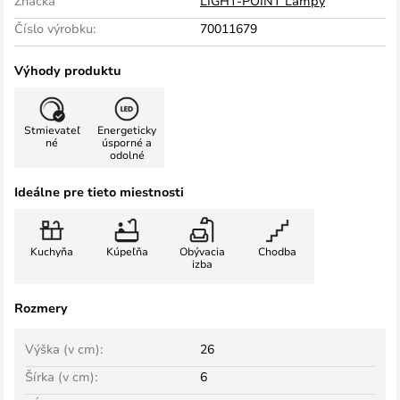
Značka
LIGHT-POINT Lampy
Číslo výrobku:
70011679
Výhody produktu
Stmievateľ
Energeticky
né
úsporné a
odolné
Ideálne pre tieto miestnosti
Kuchyňa
Kúpeľňa
Obývacia
Chodba
izba
Rozmery
Výška (v cm):
26
Šírka (v cm):
6