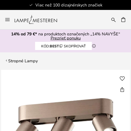
Viac než 100 dizajnérskych značiek
Skip
to
AŤ
Content
14% od 79 €*
na produktoch označených „14% NAVYŠE“
Prezrieť ponuku
KÓD:
BEST
SKOPÍROVAŤ
Stropné Lampy
Preskočiť
na
koniec
galérie
obrázkov