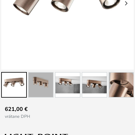
Preskočiť
621,00 €
na
vrátane DPH
začiatok
galérie
obrázkov