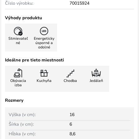
Číslo výrobku:
70015924
Výhody produktu
Stmievateľ
Energeticky
né
úsporné a
odolné
Ideálne pre tieto miestnosti
Obývacia
Kuchyňa
Chodba
Jedáleň
izba
Rozmery
Výška (v cm):
16
Šírka (v cm):
6
Hĺbka (v cm):
8,6