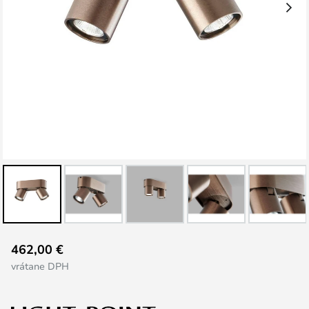
Preskočiť
462,00 €
na
vrátane DPH
začiatok
galérie
obrázkov