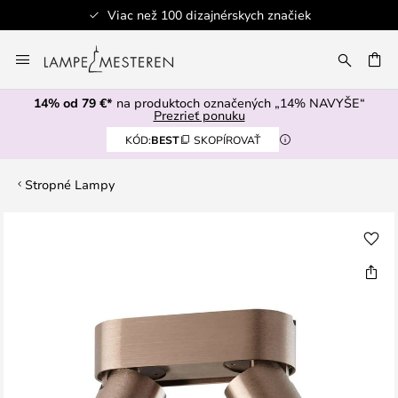
Viac než 100 dizajnérskych značiek
Skip
to
AŤ
Content
14% od 79 €*
na produktoch označených „14% NAVYŠE“
Prezrieť ponuku
KÓD:
BEST
SKOPÍROVAŤ
Stropné Lampy
Preskočiť
na
koniec
galérie
obrázkov