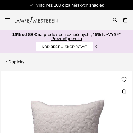
Viac než 100 dizajnérskych značiek
Skip
to
AŤ
Content
16% od 89 €
na produktoch označených „16% NAVYŠE“
Prezrieť ponuku
KÓD:
BEST
SKOPÍROVAŤ
Doplnky
Preskočiť
na
koniec
galérie
obrázkov