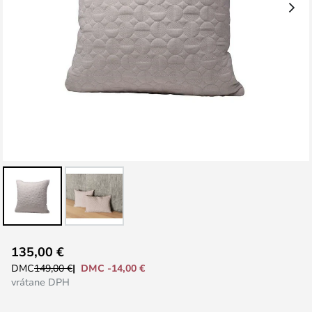
Preskočiť
135,00 €
na
DMC -14,00 €
DMC
149,00 €
začiatok
vrátane DPH
galérie
obrázkov