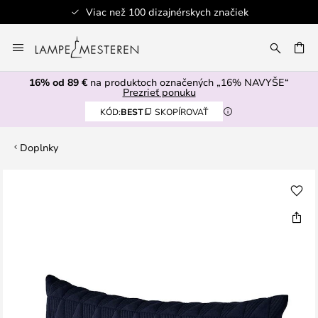
Viac než 100 dizajnérskych značiek
Skip
to
AŤ
Content
16% od 89 €
na produktoch označených „16% NAVYŠE“
Prezrieť ponuku
KÓD:
BEST
SKOPÍROVAŤ
Doplnky
Preskočiť
na
koniec
galérie
obrázkov