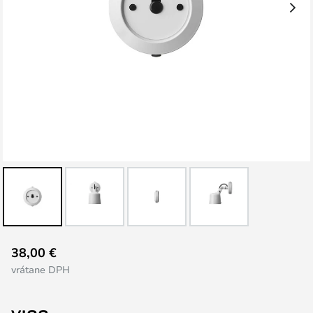
Preskočiť
38,00 €
na
vrátane DPH
začiatok
galérie
obrázkov