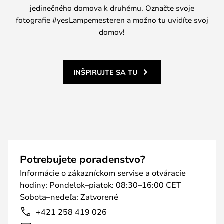
jedinečného domova k druhému. Označte svoje
fotografie #yesLampemesteren a možno tu uvidíte svoj
domov!
INŠPIRUJTE SA TU
Potrebujete poradenstvo?
Informácie o zákazníckom servise a otváracie
hodiny: Pondelok–piatok: 08:30–16:00 CET
Sobota–nedeľa: Zatvorené
+421 258 419 026