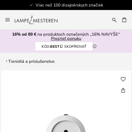
Viac než 100 dizajnérskych značiek
Skip
to
AŤ
Content
16% od 89 €
na produktoch označených „16% NAVYŠE“
Prezrieť ponuku
KÓD:
BEST
SKOPÍROVAŤ
Tienidlá a príslušenstvo
Preskočiť
na
koniec
galérie
obrázkov