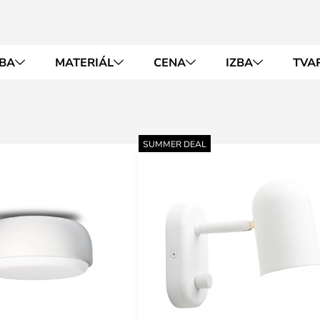
BA
MATERIÁL
CENA
IZBA
TVA
SUMMER DEAL