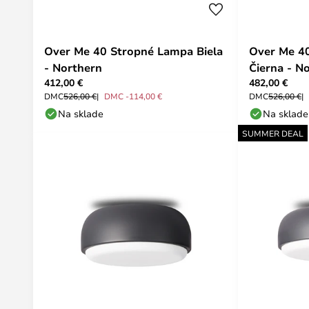
Over Me 40 Stropné Lampa Biela
Over Me 4
- Northern
Čierna - N
412,00 €
482,00 €
DMC
526,00 €
DMC -114,00 €
DMC
526,00 €
Na sklade
Na sklade
SUMMER DEAL