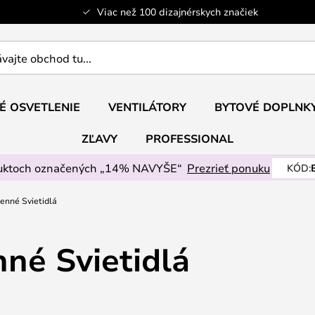
Viac než 100 dizajnérskych značiek
ajte
É OSVETLENIE
VENTILÁTORY
BYTOVÉ DOPLNK
ZĽAVY
PROFESSIONAL
uktoch označených „14% NAVYŠE“
Prezrieť ponuku
KÓD:
enné Svietidlá
né Svietidlá