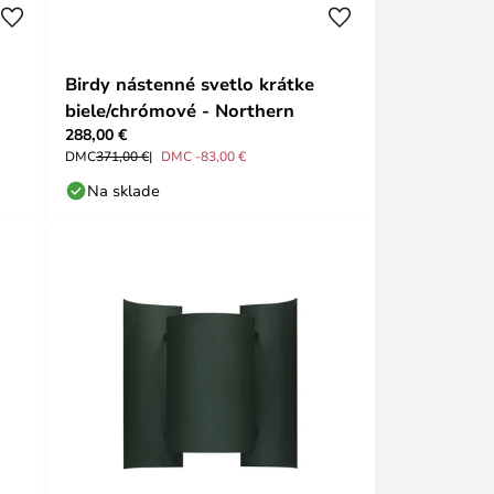
Birdy nástenné svetlo krátke
biele/chrómové - Northern
288,00 €
DMC
371,00 €
DMC -83,00 €
Na sklade