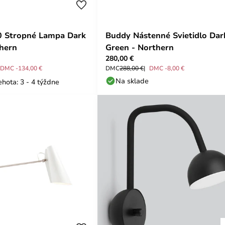
0 Stropné Lampa Dark
Buddy Nástenné Svietidlo Dar
thern
Green - Northern
280,00 €
DMC -134,00 €
DMC
288,00 €
DMC -8,00 €
Na sklade
hota: 3 - 4 týždne