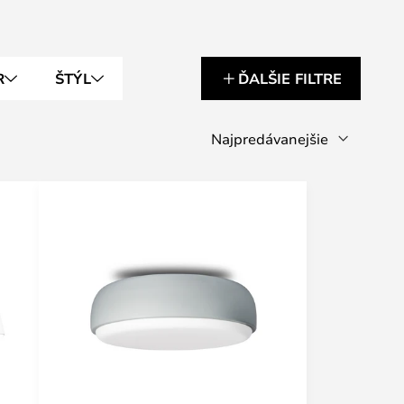
R
ŠTÝL
ĎALŠIE FILTRE