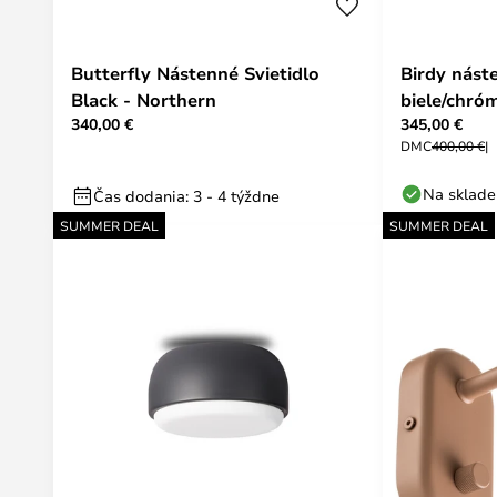
Butterfly Nástenné Svietidlo
Birdy nást
Black - Northern
biele/chró
340,00 €
345,00 €
DMC
400,00 €
Na sklade
Čas dodania: 3 - 4 týždne
SUMMER DEAL
SUMMER DEAL