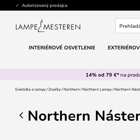
Skip
Autorizovaný predajca
to
Content
Prehľadáv
obchod
tu...
INTERIÉROVÉ OSVETLENIE
EXTERIÉROV
14% od 79 €*
na prod
Svietidla a lampy
Značky
Northern
Northern Lampy
Northern Nást
Northern Násten