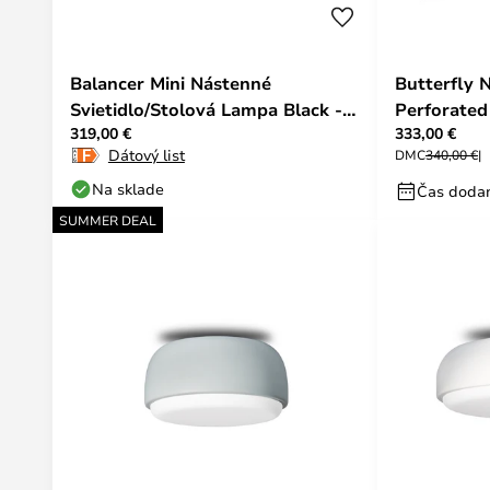
Balancer Mini Nástenné
Butterfly 
Svietidlo/Stolová Lampa Black -
Perforated
319,00 €
333,00 €
Northern
Dátový list
DMC
340,00 €
Na sklade
Čas dodan
SUMMER DEAL