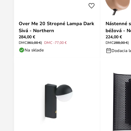
Over Me 20 Stropné Lampa Dark
Nástenné s
Sivá - Northern
béžová - N
284,00 €
224,00 €
DMC
361,00 €
DMC -77,00 €
DMC
288,00 €
Na sklade
Dodacia le