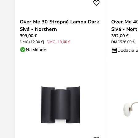
Over Me 30 Stropné Lampa Dark
Over Me 4
Sivá - Northern
Sivá - Nor
399,00 €
392,00 €
DMC
412,00 €
DMC -13,00 €
DMC
526,00 €
Na sklade
Dodacia le