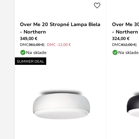
Over Me 20 Stropné Lampa Biela
Over Me 30
- Northern
- Northern
349,00 €
324,00 €
DMC
361,00 €
DMC -12,00 €
DMC
412,00 €
Na sklade
Na sklade
SUMMER DEAL