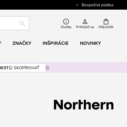
Bezpečná platba
HĽADAŤ
Služby
Prihlásiť sa
Môj košík
Y
ZNAČKY
INŠPIRÁCIE
NOVINKY
BEST
SKOPÍROVAŤ