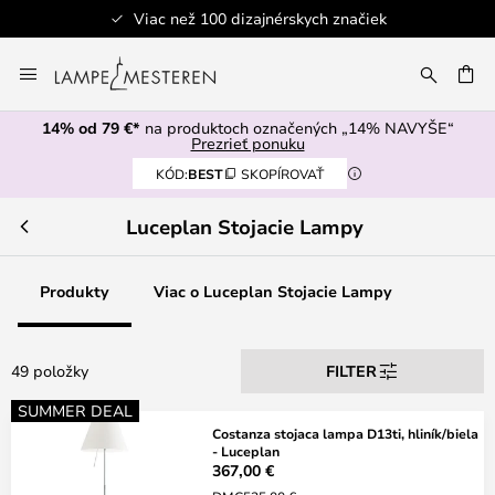
Viac než 100 dizajnérskych značiek
Skip
to
AŤ
Content
14% od 79 €*
na produktoch označených „14% NAVYŠE“
Prezrieť ponuku
KÓD:
BEST
SKOPÍROVAŤ
Luceplan Stojacie Lampy
Produkty
Viac o Luceplan Stojacie Lampy
49 položky
FILTER
SUMMER DEAL
Costanza stojaca lampa D13ti, hliník/biela
- Luceplan
367,00 €