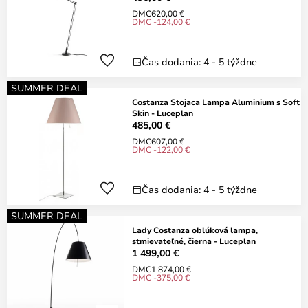
DMC
620,00 €
DMC -124,00 €
Čas dodania: 4 - 5 týždne
SUMMER DEAL
Costanza Stojaca Lampa Aluminium s Soft
Skin - Luceplan
485,00 €
DMC
607,00 €
DMC -122,00 €
Čas dodania: 4 - 5 týždne
SUMMER DEAL
Lady Costanza oblúková lampa,
stmievateľné, čierna - Luceplan
1 499,00 €
DMC
1 874,00 €
DMC -375,00 €