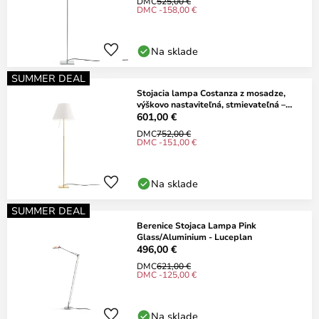
DMC
525,00 €
DMC -158,00 €
Na sklade
SUMMER DEAL
Stojacia lampa Costanza z mosadze,
výškovo nastaviteľná, stmievateľná –
Luceplan
601,00 €
DMC
752,00 €
DMC -151,00 €
Na sklade
SUMMER DEAL
Berenice Stojaca Lampa Pink
Glass/Aluminium - Luceplan
496,00 €
DMC
621,00 €
DMC -125,00 €
Na sklade