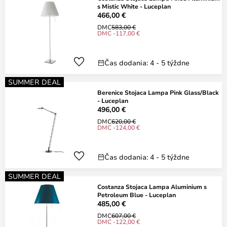
s Mistic White - Luceplan
466,00 €
DMC
583,00 €
DMC -117,00 €
Čas dodania: 4 - 5 týždne
SUMMER DEAL
Berenice Stojaca Lampa Pink Glass/Black
- Luceplan
496,00 €
DMC
620,00 €
DMC -124,00 €
Čas dodania: 4 - 5 týždne
SUMMER DEAL
Costanza Stojaca Lampa Aluminium s
Petroleum Blue - Luceplan
485,00 €
DMC
607,00 €
DMC -122,00 €