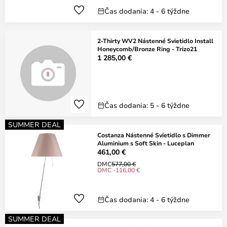
Čas dodania: 4 - 6 týždne
2-Thirty WV2 Nástenné Svietidlo Install
Honeycomb/Bronze Ring - Trizo21
1 285,00 €
Čas dodania: 5 - 6 týždne
SUMMER DEAL
Costanza Nástenné Svietidlo s Dimmer
Aluminium s Soft Skin - Luceplan
461,00 €
DMC
577,00 €
DMC -116,00 €
Čas dodania: 4 - 6 týždne
SUMMER DEAL