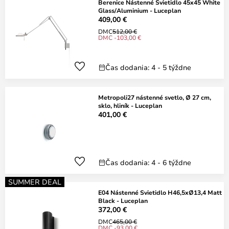
Berenice Nástenné Svietidlo 45x45 White
Glass/Aluminium - Luceplan
409,00 €
DMC
512,00 €
DMC -103,00 €
Čas dodania: 4 - 5 týždne
Metropoli27 nástenné svetlo, Ø 27 cm,
sklo, hliník - Luceplan
401,00 €
Čas dodania: 4 - 6 týždne
SUMMER DEAL
E04 Nástenné Svietidlo H46,5xØ13,4 Matt
Black - Luceplan
372,00 €
DMC
465,00 €
DMC -93,00 €