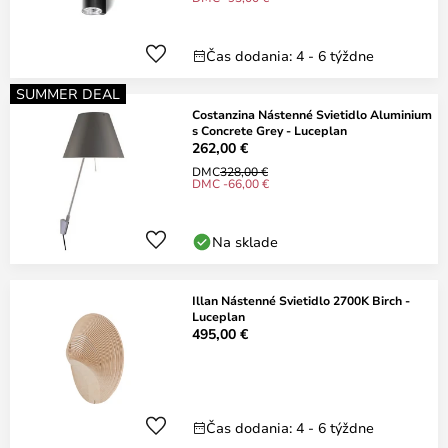
Čas dodania: 4 - 6 týždne
SUMMER DEAL
Costanzina Nástenné Svietidlo Aluminium
s Concrete Grey - Luceplan
262,00 €
DMC
328,00 €
DMC -66,00 €
Na sklade
Illan Nástenné Svietidlo 2700K Birch -
Luceplan
495,00 €
Čas dodania: 4 - 6 týždne