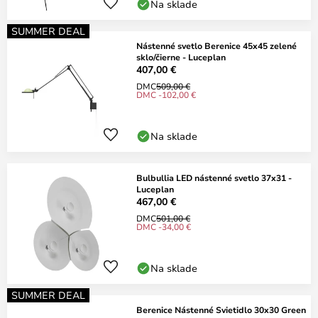
Na sklade
SUMMER DEAL
Nástenné svetlo Berenice 45x45 zelené
sklo/čierne - Luceplan
407,00 €
DMC
509,00 €
DMC -102,00 €
Na sklade
Bulbullia LED nástenné svetlo 37x31 -
Luceplan
467,00 €
DMC
501,00 €
DMC -34,00 €
Na sklade
SUMMER DEAL
Berenice Nástenné Svietidlo 30x30 Green