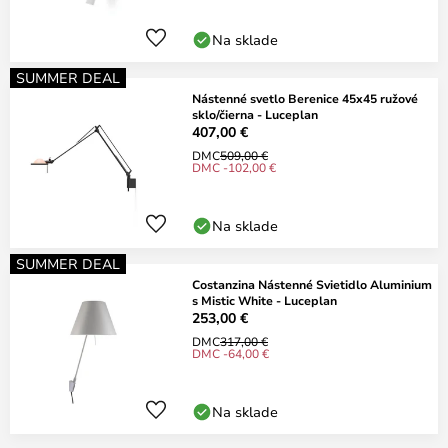
Na sklade
SUMMER DEAL
Nástenné svetlo Berenice 45x45 ružové
sklo/čierna - Luceplan
407,00 €
DMC
509,00 €
DMC -102,00 €
Na sklade
SUMMER DEAL
Costanzina Nástenné Svietidlo Aluminium
s Mistic White - Luceplan
253,00 €
DMC
317,00 €
DMC -64,00 €
Na sklade