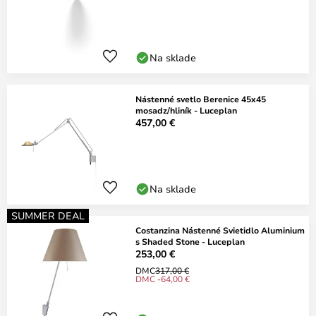
Na sklade
Nástenné svetlo Berenice 45x45
mosadz/hliník - Luceplan
457,00 €
Na sklade
SUMMER DEAL
Costanzina Nástenné Svietidlo Aluminium
s Shaded Stone - Luceplan
253,00 €
DMC
317,00 €
DMC -64,00 €