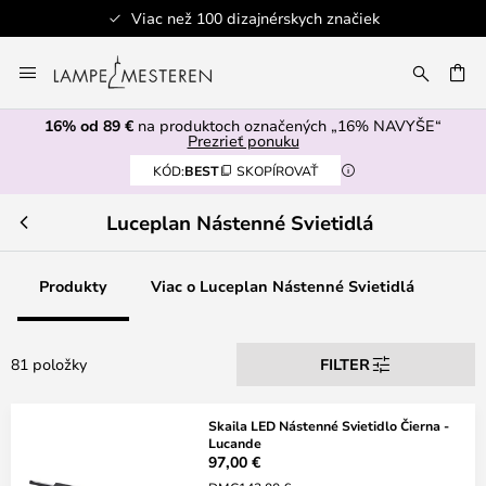
Viac než 100 dizajnérskych značiek
Skip
to
AŤ
Content
16% od 89 €
na produktoch označených „16% NAVYŠE“
Prezrieť ponuku
KÓD:
BEST
SKOPÍROVAŤ
Luceplan Nástenné Svietidlá
Produkty
Viac o Luceplan Nástenné Svietidlá
81 položky
FILTER
Skaila LED Nástenné Svietidlo Čierna -
Lucande
97,00 €