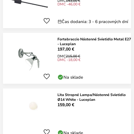
DMC
143,00 €
DMC -46,00 €
Čas dodania: 3 - 6 pracovných dní
Fortebraccio Nástenné Svietidlo Metal E27
- Luceplan
197,00 €
DMC
215,00 €
DMC -18,00 €
Na sklade
Lita Stropné Lampa/Nástenné Svietidlo
Ø14 White - Luceplan
159,00 €
Na sklade