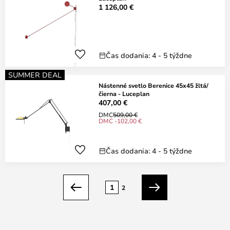
1 126,00 €
Čas dodania: 4 - 5 týždne
SUMMER DEAL
Nástenné svetlo Berenice 45x45 žltá/
čierna - Luceplan
407,00 €
DMC
509,00 €
DMC -102,00 €
Čas dodania: 4 - 5 týždne
Strana
1
2
Predchádzajúci
Ďalší