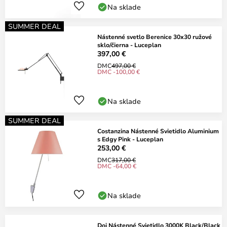
Na sklade
SUMMER DEAL
Nástenné svetlo Berenice 30x30 ružové
sklo/čierna - Luceplan
397,00 €
DMC
497,00 €
DMC -100,00 €
Na sklade
SUMMER DEAL
Costanzina Nástenné Svietidlo Aluminium
s Edgy Pink - Luceplan
253,00 €
DMC
317,00 €
DMC -64,00 €
Na sklade
Doi Nástenné Svietidlo 3000K Black/Black