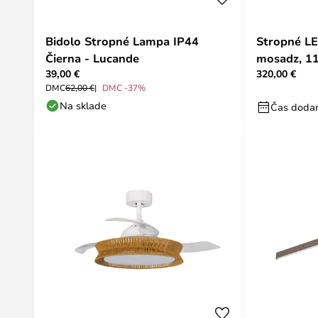
Bidolo Stropné Lampa IP44
Stropné LE
Čierna - Lucande
mosadz, 11
39,00 €
320,00 €
Lucande
DMC
62,00 €
DMC -37%
Na sklade
Čas dodan