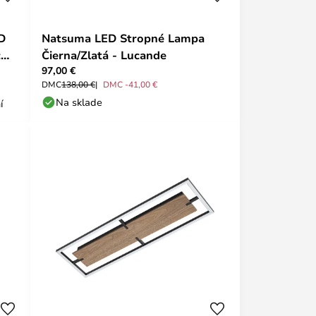
ED
Natsuma LED Stropné Lampa
 cm
Čierna/Zlatá - Lucande
97,00 €
DMC
138,00 €
DMC -41,00 €
Na sklade
í