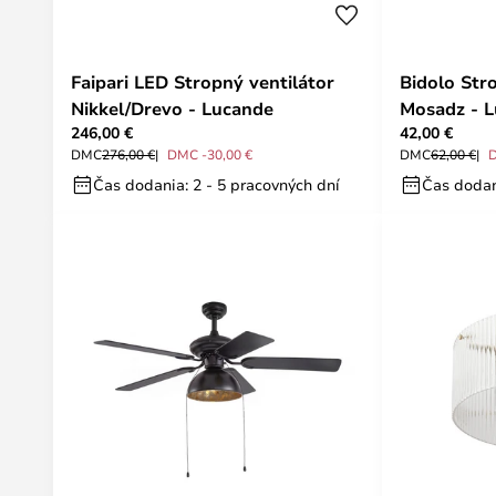
Faipari LED Stropný ventilátor
Bidolo Str
Nikkel/Drevo - Lucande
Mosadz - 
246,00 €
42,00 €
DMC
276,00 €
DMC -30,00 €
DMC
62,00 €
Čas dodania: 2 - 5 pracovných dní
Čas dodan