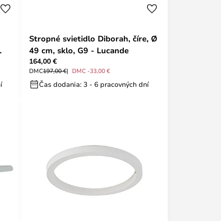
Stropné svietidlo Diborah, číre, Ø
49 cm, sklo, G9 - Lucande
164,00 €
DMC
197,00 €
DMC -33,00 €
í
Čas dodania: 3 - 6 pracovných dní