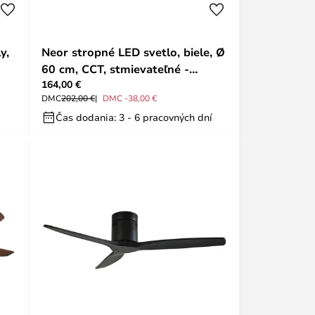
y,
Neor stropné LED svetlo, biele, Ø
60 cm, CCT, stmievateľné -
164,00 €
Lucande
DMC
202,00 €
DMC -38,00 €
Čas dodania: 3 - 6 pracovných dní