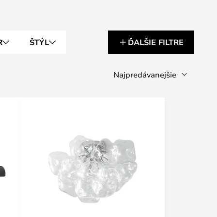
R
ŠTÝL
ĎALŠIE FILTRE