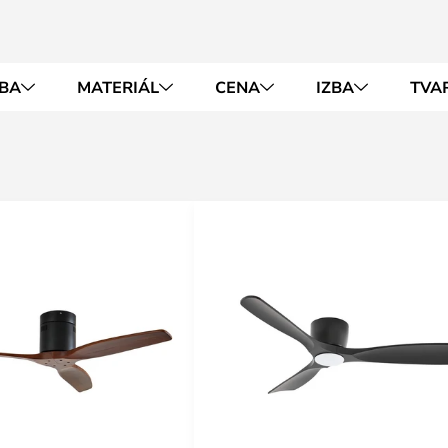
BA
MATERIÁL
CENA
IZBA
TVA