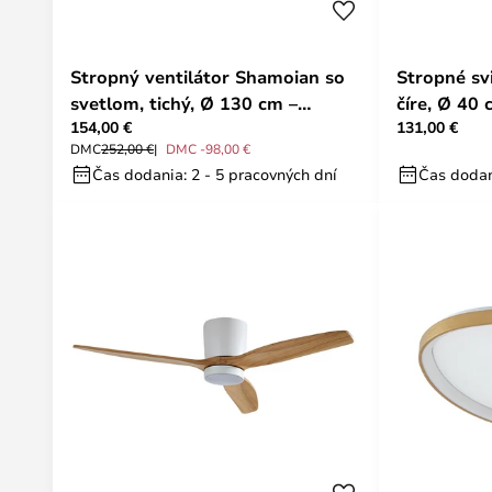
Stropný ventilátor Shamoian so
Stropné svi
svetlom, tichý, Ø 130 cm –
číre, Ø 40 
154,00 €
131,00 €
Lucande
DMC
252,00 €
DMC -98,00 €
Čas dodania: 2 - 5 pracovných dní
Čas dodan