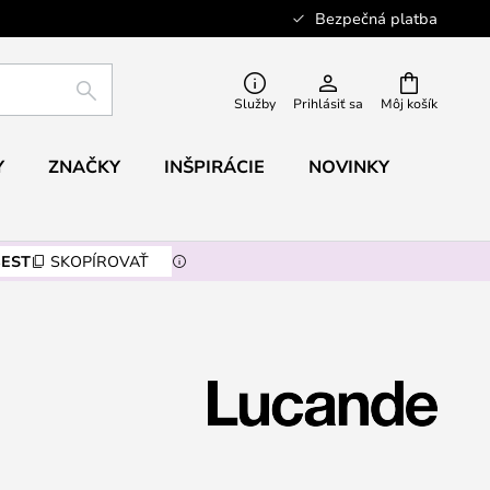
Bezpečná platba
HĽADAŤ
Služby
Prihlásiť sa
Môj košík
Y
ZNAČKY
INŠPIRÁCIE
NOVINKY
EST
SKOPÍROVAŤ