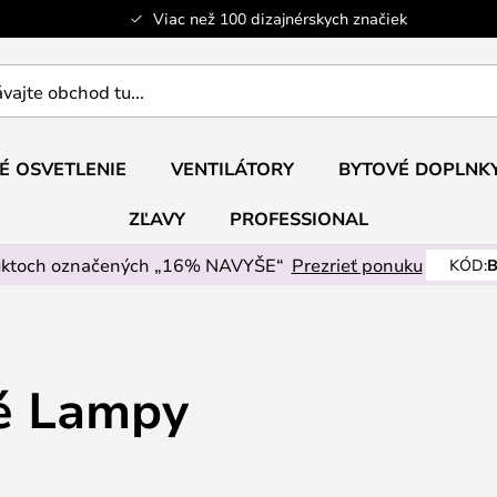
Viac než 100 dizajnérskych značiek
ajte
É OSVETLENIE
VENTILÁTORY
BYTOVÉ DOPLNK
ZĽAVY
PROFESSIONAL
uktoch označených „16% NAVYŠE“
Prezrieť ponuku
KÓD:
B
é Lampy