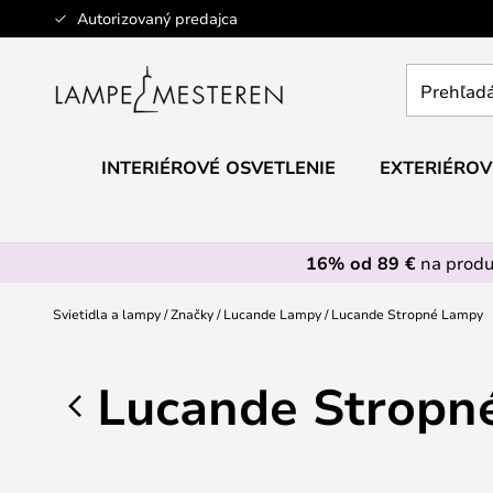
Skip
Autorizovaný predajca
to
Content
Prehľadáv
obchod
tu...
INTERIÉROVÉ OSVETLENIE
EXTERIÉROV
16% od 89 €
na prod
Svietidla a lampy
Značky
Lucande Lampy
Lucande Stropné Lampy
Lucande Stropn