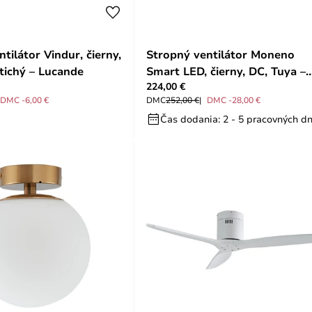
tilátor Vindur, čierny,
Stropný ventilátor Moneno
 tichý – Lucande
Smart LED, čierny, DC, Tuya –
224,00 €
Lucande
DMC -6,00 €
DMC
252,00 €
DMC -28,00 €
Čas dodania: 2 - 5 pracovných dn