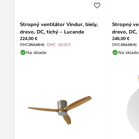
Stropný ventilátor Vindur, biely,
Stropný ven
drevo, DC, tichý – Lucande
drevo, DC,
224,00 €
246,00 €
DMC
252,00 €
DMC -28,00 €
DMC
252,00 €
Na sklade
Na sklade