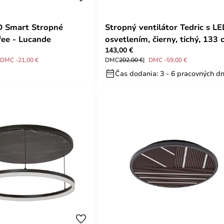
D Smart Stropné
Stropný ventilátor Tedric s L
ee - Lucande
osvetlením, čierny, tichý, 133
143,00 €
– Lucande
DMC -21,00 €
DMC
202,00 €
DMC -59,00 €
Čas dodania: 3 - 6 pracovných dn