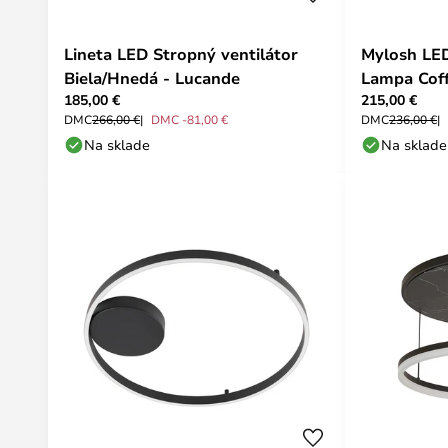
Lineta LED Stropný ventilátor
Mylosh LE
Biela/Hnedá - Lucande
Lampa Coff
185,00 €
215,00 €
DMC
266,00 €
DMC -81,00 €
DMC
236,00 €
Na sklade
Na sklade