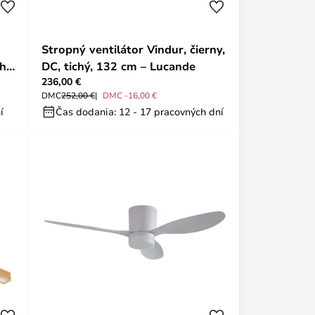
Stropný ventilátor Vindur, čierny,
hý,
DC, tichý, 132 cm – Lucande
236,00 €
DMC
252,00 €
DMC -16,00 €
í
Čas dodania: 12 - 17 pracovných dní