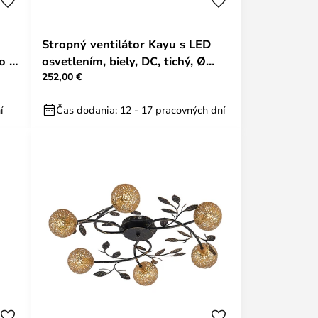
Stropný ventilátor Kayu s LED
o -
osvetlením, biely, DC, tichý, Ø
252,00 €
132 cm – Lucande
í
Čas dodania: 12 - 17 pracovných dní