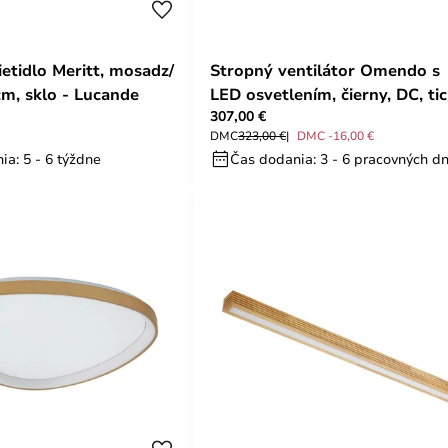
etidlo Meritt, mosadz/
Stropný ventilátor Omendo s
cm, sklo - Lucande
LED osvetlením, čierny, DC, tic
307,00 €
CCT – Lucande
DMC
323,00 €
DMC -16,00 €
ia: 5 - 6 týždne
Čas dodania: 3 - 6 pracovných dn