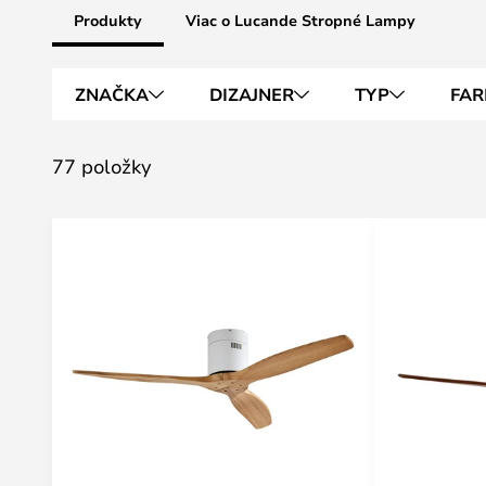
Produkty
Viac o Lucande Stropné Lampy
ZNAČKA
DIZAJNER
TYP
FAR
77 položky