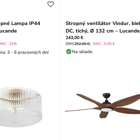
opné Lampa IP44
Stropný ventilátor Vindur, biel
Lucande
DC, tichý, Ø 132 cm – Lucande
243,00 €
DMC -32%
DMC
252,00 €
DMC -9,00 €
Na sklade
ia: 3 - 6 pracovných dní