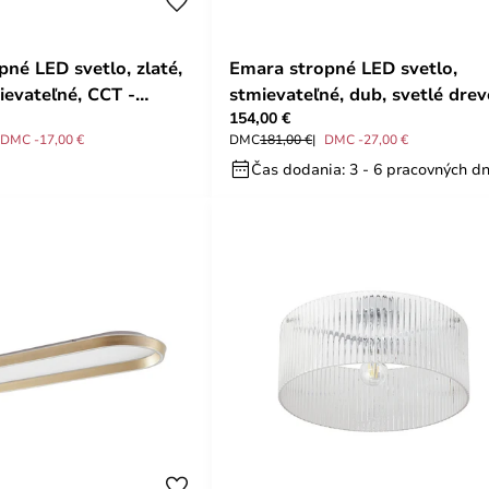
pné LED svetlo, zlaté,
Emara stropné LED svetlo,
ievateľné, CCT -
stmievateľné, dub, svetlé drev
154,00 €
Lucande
DMC -17,00 €
DMC
181,00 €
DMC -27,00 €
Čas dodania: 3 - 6 pracovných dn