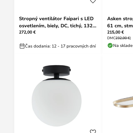
Stropný ventilátor Faipari s LED
Asken stro
osvetlením, biely, DC, tichý, 132
61 cm, stm
272,00 €
215,00 €
cm – Lucande
Lucande
DMC
232,00 €
Na sklade
Čas dodania: 12 - 17 pracovných dní