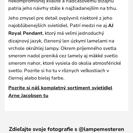
nekompromisnej kvalite a nadčasovému dizajnu
patria jeho návrhy stále k najžiadanejším na trhu.
Jeho zmysel pre detail ovplyvnil niektoré z jeho
najobľúbenejších svietidiel. Patrí medzi ne aj
AJ
Royal Pendant
, ktorý má veľmi jednoduchý
dizajnový jazyk, členený len úzkymi lamelami na
vrchole okrúhlej lampy. Okrem príjemného svetla
smerom nadol preniká cez lamely aj mäkké svetlo
smerom nahor, ktoré vysiela do okolia atmosférické
svetlo. Pozrite si ho tu v rôznych veľkostiach v
čiernej alebo bielej farbe.
Pozrite si náš kompletný sortiment svietidiel
Arne Jacobsen tu
Zdieľajte svoje fotografie s @lampemesteren