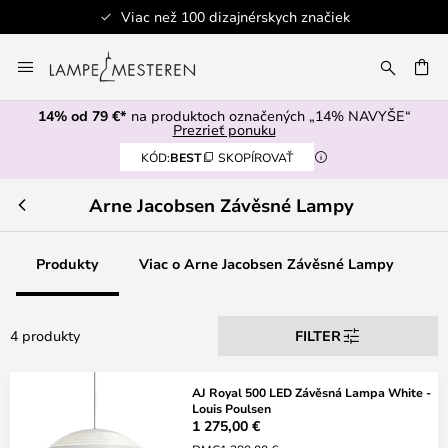
Viac než 100 dizajnérskych značiek
Skip
to
AŤ
Content
14% od 79 €*
na produktoch označených „14% NAVYŠE“
Prezrieť ponuku
KÓD:
BEST
SKOPÍROVAŤ
Arne Jacobsen Závěsné Lampy
Produkty
Viac o Arne Jacobsen Závěsné Lampy
4 produkty
FILTER
AJ Royal 500 LED Závěsná Lampa White -
Louis Poulsen
1 275,00 €