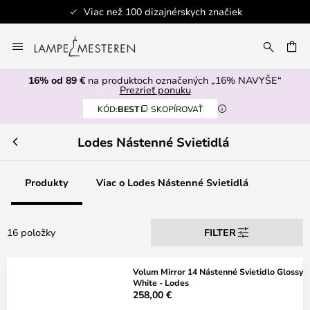
Viac než 100 dizajnérskych značiek
Skip
to
AŤ
Content
16% od 89 €
na produktoch označených „16% NAVYŠE“
Prezrieť ponuku
KÓD:
BEST
SKOPÍROVAŤ
Lodes Nástenné Svietidlá
Produkty
Viac o Lodes Nástenné Svietidlá
16 položky
FILTER
Volum Mirror 14 Nástenné Svietidlo Glossy
White - Lodes
258,00 €