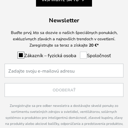
Newsletter
Buďte prvý, kto sa dozvie o našich špeciálnych ponukách,
exkluzívnych zľavách a najnovších trendoch v osvetlení.
Zaregistrujte sa teraz a získajte
20 €
*
Zákazník – fyzická osoba
Spoločnosť
ODOBERAŤ
Zaregistrujte sa pre odber newsletra a dostávajte skvelé ponuky zo
sortimentu svetelných zdrojov a svietidiel, ventilátorov, solárnych
systémov a produktov pre inteligentnú domácnosť, zľavové kupóny, zľavy
na produkty alebo akciové balíčky, odporúčania a predstavenia produktov,