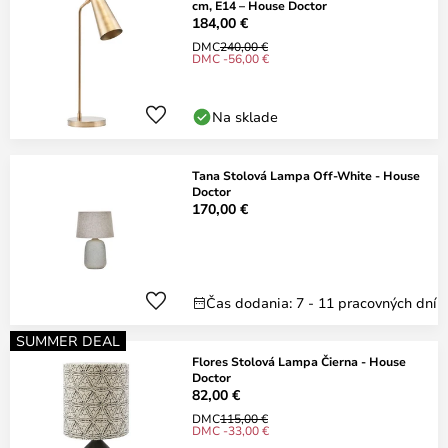
cm, E14 – House Doctor
184,00 €
DMC
240,00 €
DMC -56,00 €
Na sklade
Tana Stolová Lampa Off-White - House
Doctor
170,00 €
Čas dodania: 7 - 11 pracovných dní
SUMMER DEAL
Flores Stolová Lampa Čierna - House
Doctor
82,00 €
DMC
115,00 €
DMC -33,00 €