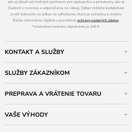
ako aj obsah od možných partnerov pre spoluprácu a prieskumy, ako aj
žiadosti o recenzie a odporúčania na nákup. Odber môžete kedykoľvek
zrušiť kliknutím na odkaz na odhlásenie, ktorý je súčasťou e-mailov.
Ďalšie informácie nájdete v pravidlách
ochrany osobných údajov
.
*minimálna hodnota objednávky je 249 €.
KONTAKT A SLUŽBY
SLUŽBY ZÁKAZNÍKOM
PREPRAVA A VRÁTENIE TOVARU
VAŠE VÝHODY