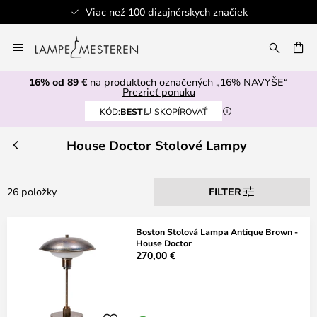
Viac než 100 dizajnérskych značiek
Skip
to
AŤ
Content
16% od 89 €
na produktoch označených „16% NAVYŠE“
Prezrieť ponuku
KÓD:
BEST
SKOPÍROVAŤ
House Doctor Stolové Lampy
26 položky
FILTER
Boston Stolová Lampa Antique Brown -
House Doctor
270,00 €