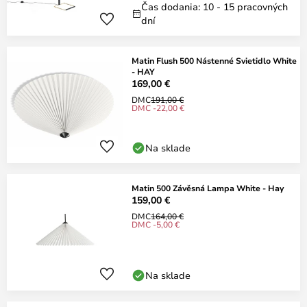
Čas dodania: 10 - 15 pracovných
dní
Matin Flush 500 Nástenné Svietidlo White
- HAY
169,00 €
DMC
191,00 €
DMC -22,00 €
Na sklade
Matin 500 Závěsná Lampa White - Hay
159,00 €
DMC
164,00 €
DMC -5,00 €
Na sklade