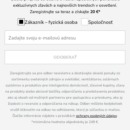
exkluzívnych zľavách a najnovších trendoch v osvetlení.
Zaregistrujte sa teraz a získajte
20 €
*
Zákazník – fyzická osoba
Spoločnosť
ODOBERAŤ
Zaregistrujte sa pre odber newsletra a dostávajte skvelé ponuky zo
sortimentu svetelných zdrojov a svietidiel, ventilátorov, solárnych
systémov a produktov pre inteligentnú domácnosť, zľavové kupóny, zľavy
na produkty alebo akciové balíčky, odporúčania a predstavenia produktov,
ako aj obsah od možných partnerov pre spoluprácu a prieskumy, ako aj
žiadosti o recenzie a odporúčania na nákup. Odber môžete kedykoľvek
zrušiť kliknutím na odkaz na odhlásenie, ktorý je súčasťou e-mailov.
Ďalšie informácie nájdete v pravidlách
ochrany osobných údajov
.
*minimálna hodnota objednávky je 249 €.