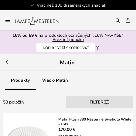
skych značiek
Bezpečná platba
Skip
to
AŤ
Content
16% od 89 €
na produktoch označených „16% NAVYŠE“
Prezrieť ponuku
KÓD:
BEST
SKOPÍROVAŤ
Matin
Produkty
Viac o Matin
58 položky
FILTER
Matin Flush 380 Nástenné Svietidlo White
- HAY
170,00 €