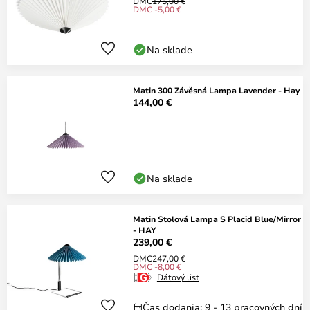
DMC
175,00 €
DMC -5,00 €
Na sklade
Matin 300 Závěsná Lampa Lavender - Hay
144,00 €
Na sklade
Matin Stolová Lampa S Placid Blue/Mirror
- HAY
239,00 €
DMC
247,00 €
DMC -8,00 €
Dátový list
Čas dodania: 9 - 13 pracovných dní