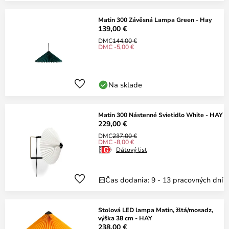
Matin 300 Závěsná Lampa Green - Hay
139,00 €
DMC
144,00 €
DMC -5,00 €
Na sklade
Matin 300 Nástenné Svietidlo White - HAY
229,00 €
DMC
237,00 €
DMC -8,00 €
Dátový list
Čas dodania: 9 - 13 pracovných dní
Stolová LED lampa Matin, žltá/mosadz,
výška 38 cm - HAY
238,00 €