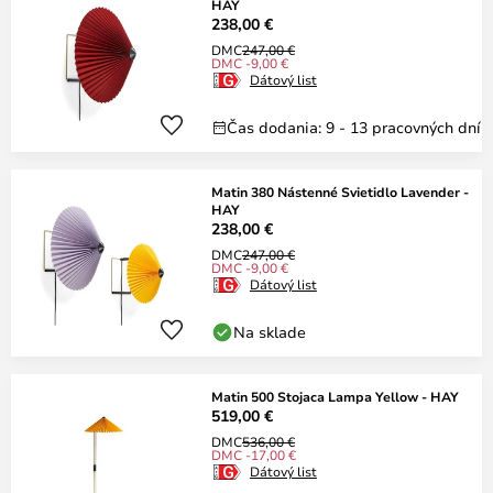
HAY
238,00 €
DMC
247,00 €
DMC -9,00 €
Dátový list
Čas dodania: 9 - 13 pracovných dní
Matin 380 Nástenné Svietidlo Lavender -
HAY
238,00 €
DMC
247,00 €
DMC -9,00 €
Dátový list
Na sklade
Matin 500 Stojaca Lampa Yellow - HAY
519,00 €
DMC
536,00 €
DMC -17,00 €
Dátový list