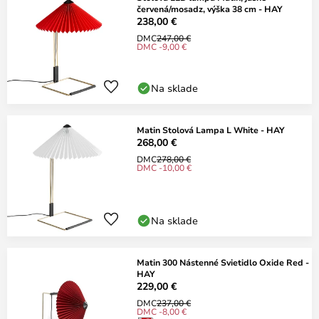
červená/mosadz, výška 38 cm - HAY
238,00 €
DMC
247,00 €
DMC -9,00 €
Na sklade
Matin Stolová Lampa L White - HAY
268,00 €
DMC
278,00 €
DMC -10,00 €
Na sklade
Matin 300 Nástenné Svietidlo Oxide Red -
HAY
229,00 €
DMC
237,00 €
DMC -8,00 €