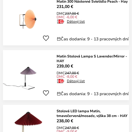
Matin 300 Nástenné Svietidlo Peach - Hay
231,00 €
DMC
237,00 €
DMC -6,00 €
Dátový list
Čas dodania: 9 - 13 pracovných dní
Matin Stolová Lampa S Lavender/Mirror -
HAY
239,00 €
DMC
247,00 €
DMC -8,00 €
Dátový list
Čas dodania: 9 - 13 pracovných dní
Stolová LED lampa Matin,
tmavočervená/mosadz, výška 38 cm - HAY
238,00 €
DMC
247,00 €
DMC -9,00 €