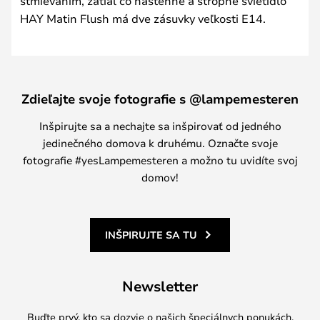
stmievaním, zatiaľ čo nástenné a stropné svietidlo
HAY Matin Flush má dve zásuvky veľkosti E14.
Zdieľajte svoje fotografie s @lampemesteren
Inšpirujte sa a nechajte sa inšpirovať od jedného
jedinečného domova k druhému. Označte svoje
fotografie #yesLampemesteren a možno tu uvidíte svoj
domov!
INŠPIRUJTE SA TU
Newsletter
Buďte prvý, kto sa dozvie o našich špeciálnych ponukách,