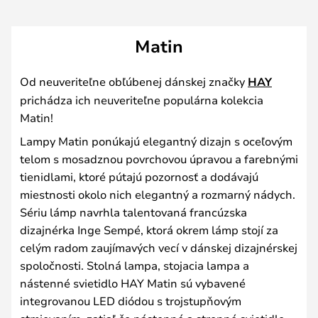
Matin
Od neuveriteľne obľúbenej dánskej značky
HAY
prichádza ich neuveriteľne populárna kolekcia
Matin!
Lampy Matin ponúkajú elegantný dizajn s oceľovým
telom s mosadznou povrchovou úpravou a farebnými
tienidlami, ktoré pútajú pozornosť a dodávajú
miestnosti okolo nich elegantný a rozmarný nádych.
Sériu lámp navrhla talentovaná francúzska
dizajnérka Inge Sempé, ktorá okrem lámp stojí za
celým radom zaujímavých vecí v dánskej dizajnérskej
spoločnosti. Stolná lampa, stojacia lampa a
nástenné svietidlo HAY Matin sú vybavené
integrovanou LED diódou s trojstupňovým