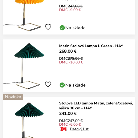
DMC
247,00 €
DMC -9,00 €
Na sklade
Matin Stolová Lampa L Green - HAY
268,00 €
DMC
278,00 €
DMC -10,00 €
Na sklade
Novinka
Stolová LED lampa Matin, zelená/oceľová,
výška 38 cm – HAY
241,00 €
DMC
247,00 €
DMC -6,00 €
Dátový list