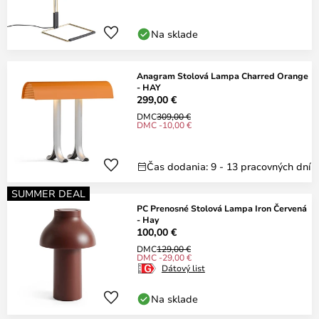
Na sklade
Anagram Stolová Lampa Charred Orange
- HAY
299,00 €
DMC
309,00 €
DMC -10,00 €
Čas dodania: 9 - 13 pracovných dní
SUMMER DEAL
PC Prenosné Stolová Lampa Iron Červená
- Hay
100,00 €
DMC
129,00 €
DMC -29,00 €
Dátový list
Na sklade