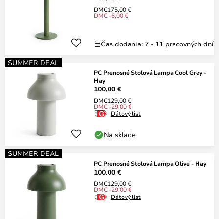
DMC
175,00 €
DMC -6,00 €
Čas dodania: 7 - 11 pracovných dní
SUMMER DEAL
PC Prenosné Stolová Lampa Cool Grey -
Hay
100,00 €
DMC
129,00 €
DMC -29,00 €
Dátový list
Na sklade
SUMMER DEAL
PC Prenosné Stolová Lampa Olive - Hay
100,00 €
DMC
129,00 €
DMC -29,00 €
Dátový list