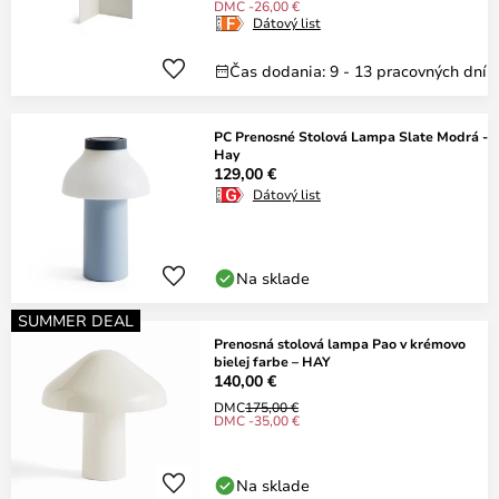
DMC -26,00 €
Dátový list
Čas dodania: 9 - 13 pracovných dní
PC Prenosné Stolová Lampa Slate Modrá -
Hay
129,00 €
Dátový list
Na sklade
SUMMER DEAL
Prenosná stolová lampa Pao v krémovo
bielej farbe – HAY
140,00 €
DMC
175,00 €
DMC -35,00 €
Na sklade