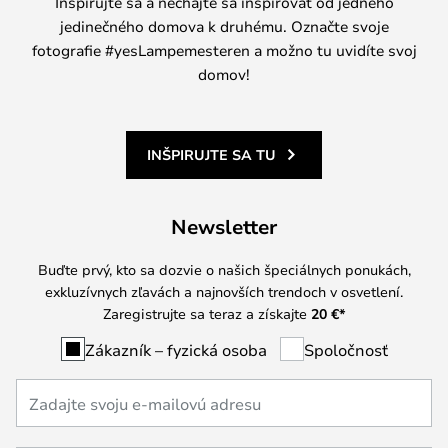
Inšpirujte sa a nechajte sa inšpirovať od jedného
jedinečného domova k druhému. Označte svoje
fotografie #yesLampemesteren a možno tu uvidíte svoj
domov!
INŠPIRUJTE SA TU
Newsletter
Buďte prvý, kto sa dozvie o našich špeciálnych ponukách,
exkluzívnych zľavách a najnovších trendoch v osvetlení.
Zaregistrujte sa teraz a získajte
20 €
*
Zákazník – fyzická osoba
Spoločnosť