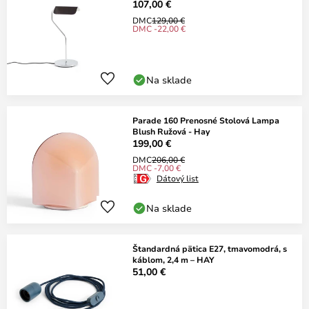
107,00 €
DMC
129,00 €
DMC -22,00 €
Na sklade
Parade 160 Prenosné Stolová Lampa
Blush Ružová - Hay
199,00 €
DMC
206,00 €
DMC -7,00 €
Dátový list
Na sklade
Štandardná pätica E27, tmavomodrá, s
káblom, 2,4 m – HAY
51,00 €