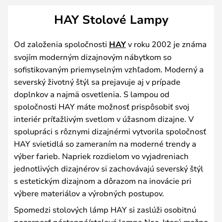
HAY Stolové Lampy
Od založenia spoločnosti
HAY
v roku 2002 je známa
svojím moderným dizajnovým nábytkom so
sofistikovaným priemyselným vzhľadom. Moderný a
severský životný štýl sa prejavuje aj v prípade
doplnkov a najmä osvetlenia. S lampou od
spoločnosti HAY máte možnosť prispôsobiť svoj
interiér príťažlivým svetlom v úžasnom dizajne. V
spolupráci s rôznymi dizajnérmi vytvorila spoločnosť
HAY svietidlá so zameraním na moderné trendy a
výber farieb. Napriek rozdielom vo vyjadreniach
jednotlivých dizajnérov si zachovávajú severský štýl
s estetickým dizajnom a dôrazom na inovácie pri
výbere materiálov a výrobných postupov.
Spomedzi stolových lámp HAY si zaslúži osobitnú
pozornosť nástenná/stolová lampa Noc, ktorú možno