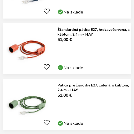
Na sklade
Štandardná pätica E27, hrdzavočervená, s
káblom, 2,4 m – HAY
51,00 €
Na sklade
Pätica pre žiarovky E27, zelená, s káblom,
2,4 m – HAY
51,00 €
Na sklade