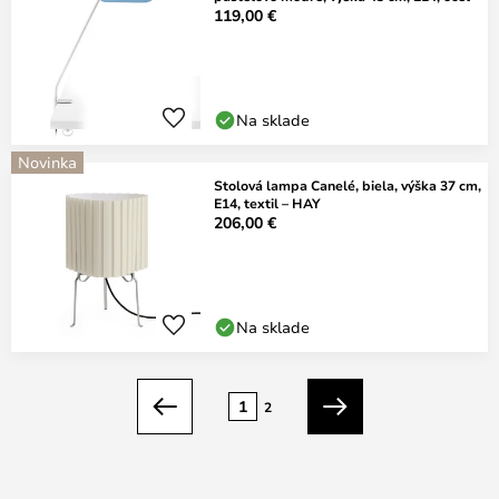
119,00 €
Na sklade
Novinka
Stolová lampa Canelé, biela, výška 37 cm,
E14, textil – HAY
206,00 €
Na sklade
Strana
1
2
Predchádzajúci
Ďalší