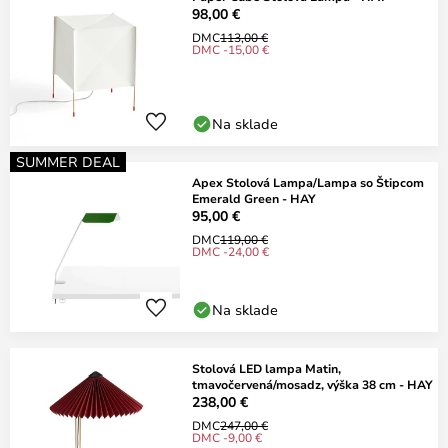
98,00 €
DMC
113,00 €
DMC -15,00 €
Na sklade
SUMMER DEAL
Apex Stolová Lampa/Lampa so Štipcom
Emerald Green - HAY
95,00 €
DMC
119,00 €
DMC -24,00 €
Na sklade
Stolová LED lampa Matin,
tmavočervená/mosadz, výška 38 cm - HAY
238,00 €
DMC
247,00 €
DMC -9,00 €