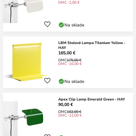
DMC -2,00 €
Na sklade
LBM Stolová Lampa Titanium Yellow -
HAY
165,00 €
DMC
175,00 €
DMC -10,00 €
Na sklade
Apex Clip Lamp Emerald Green - HAY
90,00 €
DMC
102,00 €
DMC -12,00 €