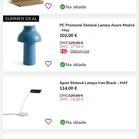
Na sklade
SUMMER DEAL
PC Prenosné Stolová Lampa Azure Modrá
- Hay
102,00 €
DMC
129,00 €
DMC -27,00 €
Dátový list
Na sklade
Apex Stolová Lampa Iron Black - HAY
114,00 €
DMC
129,00 €
DMC -15,00 €
Na sklade