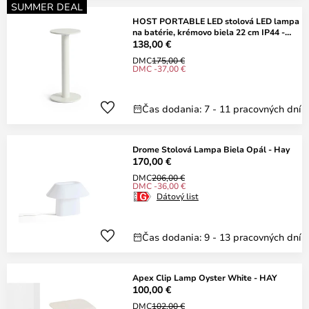
SUMMER DEAL
HOST PORTABLE LED stolová LED lampa
na batérie, krémovo biela 22 cm IP44 -
HAY
138,00 €
DMC
175,00 €
DMC -37,00 €
Čas dodania: 7 - 11 pracovných dní
Drome Stolová Lampa Biela Opál - Hay
170,00 €
DMC
206,00 €
DMC -36,00 €
Dátový list
Čas dodania: 9 - 13 pracovných dní
Apex Clip Lamp Oyster White - HAY
100,00 €
DMC
102,00 €