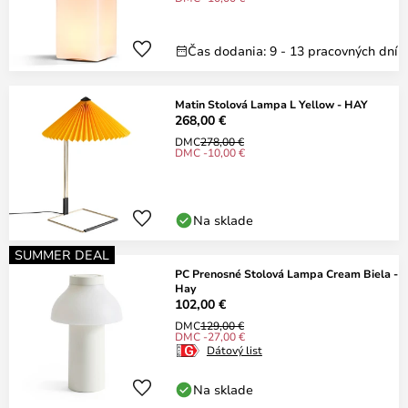
Čas dodania: 9 - 13 pracovných dní
Matin Stolová Lampa L Yellow - HAY
268,00 €
DMC
278,00 €
DMC -10,00 €
Na sklade
SUMMER DEAL
PC Prenosné Stolová Lampa Cream Biela -
Hay
102,00 €
DMC
129,00 €
DMC -27,00 €
Dátový list
Na sklade