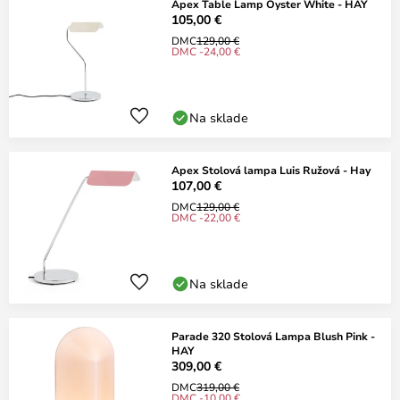
Apex Table Lamp Oyster White - HAY
105,00 €
DMC
129,00 €
DMC -24,00 €
Na sklade
Apex Stolová lampa Luis Ružová - Hay
107,00 €
DMC
129,00 €
DMC -22,00 €
Na sklade
Parade 320 Stolová Lampa Blush Pink -
HAY
309,00 €
DMC
319,00 €
DMC -10,00 €