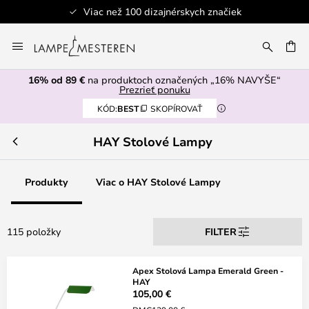
Viac než 100 dizajnérskych značiek
Skip
to
AŤ
Content
16% od 89 €
na produktoch označených „16% NAVYŠE“
Prezrieť ponuku
KÓD:
BEST
SKOPÍROVAŤ
HAY Stolové Lampy
Produkty
Viac o HAY Stolové Lampy
115 položky
FILTER
Apex Stolová Lampa Emerald Green -
HAY
105,00 €