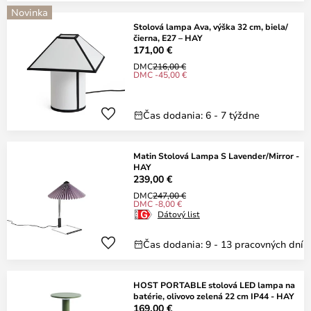
Novinka
Stolová lampa Ava, výška 32 cm, biela/
čierna, E27 – HAY
171,00 €
DMC
216,00 €
DMC -45,00 €
Čas dodania: 6 - 7 týždne
Matin Stolová Lampa S Lavender/Mirror -
HAY
239,00 €
DMC
247,00 €
DMC -8,00 €
Dátový list
Čas dodania: 9 - 13 pracovných dní
HOST PORTABLE stolová LED lampa na
batérie, olivovo zelená 22 cm IP44 - HAY
169,00 €