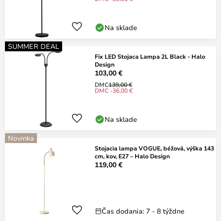
Na sklade
SUMMER DEAL
Fix LED Stojaca Lampa 2L Black - Halo
Design
103,00 €
DMC
139,00 €
DMC -36,00 €
Na sklade
Novinka
Stojacia lampa VOGUE, béžová, výška 143
cm, kov, E27 – Halo Design
119,00 €
Čas dodania: 7 - 8 týždne