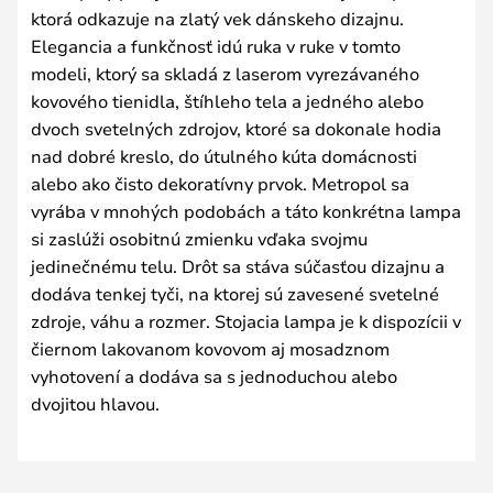
ktorá odkazuje na zlatý vek dánskeho dizajnu.
Elegancia a funkčnosť idú ruka v ruke v tomto
modeli, ktorý sa skladá z laserom vyrezávaného
kovového tienidla, štíhleho tela a jedného alebo
dvoch svetelných zdrojov, ktoré sa dokonale hodia
nad dobré kreslo, do útulného kúta domácnosti
alebo ako čisto dekoratívny prvok. Metropol sa
vyrába v mnohých podobách a táto konkrétna lampa
si zaslúži osobitnú zmienku vďaka svojmu
jedinečnému telu. Drôt sa stáva súčasťou dizajnu a
dodáva tenkej tyči, na ktorej sú zavesené svetelné
zdroje, váhu a rozmer. Stojacia lampa je k dispozícii v
čiernom lakovanom kovovom aj mosadznom
vyhotovení a dodáva sa s jednoduchou alebo
dvojitou hlavou.