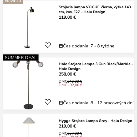
Novinka
Stojacia lampa VOGUE, čierna, výška 143
cm, kov, E27 – Halo Design
119,00 €
Čas dodania: 7 - 8 týždne
SUMMER DEAL
Halo Stojaca Lampa 3 Gun Black/Marble -
Halo Design
258,00 €
DMC
340,00 €
DMC -82,00 €
Čas dodania: 8 - 12 pracovných dní
Hygge Stojaca Lampa Grey - Halo Design
219,00 €
DMC
257,00 €
DMC -38,00 €