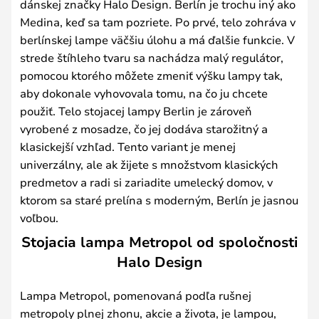
dánskej značky Halo Design. Berlín je trochu iný ako
Medina, keď sa tam pozriete. Po prvé, telo zohráva v
berlínskej lampe väčšiu úlohu a má ďalšie funkcie. V
strede štíhleho tvaru sa nachádza malý regulátor,
pomocou ktorého môžete zmeniť výšku lampy tak,
aby dokonale vyhovovala tomu, na čo ju chcete
použiť. Telo stojacej lampy Berlin je zároveň
vyrobené z mosadze, čo jej dodáva starožitný a
klasickejší vzhľad. Tento variant je menej
univerzálny, ale ak žijete s množstvom klasických
predmetov a radi si zariadite umelecký domov, v
ktorom sa staré prelína s moderným, Berlín je jasnou
voľbou.
Stojacia lampa Metropol od spoločnosti
Halo Design
Lampa Metropol, pomenovaná podľa rušnej
metropoly plnej zhonu, akcie a života, je lampou,