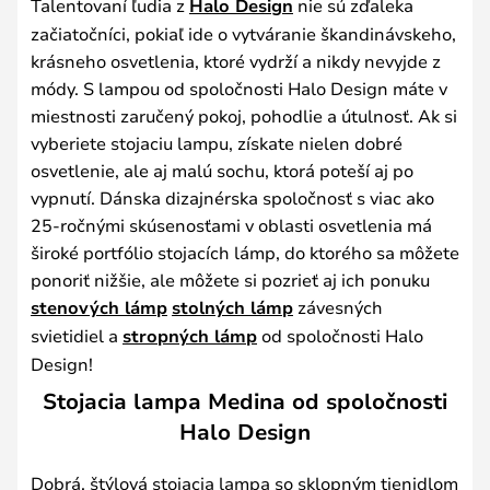
Talentovaní ľudia z
Halo Design
nie sú zďaleka
začiatočníci, pokiaľ ide o vytváranie škandinávskeho,
krásneho osvetlenia, ktoré vydrží a nikdy nevyjde z
módy. S lampou od spoločnosti Halo Design máte v
miestnosti zaručený pokoj, pohodlie a útulnosť. Ak si
vyberiete stojaciu lampu, získate nielen dobré
osvetlenie, ale aj malú sochu, ktorá poteší aj po
vypnutí. Dánska dizajnérska spoločnosť s viac ako
25-ročnými skúsenosťami v oblasti osvetlenia má
široké portfólio stojacích lámp, do ktorého sa môžete
ponoriť nižšie, ale môžete si pozrieť aj ich ponuku
stenových lámp
stolných lámp
závesných
svietidiel a
stropných lámp
od spoločnosti Halo
Design!
Stojacia lampa Medina od spoločnosti
Halo Design
Dobrá, štýlová stojacia lampa so sklopným tienidlom