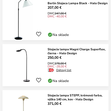
Berlin Stojaca Lampa Black - Halo Design
207,00 €
DMC
247,00 €
DMC -40,00 €
Na sklade
Stojacia lampa Magni Charge Superflex,
čierna – Halo Design
250,00 €
DMC
278,00 €
DMC -28,00 €
Dátový list
Na sklade
Stojacia lampa STEPP, krémová farba,
výška 140 cm, kov - Halo Design
371,00 €