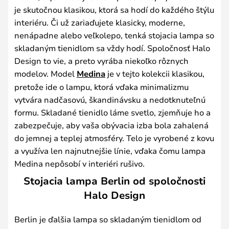
je skutočnou klasikou, ktorá sa hodí do každého štýlu
interiéru. Či už zariaďujete klasicky, moderne,
nenápadne alebo veľkolepo, tenká stojacia lampa so
skladaným tienidlom sa vždy hodí. Spoločnosť Halo
Design to vie, a preto vyrába niekoľko rôznych
modelov. Model
Medina
je v tejto kolekcii klasikou,
pretože ide o lampu, ktorá vďaka minimalizmu
vytvára nadčasovú, škandinávsku a nedotknuteľnú
formu. Skladané tienidlo láme svetlo, zjemňuje ho a
zabezpečuje, aby vaša obývacia izba bola zahalená
do jemnej a teplej atmosféry. Telo je vyrobené z kovu
a využíva len najnutnejšie línie, vďaka čomu lampa
Medina nepôsobí v interiéri rušivo.
Stojacia lampa Berlin od spoločnosti
Halo Design
Berlin je ďalšia lampa so skladaným tienidlom od