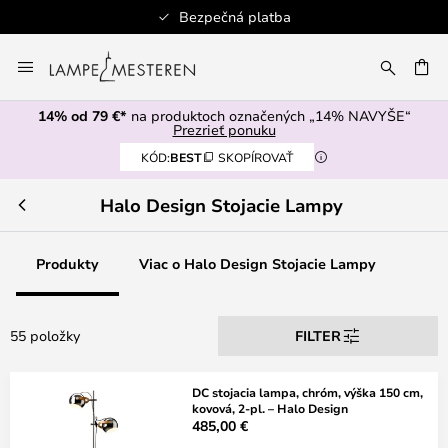
Bezpečná platba
Skip
to
AŤ
Content
14% od 79 €*
na produktoch označených „14% NAVYŠE“
Prezrieť ponuku
KÓD:
BEST
SKOPÍROVAŤ
Halo Design Stojacie Lampy
Produkty
Viac o Halo Design Stojacie Lampy
55 položky
FILTER
DC stojacia lampa, chróm, výška 150 cm,
kovová, 2-pl. – Halo Design
485,00 €