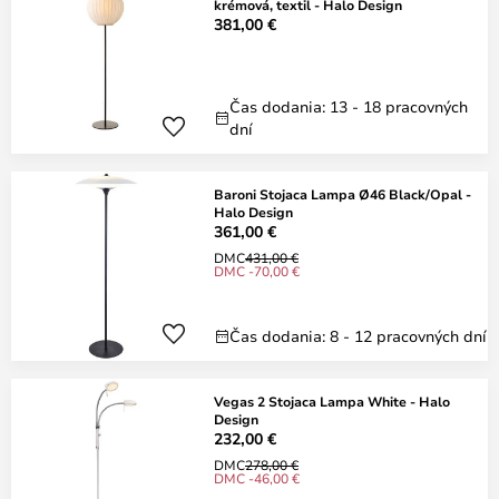
krémová, textil - Halo Design
381,00 €
Čas dodania: 13 - 18 pracovných
dní
Baroni Stojaca Lampa Ø46 Black/Opal -
Halo Design
361,00 €
DMC
431,00 €
DMC -70,00 €
Čas dodania: 8 - 12 pracovných dní
Vegas 2 Stojaca Lampa White - Halo
Design
232,00 €
DMC
278,00 €
DMC -46,00 €