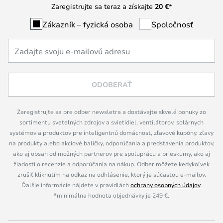
Zaregistrujte sa teraz a získajte
20 €
*
Zákazník – fyzická osoba
Spoločnosť
ODOBERAŤ
Zaregistrujte sa pre odber newsletra a dostávajte skvelé ponuky zo
sortimentu svetelných zdrojov a svietidiel, ventilátorov, solárnych
systémov a produktov pre inteligentnú domácnosť, zľavové kupóny, zľavy
na produkty alebo akciové balíčky, odporúčania a predstavenia produktov,
ako aj obsah od možných partnerov pre spoluprácu a prieskumy, ako aj
žiadosti o recenzie a odporúčania na nákup. Odber môžete kedykoľvek
zrušiť kliknutím na odkaz na odhlásenie, ktorý je súčasťou e-mailov.
Ďalšie informácie nájdete v pravidlách
ochrany osobných údajov
.
*minimálna hodnota objednávky je 249 €.