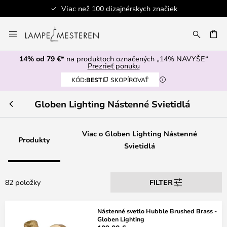
než 100 dizajnérskych značiek
Skip
to
AŤ
Content
14% od 79 €*
na produktoch označených „14% NAVYŠE“
Prezrieť ponuku
KÓD:
BEST
SKOPÍROVAŤ
Globen Lighting Nástenné Svietidlá
Viac o Globen Lighting Nástenné
Produkty
Svietidlá
82 položky
FILTER
Nástenné svetlo Hubble Brushed Brass -
Globen Lighting