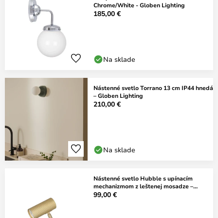
Chrome/White - Globen Lighting
185,00 €
Na sklade
Nástenné svetlo Torrano 13 cm IP44 hnedá
– Globen Lighting
210,00 €
Na sklade
Nástenné svetlo Hubble s upínacím
mechanizmom z leštenej mosadze –
Globen
99,00 €