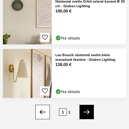
Nástenné svetlo Orbit zelené kovové Ø 30
cm - Globen Lighting
190,00 €
Na sklade
Lou Bouclè nástenné svetlo biele
mosadzné tkanina - Globen Lighting
138,00 €
Na sklade
Strana
1
2
Predchádzajúci
Ďalší