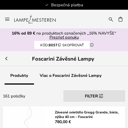
Autorizovaný predajca
Skip
to
AŤ
Content
16% od 89 €
na produktoch označených „16% NAVYŠE“
Prezrieť ponuku
KÓD:
BEST
SKOPÍROVAŤ
Foscarini Závěsné Lampy
Produkty
Viac o Foscarini Závěsné Lampy
161 položky
FILTER
Závesné svietidlo Gregg Grande, biele,
výška 40 cm – Foscarini
780,00 €