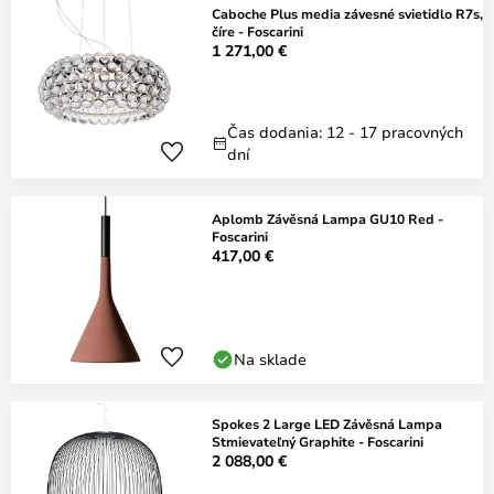
Caboche Plus media závesné svietidlo R7s,
číre - Foscarini
1 271,00 €
Čas dodania: 12 - 17 pracovných
dní
Aplomb Závěsná Lampa GU10 Red -
Foscarini
417,00 €
Na sklade
Spokes 2 Large LED Závěsná Lampa
Stmievateľný Graphite - Foscarini
2 088,00 €