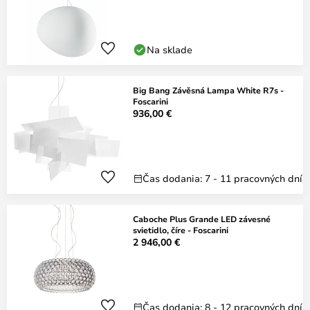
Na sklade
Big Bang Závěsná Lampa White R7s -
Foscarini
936,00 €
Čas dodania: 7 - 11 pracovných dní
Caboche Plus Grande LED závesné
svietidlo, číre - Foscarini
2 946,00 €
Čas dodania: 8 - 12 pracovných dní