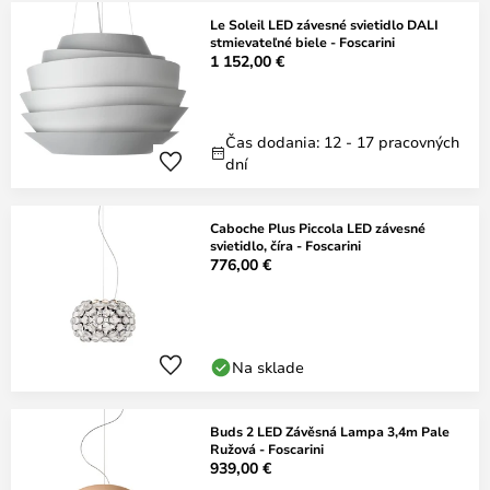
Le Soleil LED závesné svietidlo DALI
stmievateľné biele - Foscarini
1 152,00 €
Čas dodania: 12 - 17 pracovných
dní
Caboche Plus Piccola LED závesné
svietidlo, číra - Foscarini
776,00 €
Na sklade
Buds 2 LED Závěsná Lampa 3,4m Pale
Ružová - Foscarini
939,00 €