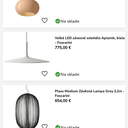
Na sklade
Veľké LED závesné svietidlo Aplomb, biele
- Foscarini
775,00 €
Na sklade
Plass Medium Závěsná Lampa Grey 3,2m -
Foscarini
654,00 €
Na sklade