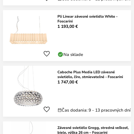
Pli Linear závesné svietidlo White -
Foscarini
1 193,00 €
Na sklade
Caboche Plus Media LED závesné
svietidlo, číre, stmievateľné - Foscarini
1 747,00 €
Čas dodania: 9 - 13 pracovných dní
Závesné svietidlo Gregg, stredná veľkosť,
biele, výška 26 cm – Foscarini