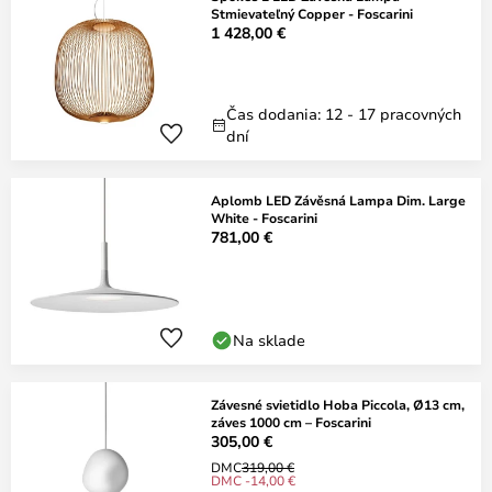
Stmievateľný Copper - Foscarini
1 428,00 €
Čas dodania: 12 - 17 pracovných
dní
Aplomb LED Závěsná Lampa Dim. Large
White - Foscarini
781,00 €
Na sklade
Závesné svietidlo Hoba Piccola, Ø13 cm,
záves 1000 cm – Foscarini
305,00 €
DMC
319,00 €
DMC -14,00 €