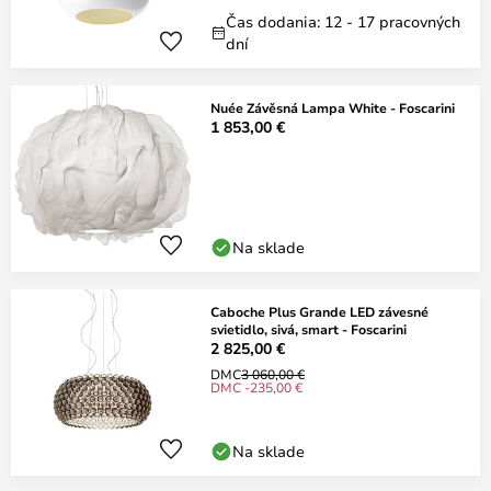
Čas dodania: 12 - 17 pracovných
dní
Nuée Závěsná Lampa White - Foscarini
1 853,00 €
Na sklade
Caboche Plus Grande LED závesné
svietidlo, sivá, smart - Foscarini
2 825,00 €
DMC
3 060,00 €
DMC -235,00 €
Na sklade