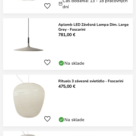
Čas dodania: 13 - 18 pracovných
dní
Aplomb LED Závěsná Lampa Dim. Large
Grey - Foscarini
781,00 €
Na sklade
Rituals 3 závesné svietidlo - Foscarini
475,00 €
Na sklade