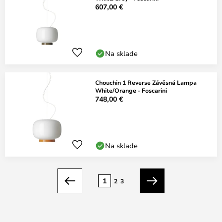
607,00 €
Na sklade
Chouchin 1 Reverse Závěsná Lampa
White/Orange - Foscarini
748,00 €
Na sklade
Strana
1
2
3
Predchádzajúci
Ďalší