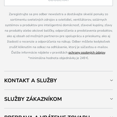
Zaregistrujte sa pre odber newsletra a dostávajte skvelé ponuky zo
sortimentu svetelných zdrojov a svietidiel, ventilátorov, solárnych
systémov a produktov pre inteligentnú domácnosť, zľavové kupóny, zľavy
na produkty alebo akciové balíčky, odporúčania a predstavenia produktov,
ako aj obsah od možných partnerov pre spoluprácu a prieskumy, ako aj
žiadosti o recenzie a odporúčania na nákup. Odber môžete kedykoľvek
zrušiť kliknutím na odkaz na odhlásenie, ktorý je súčasťou e-mailov.
Ďalšie informácie nájdete v pravidlách
ochrany osobných údajov
.
*minimálna hodnota objednávky je 249 €.
KONTAKT A SLUŽBY
SLUŽBY ZÁKAZNÍKOM