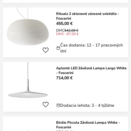
Rituals 2 sklenené závesné svietidlo -
Foscarini
455,00 €
DMC
542,00 €
DMC -87,00 €
Čas dodania: 12 - 17 pracovných
dní
Aplomb LED Závěsná Lampa Large White
- Foscarini
714,00 €
Dodacia lehota: 3 - 4 týždne
Birdie Piccola Závěsná Lampa White -
Foscarini