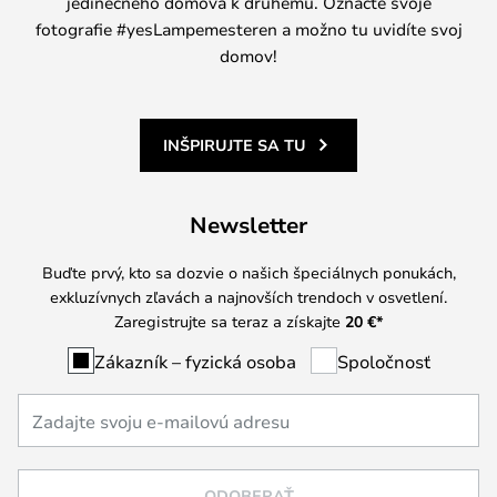
jedinečného domova k druhému. Označte svoje
fotografie #yesLampemesteren a možno tu uvidíte svoj
domov!
INŠPIRUJTE SA TU
Newsletter
Buďte prvý, kto sa dozvie o našich špeciálnych ponukách,
exkluzívnych zľavách a najnovších trendoch v osvetlení.
Zaregistrujte sa teraz a získajte
20 €
*
Zákazník – fyzická osoba
Spoločnosť
ODOBERAŤ