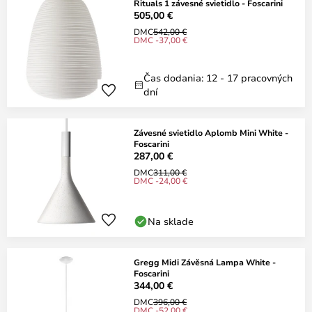
Rituals 1 závesné svietidlo - Foscarini
505,00 €
DMC
542,00 €
DMC -37,00 €
Čas dodania: 12 - 17 pracovných
dní
Závesné svietidlo Aplomb Mini White -
Foscarini
287,00 €
DMC
311,00 €
DMC -24,00 €
Na sklade
Gregg Midi Závěsná Lampa White -
Foscarini
344,00 €
DMC
396,00 €
DMC -52,00 €