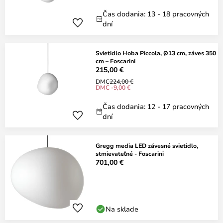
Čas dodania: 13 - 18 pracovných
dní
Svietidlo Hoba Piccola, Ø13 cm, záves 350
cm – Foscarini
215,00 €
DMC
224,00 €
DMC -9,00 €
Čas dodania: 12 - 17 pracovných
dní
Gregg media LED závesné svietidlo,
stmievateľné - Foscarini
701,00 €
Na sklade