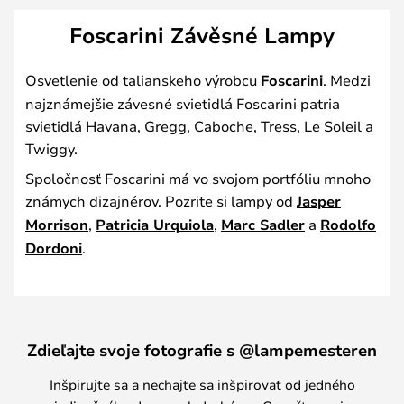
Foscarini Závěsné Lampy
Osvetlenie od talianskeho výrobcu
Foscarini
. Medzi
najznámejšie závesné svietidlá Foscarini patria
svietidlá Havana, Gregg, Caboche, Tress, Le Soleil a
Twiggy.
Spoločnosť Foscarini má vo svojom portfóliu mnoho
známych dizajnérov. Pozrite si lampy od
Jasper
Morrison
,
Patricia Urquiola
,
Marc Sadler
a
Rodolfo
Dordoni
.
Zdieľajte svoje fotografie s @lampemesteren
Inšpirujte sa a nechajte sa inšpirovať od jedného