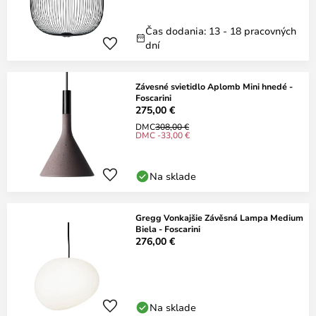
Čas dodania: 13 - 18 pracovných
dní
Závesné svietidlo Aplomb Mini hnedé -
Foscarini
275,00 €
DMC
308,00 €
DMC -33,00 €
Na sklade
Gregg Vonkajšie Závěsná Lampa Medium
Biela - Foscarini
276,00 €
Na sklade