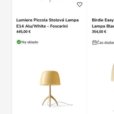
Lumiere Piccola Stolová Lampa
Birdie Eas
E14 Alu/White - Foscarini
Lampa Blac
445,00 €
354,00 €
Na sklade
Čas dodan