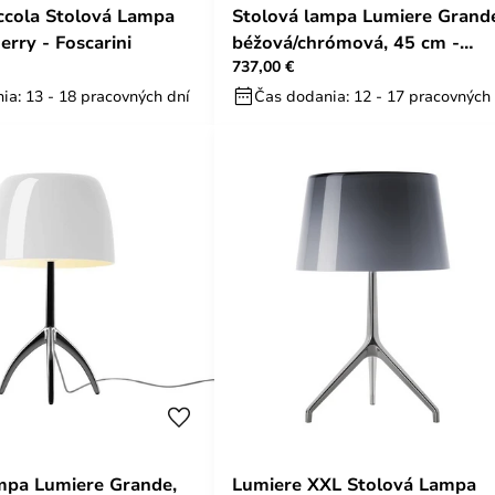
ccola Stolová Lampa
Stolová lampa Lumiere Grand
erry - Foscarini
béžová/chrómová, 45 cm -
737,00 €
Foscarini
ia: 13 - 18 pracovných dní
Čas dodania: 12 - 17 pracovných
mpa Lumiere Grande,
Lumiere XXL Stolová Lampa