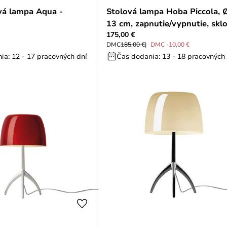
ová lampa Aqua -
Stolová lampa Hoba Piccola, 
13 cm, zapnutie/vypnutie, sklo
175,00 €
Foscarini
DMC
185,00 €
DMC -10,00 €
ia: 12 - 17 pracovných dní
Čas dodania: 13 - 18 pracovných