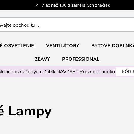
Viac než 100 dizajnérskych značiek
ajte
É OSVETLENIE
VENTILÁTORY
BYTOVÉ DOPLNK
ZĽAVY
PROFESSIONAL
uktoch označených „14% NAVYŠE“
Prezrieť ponuku
KÓD:
vé Lampy