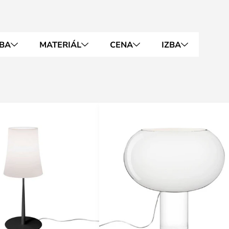
BA
MATERIÁL
CENA
IZBA