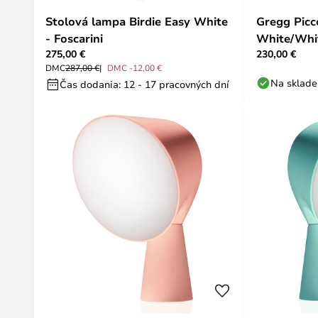
Stolová lampa Birdie Easy White
Gregg Picc
- Foscarini
White/Whit
275,00 €
230,00 €
DMC
287,00 €
DMC -12,00 €
Na sklade
Čas dodania: 12 - 17 pracovných dní