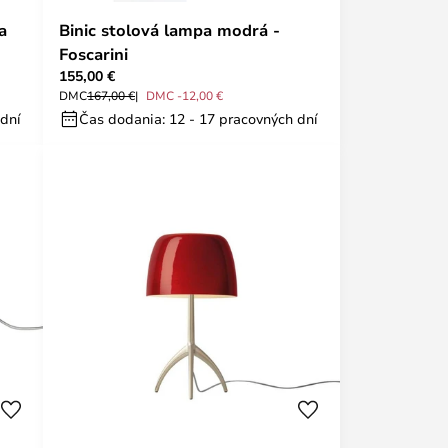
a
Binic stolová lampa modrá -
Foscarini
155,00 €
DMC
167,00 €
DMC -12,00 €
 dní
Čas dodania: 12 - 17 pracovných dní