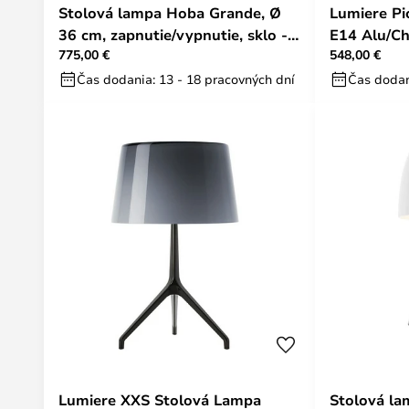
Stolová lampa Hoba Grande, Ø
Lumiere Pi
36 cm, zapnutie/vypnutie, sklo -
E14 Alu/Ch
775,00 €
548,00 €
Foscarini
Čas dodania: 13 - 18 pracovných dní
Čas dodan
Lumiere XXS Stolová Lampa
Stolová la