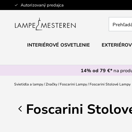
Skip
Autorizovaný predajca
to
Content
Prehľadáv
obchod
tu...
INTERIÉROVÉ OSVETLENIE
EXTERIÉROV
14% od 79 €*
na prod
Svietidla a lampy
Značky
Foscarini Lampy
Foscarini Stolové Lampy
Foscarini Stolo