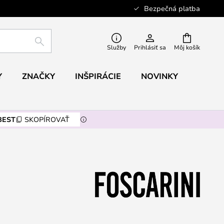
Bezpečná platba
HĽADAŤ
Služby
Prihlásiť sa
Môj košík
Y
ZNAČKY
INŠPIRÁCIE
NOVINKY
BEST
SKOPÍROVAŤ