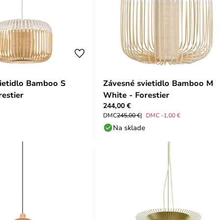
ietidlo Bamboo S
Závesné svietidlo Bamboo M
restier
White - Forestier
244,00 €
DMC
245,00 €
DMC -1,00 €
Na sklade