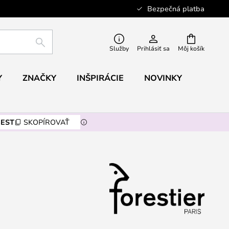
Bezpečná platba
HĽADAŤ
Služby
Prihlásiť sa
Môj košík
Y
ZNAČKY
INŠPIRÁCIE
NOVINKY
EST
SKOPÍROVAŤ