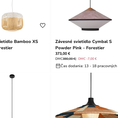
ietidlo Bamboo XS
Závesné svietidlo Cymbal S
restier
Powder Pink - Forestier
373,00 €
DMC
380,00 €
DMC -7,00 €
Čas dodania: 13 - 18 pracovných