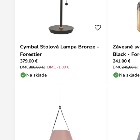
Cymbal Stolová Lampa Bronze -
Závesné sv
Forestier
Black - For
379,00 €
241,00 €
DMC
380,00 €
DMC -1,00 €
DMC
245,00 €
Na sklade
Na sklade