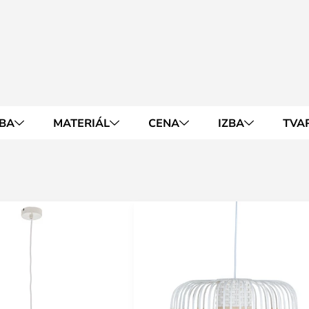
BA
MATERIÁL
CENA
IZBA
TVA