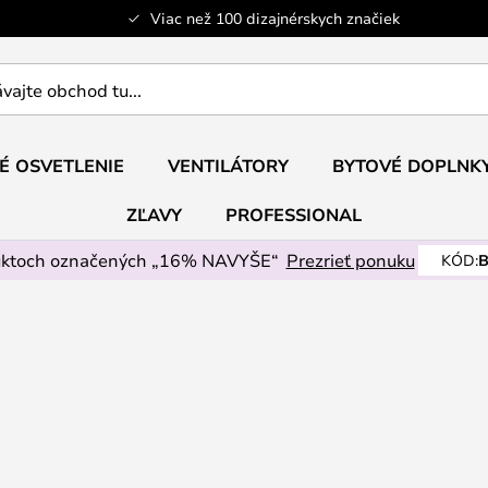
Viac než 100 dizajnérskych značiek
ajte
É OSVETLENIE
VENTILÁTORY
BYTOVÉ DOPLNK
ZĽAVY
PROFESSIONAL
uktoch označených „16% NAVYŠE“
Prezrieť ponuku
KÓD:
B