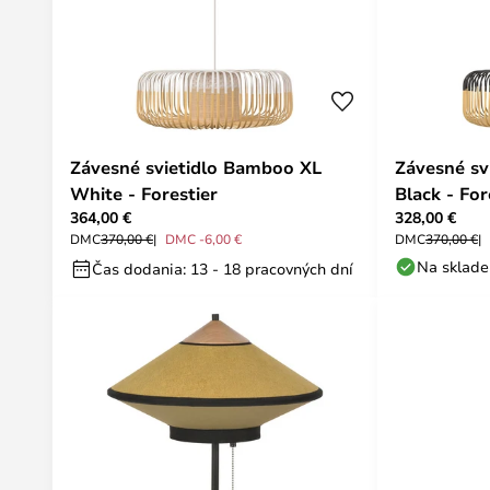
Závesné svietidlo Bamboo XL
Závesné sv
White - Forestier
Black - For
364,00 €
328,00 €
DMC
370,00 €
DMC -6,00 €
DMC
370,00 €
Na sklade
Čas dodania: 13 - 18 pracovných dní