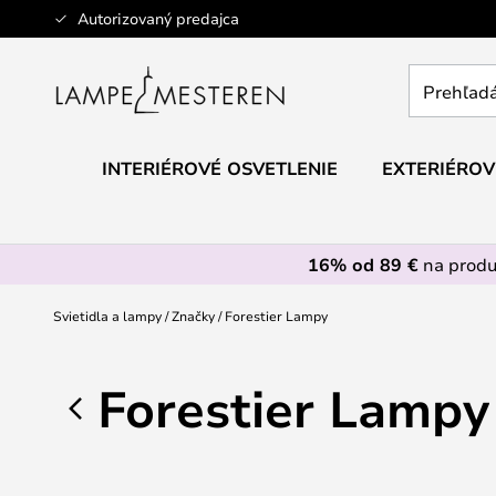
Skip
Autorizovaný predajca
to
Content
Prehľadáv
obchod
tu...
INTERIÉROVÉ OSVETLENIE
EXTERIÉROV
16% od 89 €
na prod
Svietidla a lampy
Značky
Forestier Lampy
Forestier Lampy