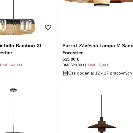
ietidlo Bamboo XL
Parrot Závěsná Lampa M Sand
estier
Forestier
615,00 €
DMC -42,00 €
DMC
620,00 €
DMC -5,00 €
Čas dodania: 12 - 17 pracovných