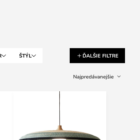
R
ŠTÝL
ĎALŠIE FILTRE