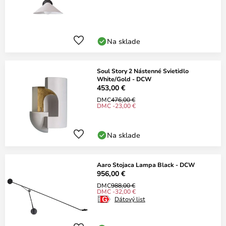
Na sklade
Soul Story 2 Nástenné Svietidlo
White/Gold - DCW
453,00 €
DMC
476,00 €
DMC -23,00 €
Na sklade
Aaro Stojaca Lampa Black - DCW
956,00 €
DMC
988,00 €
DMC -32,00 €
Dátový list