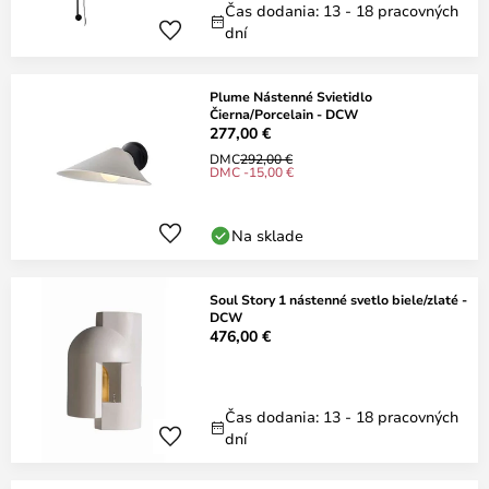
Čas dodania: 13 - 18 pracovných
dní
Plume Nástenné Svietidlo
Čierna/Porcelain - DCW
277,00 €
DMC
292,00 €
DMC -15,00 €
Na sklade
Soul Story 1 nástenné svetlo biele/zlaté -
DCW
476,00 €
Čas dodania: 13 - 18 pracovných
dní