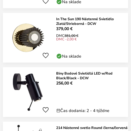
Na sklade
In The Sun 190 Nástenné Svietidlo
Zlatá/Strieborná - DCW
379,00 €
DMC
381,00 €
DMC -2,00 €
Na sklade
Biny Bodové Svietidlá LED w/Rod
Black/Black - DCW
256,00 €
Čas dodania: 2 - 4 týždne
214 Nástenné svetlo Round čierna/červená