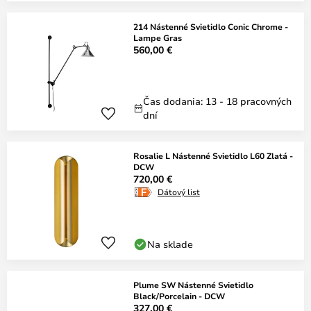
214 Nástenné Svietidlo Conic Chrome -
Lampe Gras
560,00 €
Čas dodania: 13 - 18 pracovných
dní
Rosalie L Nástenné Svietidlo L60 Zlatá -
DCW
720,00 €
Dátový list
Na sklade
Plume SW Nástenné Svietidlo
Black/Porcelain - DCW
327,00 €