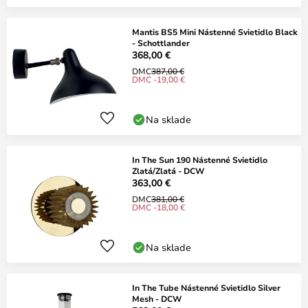
Mantis BS5 Mini Nástenné Svietidlo Black
- Schottlander
368,00 €
DMC
387,00 €
DMC -19,00 €
Na sklade
In The Sun 190 Nástenné Svietidlo
Zlatá/Zlatá - DCW
363,00 €
DMC
381,00 €
DMC -18,00 €
Na sklade
In The Tube Nástenné Svietidlo Silver
Mesh - DCW