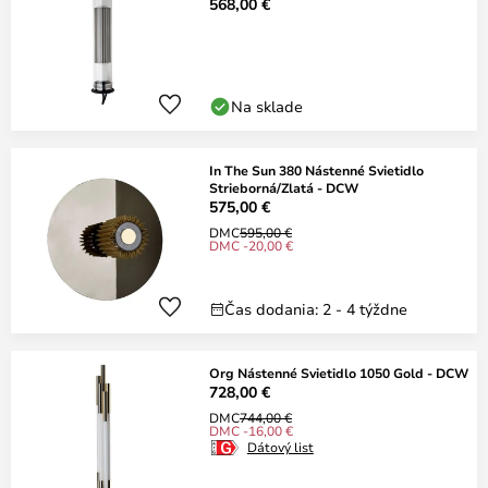
568,00 €
Na sklade
In The Sun 380 Nástenné Svietidlo
Strieborná/Zlatá - DCW
575,00 €
DMC
595,00 €
DMC -20,00 €
Čas dodania: 2 - 4 týždne
Org Nástenné Svietidlo 1050 Gold - DCW
728,00 €
DMC
744,00 €
DMC -16,00 €
Dátový list