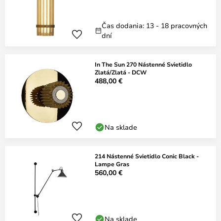
Čas dodania: 13 - 18 pracovných
dní
In The Sun 270 Nástenné Svietidlo
Zlatá/Zlatá - DCW
488,00 €
Na sklade
214 Nástenné Svietidlo Conic Black -
Lampe Gras
560,00 €
Na sklade