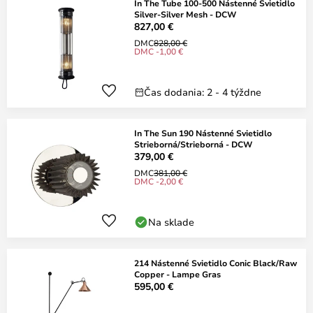
In The Tube 100-500 Nástenné Svietidlo
Silver-Silver Mesh - DCW
827,00 €
DMC
828,00 €
DMC -1,00 €
Čas dodania: 2 - 4 týždne
In The Sun 190 Nástenné Svietidlo
Strieborná/Strieborná - DCW
379,00 €
DMC
381,00 €
DMC -2,00 €
Na sklade
214 Nástenné Svietidlo Conic Black/Raw
Copper - Lampe Gras
595,00 €