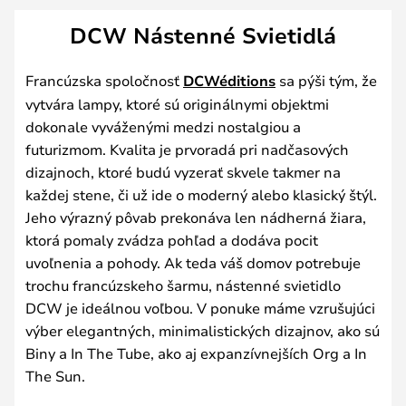
DCW Nástenné Svietidlá
Francúzska spoločnosť
DCWéditions
sa pýši tým, že
vytvára lampy, ktoré sú originálnymi objektmi
dokonale vyváženými medzi nostalgiou a
futurizmom. Kvalita je prvoradá pri nadčasových
dizajnoch, ktoré budú vyzerať skvele takmer na
každej stene, či už ide o moderný alebo klasický štýl.
Jeho výrazný pôvab prekonáva len nádherná žiara,
ktorá pomaly zvádza pohľad a dodáva pocit
uvoľnenia a pohody. Ak teda váš domov potrebuje
trochu francúzskeho šarmu, nástenné svietidlo
DCW je ideálnou voľbou. V ponuke máme vzrušujúci
výber elegantných, minimalistických dizajnov, ako sú
Biny a In The Tube, ako aj expanzívnejších Org a In
The Sun.