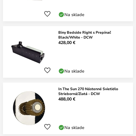
Na sklade
Biny Bedside Right s Prepínač
Black/White - DCW
428,00 €
Na sklade
In The Sun 270 Nástenné Svietidlo
Strieborná/Zlatá - DCW
488,00 €
Na sklade