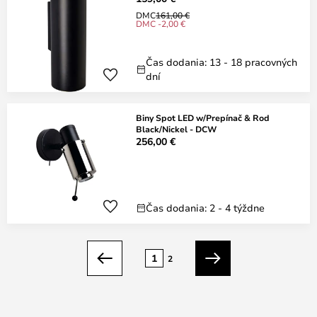
DMC
161,00 €
DMC -2,00 €
Čas dodania: 13 - 18 pracovných
dní
Biny Spot LED w/Prepínač & Rod
Black/Nickel - DCW
256,00 €
Čas dodania: 2 - 4 týždne
Strana
1
2
Predchádzajúci
Ďalší