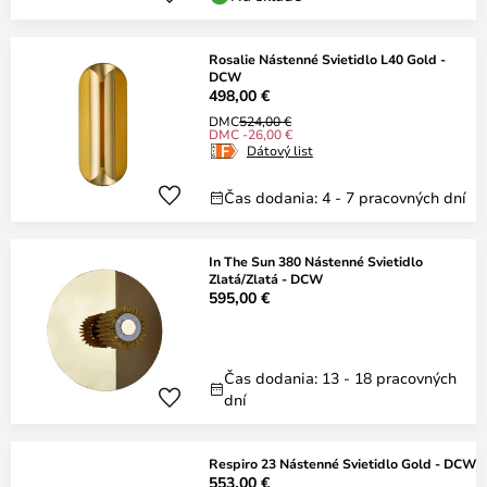
Rosalie Nástenné Svietidlo L40 Gold -
DCW
498,00 €
DMC
524,00 €
DMC -26,00 €
Dátový list
Čas dodania: 4 - 7 pracovných dní
In The Sun 380 Nástenné Svietidlo
Zlatá/Zlatá - DCW
595,00 €
Čas dodania: 13 - 18 pracovných
dní
Respiro 23 Nástenné Svietidlo Gold - DCW
553,00 €