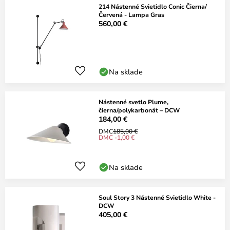
214 Nástenné Svietidlo Conic Čierna/
Červená - Lampa Gras
560,00 €
Na sklade
Nástenné svetlo Plume,
čierna/polykarbonát – DCW
184,00 €
DMC
185,00 €
DMC -1,00 €
Na sklade
Soul Story 3 Nástenné Svietidlo White -
DCW
405,00 €