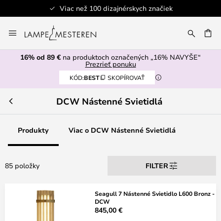
dizajnérskych značiek
Bezpečná
Skip
to
AŤ
Content
16% od 89 €
na produktoch označených „16% NAVYŠE“
Prezrieť ponuku
KÓD:
BEST
SKOPÍROVAŤ
DCW Nástenné Svietidlá
Produkty
Viac o DCW Nástenné Svietidlá
85 položky
FILTER
Seagull 7 Nástenné Svietidlo L600 Bronz -
DCW
845,00 €