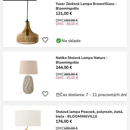
Yuser Závěsná Lampa Brown/Glass -
Bloomingville
121,00 €
DMC
159,00 €
DMC -38,00 €
Na sklade
Natika Stolová Lampa Nature -
Bloomingville
244,00 €
DMC
289,00 €
DMC -45,00 €
Čas dodania: 7 - 11 pracovných dní
Stolová lampa Peacock, polyrezín, zlatá,
biela - BLOOMINGVILLE
176,00 €
DMC
189,00 €