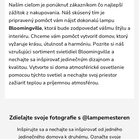
Naším cieľom je ponúknuť zákazníkom čo najlepší
zážitok z nakupovania. Náš skúsený tím je
pripravený pomôcť vám nájsť dokonalú lampu
Bloomingville
, ktorá bude zodpovedať vášmu štýlu a
interiéru. Chceme vám pomôcť vytvoriť domov, ktorý
vyžaruje krásu, útulnosť a harmóniu. Pozrite si náš
vzrušujúci sortiment svietidiel Bloomingville a
nechajte sa inšpirovať jedinečným dizajnom a
kvalitou. Vytvorte si doma atmosférické osvetlenie
pomocou týchto svetiel a nechajte svoj priestor
zažiariť teplou a príjemnou atmosférou.
Zdieľajte svoje fotografie s @lampemesteren
Inšpirujte sa a nechajte sa inšpirovať od jedného
jedinečného domova k druhému. Označte svoje