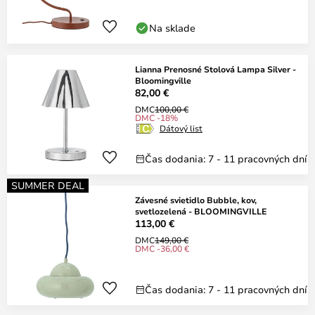
Na sklade
Lianna Prenosné Stolová Lampa Silver -
Bloomingville
82,00 €
DMC
100,00 €
DMC -18%
Dátový list
Čas dodania: 7 - 11 pracovných dní
SUMMER DEAL
Závesné svietidlo Bubble, kov,
svetlozelená - BLOOMINGVILLE
113,00 €
DMC
149,00 €
DMC -36,00 €
Čas dodania: 7 - 11 pracovných dní