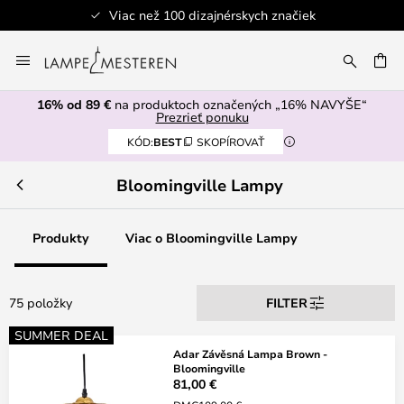
skych značiek
Bezpečná platba
Skip
to
AŤ
Content
16% od 89 €
na produktoch označených „16% NAVYŠE“
Prezrieť ponuku
KÓD:
BEST
SKOPÍROVAŤ
Bloomingville Lampy
Produkty
Viac o Bloomingville Lampy
75 položky
FILTER
SUMMER DEAL
Adar Závěsná Lampa Brown -
Bloomingville
81,00 €