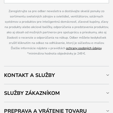
Zaregistrujte sa pre odber newsletra a dostávajte skvelé ponuky zo
sortimentu svetelných zdrojov a svietidiel, ventilátorov, solárnych
systémov a produktov pre inteligentnú domácnosť, zľavové kupóny, zľavy
na produkty alebo akciové balíčky, odporúčania a predstavenia produktov,
ako aj obsah od možných partnerov pre spoluprácu a prieskumy, ako aj
žiadosti o recenzie a odporúčania na nákup. Odber môžete kedykoľvek
zrušiť kliknutím na odkaz na odhlásenie, ktorý je súčasťou e-mailov.
Ďalšie informácie nájdete v pravidlách
ochrany osobných údajov
.
*minimálna hodnota objednávky je 249 €.
KONTAKT A SLUŽBY
SLUŽBY ZÁKAZNÍKOM
PREPRAVA A VRÁTENIE TOVARU