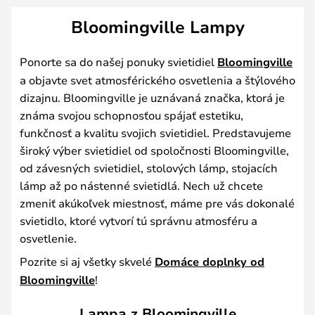
Bloomingville Lampy
Ponorte sa do našej ponuky svietidiel
Bloomingville
a objavte svet atmosférického osvetlenia a štýlového
dizajnu. Bloomingville je uznávaná značka, ktorá je
známa svojou schopnosťou spájať estetiku,
funkčnosť a kvalitu svojich svietidiel. Predstavujeme
široký výber svietidiel od spoločnosti Bloomingville,
od závesných svietidiel, stolových lámp, stojacích
lámp až po nástenné svietidlá. Nech už chcete
zmeniť akúkoľvek miestnosť, máme pre vás dokonalé
svietidlo, ktoré vytvorí tú správnu atmosféru a
osvetlenie.
Pozrite si aj všetky skvelé
Domáce doplnky od
Bloomingville
!
Lampa z Bloomingville