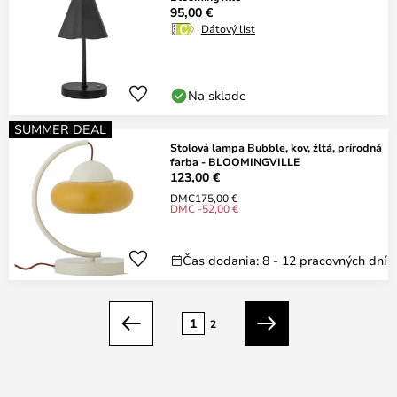
95,00 €
Dátový list
Na sklade
SUMMER DEAL
Stolová lampa Bubble, kov, žltá, prírodná
farba - BLOOMINGVILLE
123,00 €
DMC
175,00 €
DMC -52,00 €
Čas dodania: 8 - 12 pracovných dní
Strana
1
2
Predchádzajúci
Ďalší