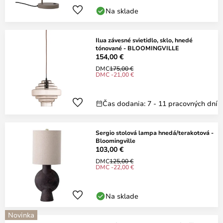
Na sklade
Ilua závesné svietidlo, sklo, hnedé
tónované - BLOOMINGVILLE
154,00 €
DMC
175,00 €
DMC -21,00 €
Čas dodania: 7 - 11 pracovných dní
Sergio stolová lampa hnedá/terakotová -
Bloomingville
103,00 €
DMC
125,00 €
DMC -22,00 €
Na sklade
Novinka