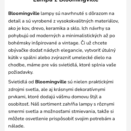
Bloomingville
lampy sú navrhnuté s dôrazom na
detail a sú vyrobené z vysokokvalitných materiálov,
ako je kov, drevo, keramika a sklo. Ich návrhy sa
pohybujú od moderných a minimalistických až po
bohémsky inšpirované a vintage. Či už chcete
obývačke dodať nádych elegancie, vytvoriť útulný
kútik v spálni alebo zvýrazniť umelecké dielo na
chodbe, máme pre vás svietidlá, ktoré splnia vaše
požiadavky.
Svietidlá od
Bloomingville
sú nielen praktickými
zdrojmi svetla, ale aj krásnymi dekoratívnymi
prvkami, ktoré dodajú vášmu domovu štýl a
osobitosť. Náš sortiment zahŕňa lampy s rôznymi
smermi svetla a možnosťami stmievania, takže si
môžete osvetlenie prispôsobiť svojim potrebám a
nálade.