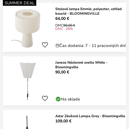
SUMMER DEAL
Stolová lampa Emmie, polyester, vzhľad
bouclé - BLOOMINGVILLE
64,00 €
DMC
90,00 €
DMC -28%
Čas dodania: 7 - 11 pracovných dní
Janese Nástenné svetlo White -
Bloomingville
90,00 €
Na sklade
Adar Závěsná Lampa Grey - Bloomingville
109,00 €