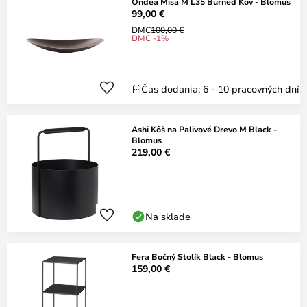
Ondea Misa M L35 Burned Kov - Blomus
99,00 €
DMC
100,00 €
DMC -1%
Čas dodania: 6 - 10 pracovných dní
Ashi Kôš na Palivové Drevo M Black -
Blomus
219,00 €
Na sklade
Fera Bočný Stolík Black - Blomus
159,00 €