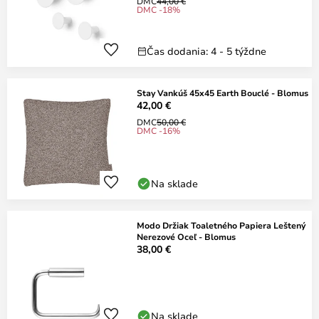
DMC
44,00 €
DMC -18%
Čas dodania: 4 - 5 týždne
Stay Vankúš 45x45 Earth Bouclé - Blomus
42,00 €
DMC
50,00 €
DMC -16%
Na sklade
Modo Držiak Toaletného Papiera Leštený
Nerezové Oceľ - Blomus
38,00 €
Na sklade