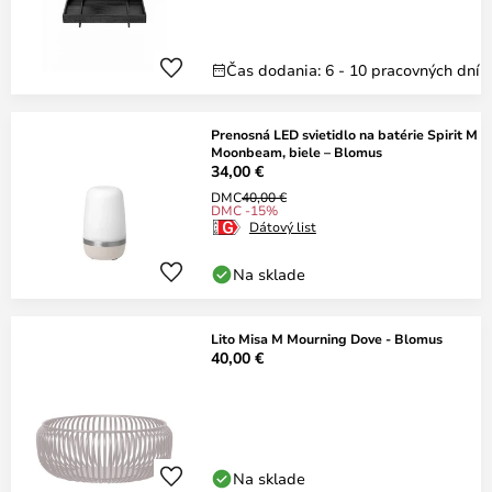
Čas dodania: 6 - 10 pracovných dní
Prenosná LED svietidlo na batérie Spirit M
Moonbeam, biele – Blomus
34,00 €
DMC
40,00 €
DMC -15%
Dátový list
Na sklade
Lito Misa M Mourning Dove - Blomus
40,00 €
Na sklade