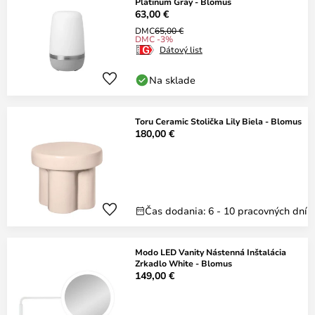
Platinum Gray - Blomus
63,00 €
DMC
65,00 €
DMC -3%
Dátový list
Na sklade
Toru Ceramic Stolička Lily Biela - Blomus
180,00 €
Čas dodania: 6 - 10 pracovných dní
Modo LED Vanity Nástenná Inštalácia
Zrkadlo White - Blomus
149,00 €