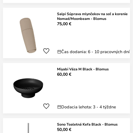
Salpi Súprava mlynčekov na soľ a korenie
Nomad/Moonbeam - Blomus
75,00 €
Čas dodania: 6 - 10 pracovných dní
Miyabi Váza M Black - Blomus
60,00 €
Dodacia lehota: 3 - 4 týždne
Sono Toaletná Kefa Black - Blomus
50,00 €