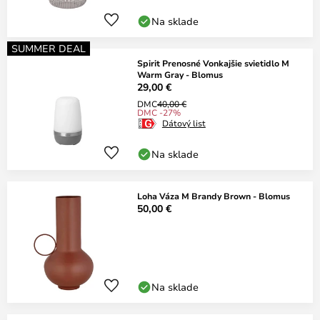
Na sklade
SUMMER DEAL
Spirit Prenosné Vonkajšie svietidlo M
Warm Gray - Blomus
29,00 €
DMC
40,00 €
DMC -27%
Dátový list
Na sklade
Loha Váza M Brandy Brown - Blomus
50,00 €
Na sklade