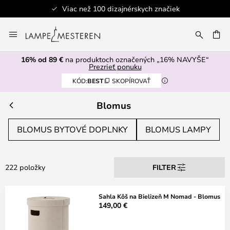
Viac než 100 dizajnérskych značiek
Skip
to
AŤ
Content
16% od 89 €
na produktoch označených „16% NAVYŠE“
Prezrieť ponuku
KÓD:
BEST
SKOPÍROVAŤ
Blomus
BLOMUS BYTOVÉ DOPLNKY
BLOMUS LAMPY
222 položky
FILTER
Sahla Kôš na Bielizeň M Nomad - Blomus
149,00 €