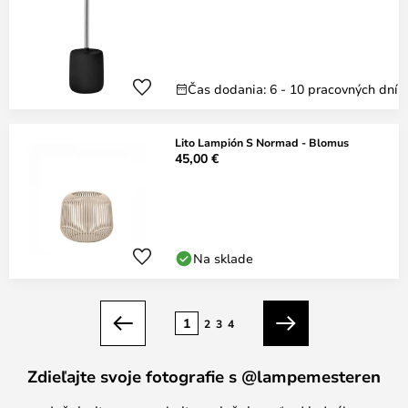
Čas dodania: 6 - 10 pracovných dní
Lito Lampión S Normad - Blomus
45,00 €
Na sklade
Strana
1
2
3
4
Predchádzajúci
Ďalší
Zdieľajte svoje fotografie s @lampemesteren