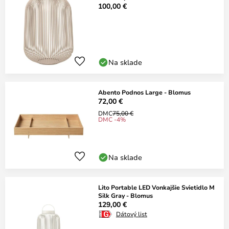
100,00 €
Na sklade
Abento Podnos Large - Blomus
72,00 €
DMC
75,00 €
DMC -4%
Na sklade
Lito Portable LED Vonkajšie Svietidlo M
Silk Gray - Blomus
129,00 €
Dátový list