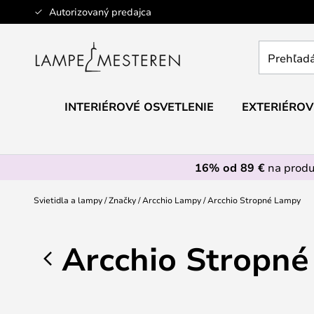
Skip
Autorizovaný predajca
to
Content
Prehľadáv
obchod
tu...
INTERIÉROVÉ OSVETLENIE
EXTERIÉROV
16% od 89 €
na prod
Svietidla a lampy
Značky
Arcchio Lampy
Arcchio Stropné Lampy
Arcchio Stropn