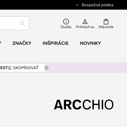
Bezpečná platba
HĽADAŤ
Služby
Prihlásiť sa
Môj košík
Y
ZNAČKY
INŠPIRÁCIE
NOVINKY
EST
SKOPÍROVAŤ