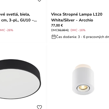
vé svetlá, biela,
Vinca Stropné Lampa L120
 cm, 3-pl., GU10 –
White/Silver - Arcchio
77,00 €
DMC -26%
DMC
92,00 €
DMC -16%
Čas dodania: 3 - 6 pracovných dn