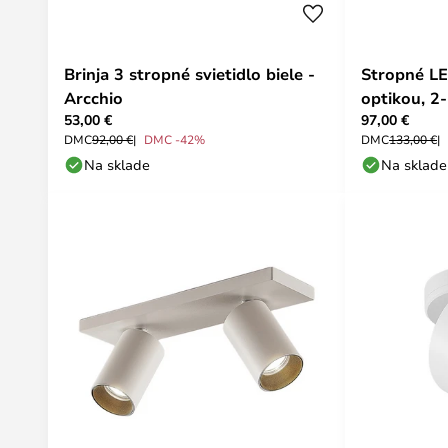
Brinja 3 stropné svietidlo biele -
Stropné LE
Arcchio
optikou, 2-
53,00 €
97,00 €
DMC
92,00 €
DMC -42%
DMC
133,00 €
Na sklade
Na sklade