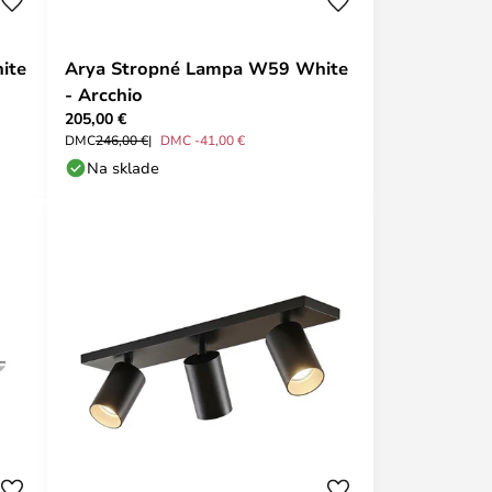
ite
Arya Stropné Lampa W59 White
- Arcchio
205,00 €
DMC
246,00 €
DMC -41,00 €
Na sklade