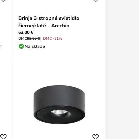
Brinja 3 stropné svietidlo
čierne/zlaté - Arcchio
63,00 €
DMC
92,00 €
DMC -31%
Na sklade
í