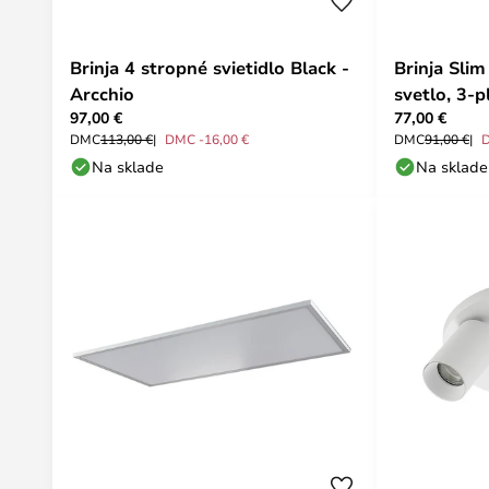
Brinja 4 stropné svietidlo Black -
Brinja Sli
Arcchio
svetlo, 3-
97,00 €
77,00 €
MR11 - Arc
DMC
113,00 €
DMC -16,00 €
DMC
91,00 €
Na sklade
Na sklade