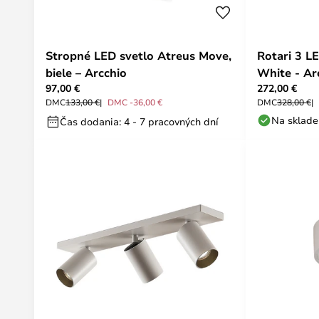
Stropné LED svetlo Atreus Move,
Rotari 3 L
biele – Arcchio
White - Ar
97,00 €
272,00 €
DMC
133,00 €
DMC -36,00 €
DMC
328,00 €
Na sklade
Čas dodania: 4 - 7 pracovných dní