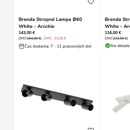
Brenda Stropné Lampa Ø60
Brenda St
White - Arcchio
White - Ar
143,00 €
116,00 €
DMC
164,00 €
DMC -21,00 €
DMC
123,00 €
Na sklade
Čas dodania: 7 - 11 pracovných dní