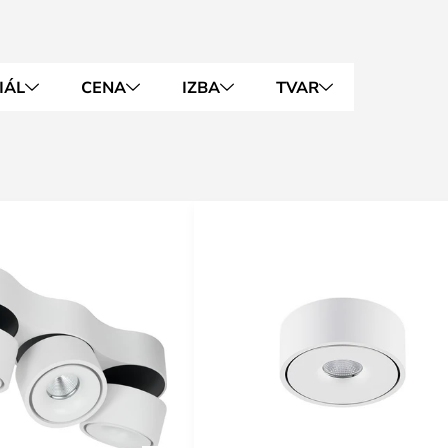
IÁL
CENA
IZBA
TVAR