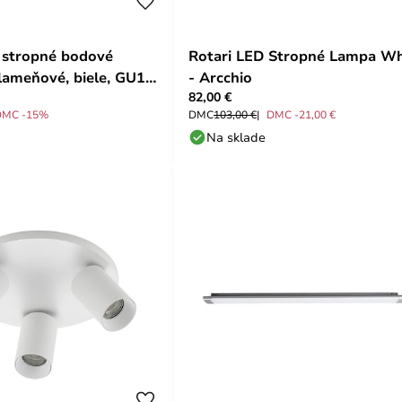
m stropné bodové
Rotari LED Stropné Lampa Wh
plameňové, biele, GU10
- Arcchio
82,00 €
chio
DMC -15%
DMC
103,00 €
DMC -21,00 €
Na sklade