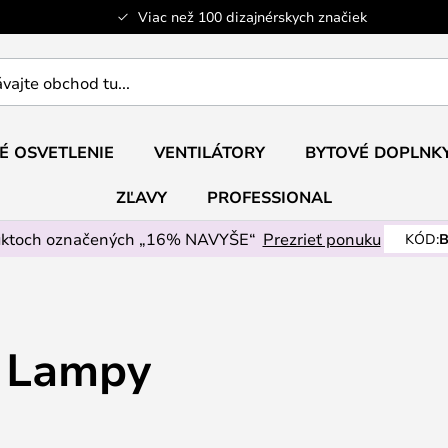
Viac než 100 dizajnérskych značiek
ajte
É OSVETLENIE
VENTILÁTORY
BYTOVÉ DOPLNK
ZĽAVY
PROFESSIONAL
uktoch označených „16% NAVYŠE“
Prezrieť ponuku
KÓD:
B
é Lampy