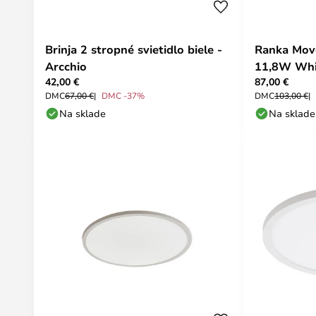
Brinja 2 stropné svietidlo biele -
Ranka Mov
Arcchio
11,8W Whit
42,00 €
87,00 €
DMC
67,00 €
DMC -37%
DMC
103,00 €
Na sklade
Na sklade