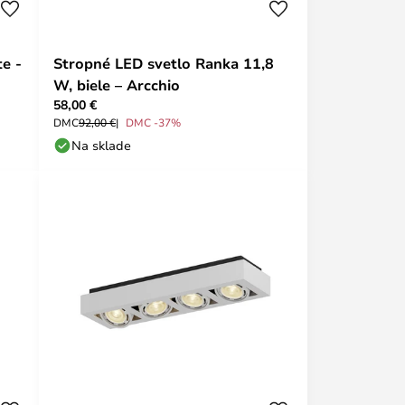
te -
Stropné LED svetlo Ranka 11,8
W, biele – Arcchio
58,00 €
DMC
92,00 €
DMC -37%
Na sklade