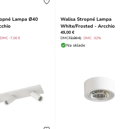
ropné Lampa Ø40
Walisa Stropné Lampa
cchio
White/Frosted - Arcchio
49,00 €
DMC -7,00 €
DMC
72,00 €
DMC -32%
Na sklade