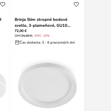
9
Brinja Slim stropné bodové
svetlo, 3-plameňové, GU10
72,00 €
MR11, čierny - Arcchio
DMC
91,00 €
DMC -20%
Čas dodania: 3 - 6 pracovných dní