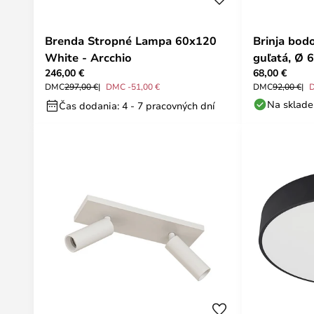
Brenda Stropné Lampa 60x120
Brinja bodo
White - Arcchio
guľatá, Ø 6
246,00 €
68,00 €
Arcchio
DMC
297,00 €
DMC -51,00 €
DMC
92,00 €
Na sklade
Čas dodania: 4 - 7 pracovných dní