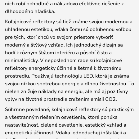
nich robí pohodlné a nákladovo efektívne riešenie z
dlhodobého hľadiska.
Koľajnicové reflektory sú tiež známe svojou modernou a
uhladenou estetikou, vďaka čomu sú obľúbenou voľbou
pre tých, ktorí chcú vo svojom priestore vytvoriť
moderný a štýlový vzhľad. Ich jednoduchý dizajn sa
hodí k rôznym štýlom interiéru a pôsobí čisto a
minimalisticky. V neposlednom rade sú koľajnicové
reflektory energeticky účinné a šetrné k životnému
prostrediu. Používajú technológiu LED, ktorá je známa
svojou nízkou spotrebou energie a dlhou životnosťou. To
nielen znižuje náklady na energiu, ale má aj pozitívny
vplyv na životné prostredie znížením emisií CO2.
Súhrnne povedané, koľajnicové reflektory sú praktickým
a všestranným riešením osvetlenia, ktoré ponúka
nastaviteľnosť, cielené osvetlenie, estetický vzhľad a
energetickú účinnosť. Vďaka jednoduchej inštalácii a