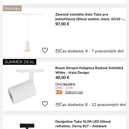
Novinka
Závesné svietidlo Asto Tube pre
jednofázový lištový systém, biele, GU10 –
SLV
97,00 €
Čas dodania: 4 - 7 pracovných dní
SUMMER DEAL
Beam Stropni Koľajnica Bodové Svietidlá
White - Halo Design
49,00 €
DMC
62,00 €
DMC -21%
Dátový list
Čas dodania: 8 - 12 pracovných dní
Designline Tube SLIM LED lištový
reflektor, čierny 927 – Antidark