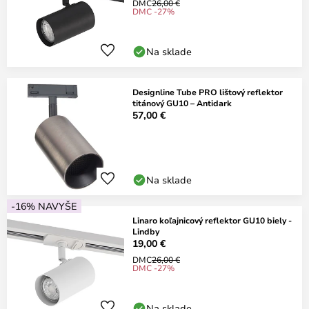
DMC
26,00 €
DMC -27%
Na sklade
Designline Tube PRO lištový reflektor
titánový GU10 – Antidark
57,00 €
Na sklade
-16% NAVYŠE
Linaro koľajnicový reflektor GU10 biely -
Lindby
19,00 €
DMC
26,00 €
DMC -27%
Na sklade