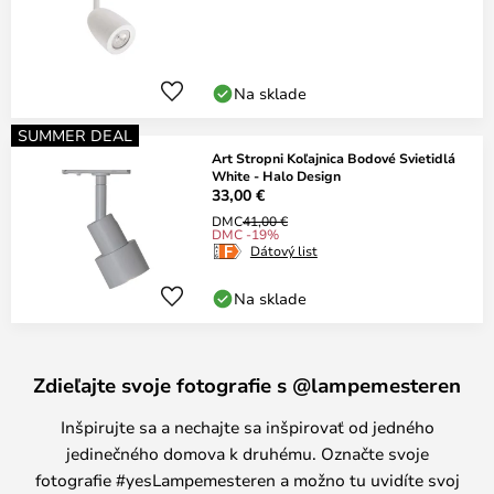
Na sklade
SUMMER DEAL
Art Stropni Koľajnica Bodové Svietidlá
White - Halo Design
33,00 €
DMC
41,00 €
DMC -19%
Dátový list
Na sklade
Zdieľajte svoje fotografie s @lampemesteren
Inšpirujte sa a nechajte sa inšpirovať od jedného
jedinečného domova k druhému. Označte svoje
fotografie #yesLampemesteren a možno tu uvidíte svoj