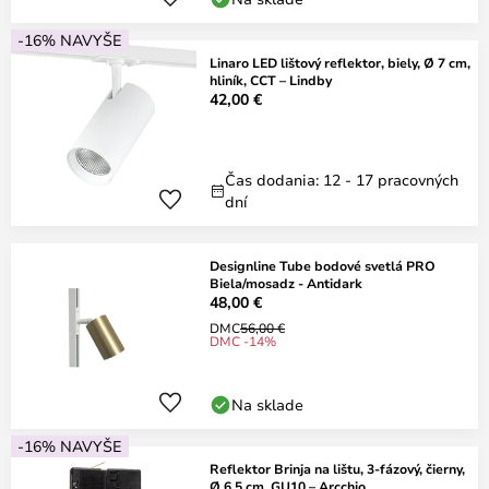
-16% NAVYŠE
Linaro LED lištový reflektor, biely, Ø 7 cm,
hliník, CCT – Lindby
42,00 €
Čas dodania: 12 - 17 pracovných
dní
Designline Tube bodové svetlá PRO
Biela/mosadz - Antidark
48,00 €
DMC
56,00 €
DMC -14%
Na sklade
-16% NAVYŠE
Reflektor Brinja na lištu, 3-fázový, čierny,
Ø 6,5 cm, GU10 – Arcchio