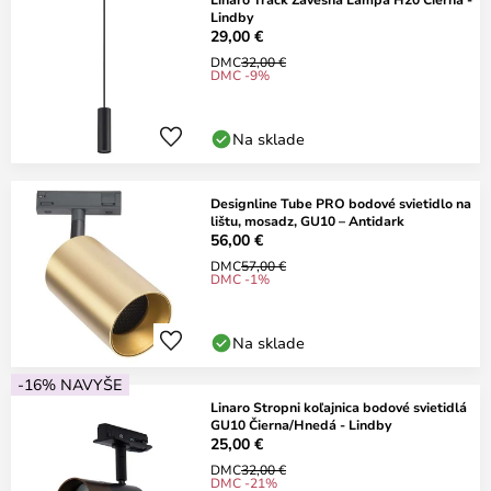
Lindby
29,00 €
DMC
32,00 €
DMC -9%
Na sklade
Designline Tube PRO bodové svietidlo na
lištu, mosadz, GU10 – Antidark
56,00 €
DMC
57,00 €
DMC -1%
Na sklade
-16% NAVYŠE
Linaro Stropni koľajnica bodové svietidlá
GU10 Čierna/Hnedá - Lindby
25,00 €
DMC
32,00 €
DMC -21%