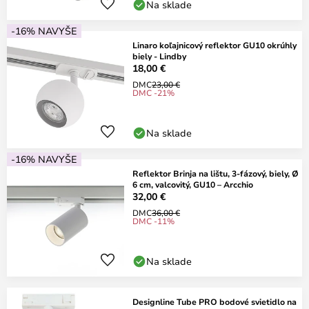
Na sklade
-16% NAVYŠE
Linaro koľajnicový reflektor GU10 okrúhly
biely - Lindby
18,00 €
DMC
23,00 €
DMC -21%
Na sklade
-16% NAVYŠE
Reflektor Brinja na lištu, 3-fázový, biely, Ø
6 cm, valcovitý, GU10 – Arcchio
32,00 €
DMC
36,00 €
DMC -11%
Na sklade
Designline Tube PRO bodové svietidlo na