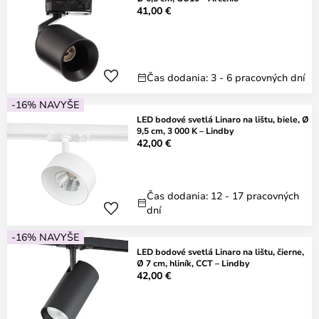
41,00 €
Čas dodania: 3 - 6 pracovných dní
-16% NAVYŠE
LED bodové svetlá Linaro na lištu, biele, Ø
9,5 cm, 3 000 K – Lindby
42,00 €
Čas dodania: 12 - 17 pracovných
dní
-16% NAVYŠE
LED bodové svetlá Linaro na lištu, čierne,
Ø 7 cm, hliník, CCT – Lindby
42,00 €