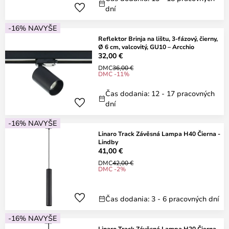
dní
-16% NAVYŠE
Reflektor Brinja na lištu, 3-fázový, čierny,
Ø 6 cm, valcovitý, GU10 – Arcchio
32,00 €
DMC
36,00 €
DMC -11%
Čas dodania: 12 - 17 pracovných
dní
-16% NAVYŠE
Linaro Track Závěsná Lampa H40 Čierna -
Lindby
41,00 €
DMC
42,00 €
DMC -2%
Čas dodania: 3 - 6 pracovných dní
-16% NAVYŠE
Linaro Track Závěsná Lampa H20 Čierna -