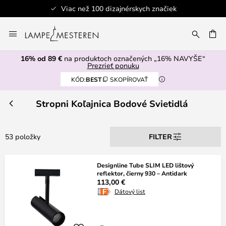
100 dizajnérskych značiek
Bezpe
Skip
to
AŤ
Content
16% od 89 €
na produktoch označených „16% NAVYŠE“
Prezrieť ponuku
KÓD:
BEST
SKOPÍROVAŤ
Stropni Koľajnica Bodové Svietidlá
53 položky
FILTER
Designline Tube SLIM LED lištový
reflektor, čierny 930 – Antidark
113,00 €
Dátový list