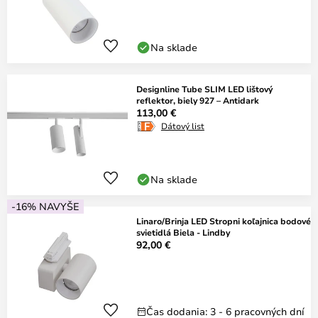
Na sklade
Designline Tube SLIM LED lištový
reflektor, biely 927 – Antidark
113,00 €
Dátový list
Na sklade
-16% NAVYŠE
Linaro/Brinja LED Stropni koľajnica bodové
svietidlá Biela - Lindby
92,00 €
Čas dodania: 3 - 6 pracovných dní