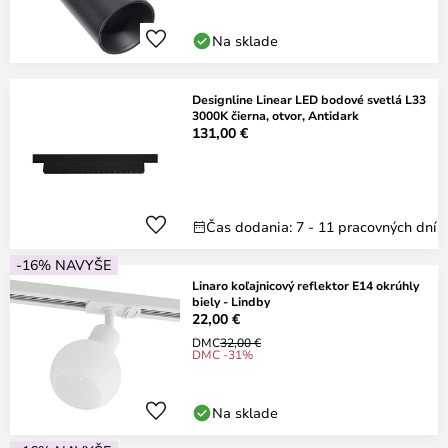
Na sklade
Designline Linear LED bodové svetlá L33
3000K čierna, otvor, Antidark
131,00 €
Čas dodania: 7 - 11 pracovných dní
-16% NAVYŠE
Linaro koľajnicový reflektor E14 okrúhly
biely - Lindby
22,00 €
DMC
32,00 €
DMC -31%
Na sklade