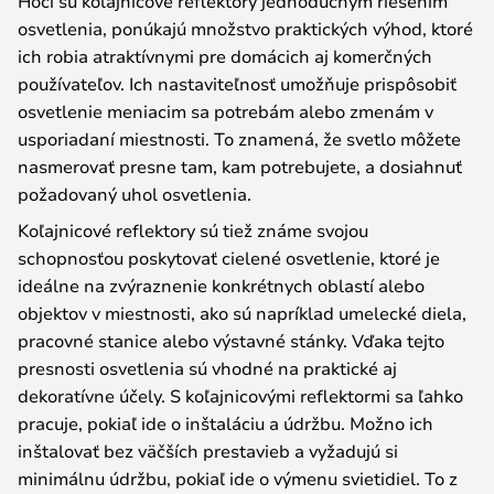
Hoci sú koľajnicové reflektory jednoduchým riešením
osvetlenia, ponúkajú množstvo praktických výhod, ktoré
ich robia atraktívnymi pre domácich aj komerčných
používateľov. Ich nastaviteľnosť umožňuje prispôsobiť
osvetlenie meniacim sa potrebám alebo zmenám v
usporiadaní miestnosti. To znamená, že svetlo môžete
nasmerovať presne tam, kam potrebujete, a dosiahnuť
požadovaný uhol osvetlenia.
Koľajnicové reflektory sú tiež známe svojou
schopnosťou poskytovať cielené osvetlenie, ktoré je
ideálne na zvýraznenie konkrétnych oblastí alebo
objektov v miestnosti, ako sú napríklad umelecké diela,
pracovné stanice alebo výstavné stánky. Vďaka tejto
presnosti osvetlenia sú vhodné na praktické aj
dekoratívne účely. S koľajnicovými reflektormi sa ľahko
pracuje, pokiaľ ide o inštaláciu a údržbu. Možno ich
inštalovať bez väčších prestavieb a vyžadujú si
minimálnu údržbu, pokiaľ ide o výmenu svietidiel. To z