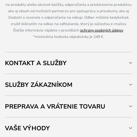
na produkty alebo akciové balíčky, odporúčania a predstavenia produktov,
ako aj obsah od možných partnerov pre spoluprácu a prieskumy, ako aj
žiadosti o recenzie a odporúčania na nákup. Odber môžete kedykoľvek
zrušiť kliknutím na odkaz na odhlásenie, ktorý je súčasťou e-mailov.
Ďalšie informácie nájdete v pravidlách
ochrany osobných údajov
.
*minimálna hodnota objednávky je 249 €.
KONTAKT A SLUŽBY
SLUŽBY ZÁKAZNÍKOM
PREPRAVA A VRÁTENIE TOVARU
VAŠE VÝHODY