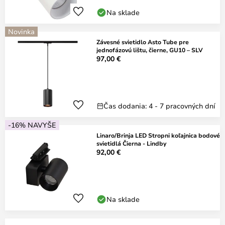
Na sklade
Novinka
Závesné svietidlo Asto Tube pre
jednofázovú lištu, čierne, GU10 – SLV
97,00 €
Čas dodania: 4 - 7 pracovných dní
-16% NAVYŠE
Linaro/Brinja LED Stropni koľajnica bodové
svietidlá Čierna - Lindby
92,00 €
Na sklade