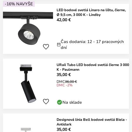
-16% NAVYŠE
LED bodové svetlá Linaro na lištu, čierne,
Ø 9,5 cm, 3 000 K – Lindby
42,00 €
Čas dodania: 12 - 17 pracovných
dní
URail Tubo LED bodové svetlá čierne 3 000
K - Paulmann
35,00 €
DMC
36,00 €
DMC -2%
Na sklade
Designová línia Bell bodové svetlá Biela -
Antidark
35,00 €