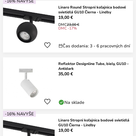
-16% NAVYŠE
Linaro Round Stropni koľajnica bodové
svietidlá GU10 Čierna - Lindby
19,00 €
DMC
23,00 €
DMC -17%
Čas dodania: 3 - 6 pracovných dní
Reflektor Designline Tube, biely, GU10 –
Antidark
35,00 €
Na sklade
-16% NAVYŠE
Linaro Stropni koľajnica bodové svietidlá
GU10 Čierna - Lindby
19,00 €