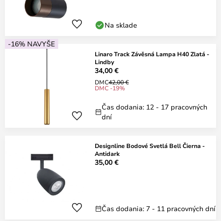
Na sklade
-16% NAVYŠE
Linaro Track Závěsná Lampa H40 Zlatá -
Lindby
34,00 €
DMC
42,00 €
DMC -19%
Čas dodania: 12 - 17 pracovných
dní
Designline Bodové Svetlá Bell Čierna -
Antidark
35,00 €
Čas dodania: 7 - 11 pracovných dní