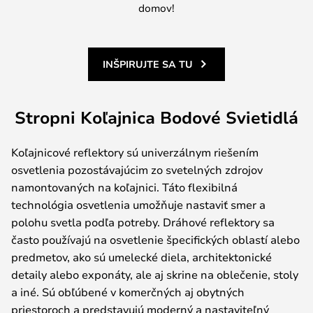
domov!
INŠPIRUJTE SA TU
Stropni Koľajnica Bodové Svietidlá
Koľajnicové reflektory sú univerzálnym riešením
osvetlenia pozostávajúcim zo svetelných zdrojov
namontovaných na koľajnici. Táto flexibilná
technológia osvetlenia umožňuje nastaviť smer a
polohu svetla podľa potreby. Dráhové reflektory sa
často používajú na osvetlenie špecifických oblastí alebo
predmetov, ako sú umelecké diela, architektonické
detaily alebo exponáty, ale aj skrine na oblečenie, stoly
a iné. Sú obľúbené v komerčných aj obytných
priestoroch a predstavujú moderný a nastaviteľný