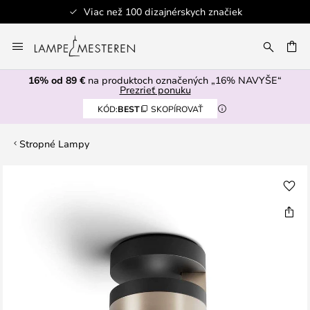
Viac než 100 dizajnérskych značiek
Skip
to
AŤ
Content
16% od 89 €
na produktoch označených „16% NAVYŠE“
Prezrieť ponuku
KÓD:
BEST
SKOPÍROVAŤ
Stropné Lampy
Preskočiť
na
koniec
galérie
obrázkov