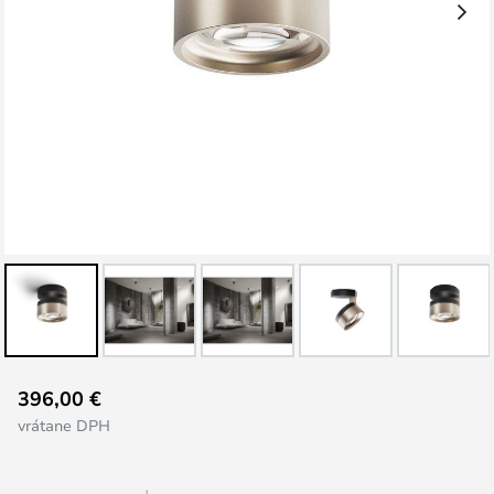
Preskočiť
396,00 €
na
vrátane DPH
začiatok
galérie
obrázkov