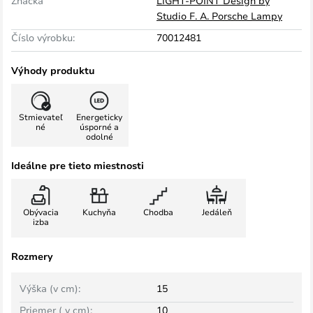
Značka
LIGHT-POINT Design by
Studio F. A. Porsche Lampy
Číslo výrobku:
70012481
Výhody produktu
Stmievateľ
Energeticky
né
úsporné a
odolné
Ideálne pre tieto miestnosti
Obývacia
Kuchyňa
Chodba
Jedáleň
izba
Rozmery
Výška (v cm):
15
Priemer ( v cm):
10