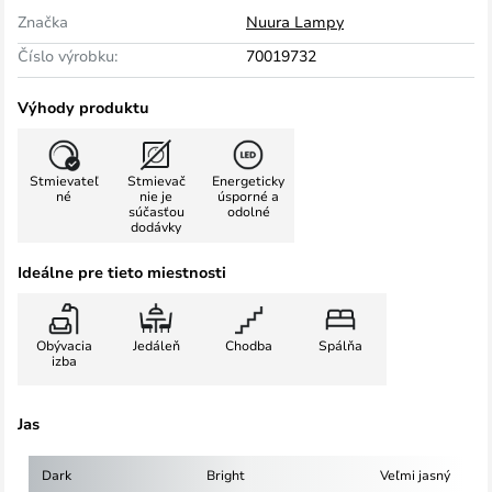
Značka
Nuura Lampy
Číslo výrobku:
70019732
Výhody produktu
Stmievateľ
Stmievač
Energeticky
né
nie je
úsporné a
súčasťou
odolné
dodávky
Ideálne pre tieto miestnosti
Obývacia
Jedáleň
Chodba
Spálňa
izba
Jas
Dark
Bright
Veľmi jasný