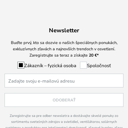
Newsletter
Buďte prvý, kto sa dozvie o našich špeciálnych ponukách,
exkluzívnych zľavách a najnovších trendoch v osvetlení.
Zaregistrujte sa teraz a získajte
20 €
*
Zákazník – fyzická osoba
Spoločnosť
ODOBERAŤ
Zaregistrujte sa pre odber newsletra a dostávajte skvelé ponuky zo
sortimentu svetelných zdrojov a svietidiel, ventilátorov, solárnych
systémov a produktov pre inteligentnú domácnosť, zľavové kupóny, zľavy