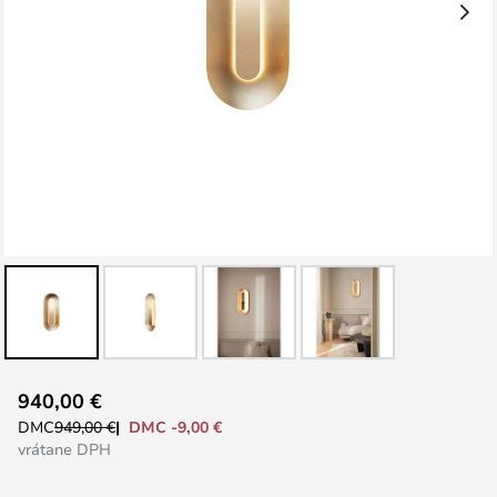
Preskočiť
940,00 €
na
DMC -9,00 €
DMC
949,00 €
začiatok
vrátane DPH
galérie
obrázkov