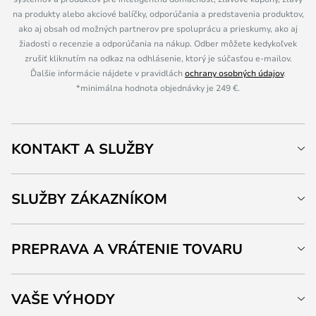
na produkty alebo akciové balíčky, odporúčania a predstavenia produktov,
ako aj obsah od možných partnerov pre spoluprácu a prieskumy, ako aj
žiadosti o recenzie a odporúčania na nákup. Odber môžete kedykoľvek
zrušiť kliknutím na odkaz na odhlásenie, ktorý je súčasťou e-mailov.
Ďalšie informácie nájdete v pravidlách
ochrany osobných údajov
.
*minimálna hodnota objednávky je 249 €.
KONTAKT A SLUŽBY
SLUŽBY ZÁKAZNÍKOM
PREPRAVA A VRÁTENIE TOVARU
VAŠE VÝHODY