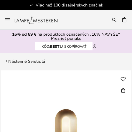
Viac než 100 dizajnérskych značiek
Skip
to
AŤ
Content
16% od 89 €
na produktoch označených „16% NAVYŠE“
Prezrieť ponuku
KÓD:
BEST
SKOPÍROVAŤ
Nástenné Svietidlá
Preskočiť
na
koniec
galérie
obrázkov