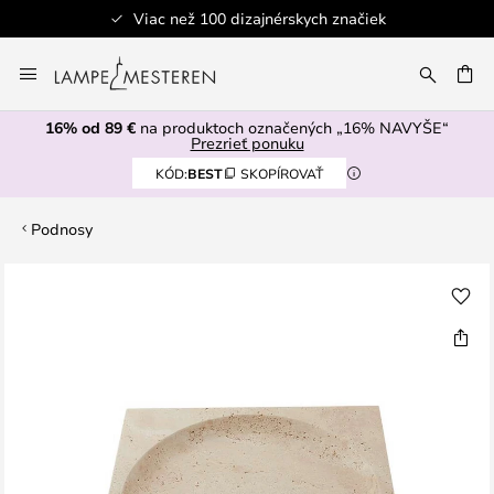
Viac než 100 dizajnérskych značiek
Skip
to
AŤ
Content
16% od 89 €
na produktoch označených „16% NAVYŠE“
Prezrieť ponuku
KÓD:
BEST
SKOPÍROVAŤ
Podnosy
Preskočiť
na
koniec
galérie
obrázkov