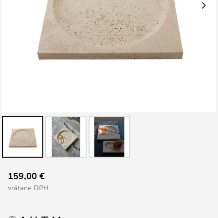
Preskočiť
159,00 €
na
vrátane DPH
začiatok
galérie
obrázkov