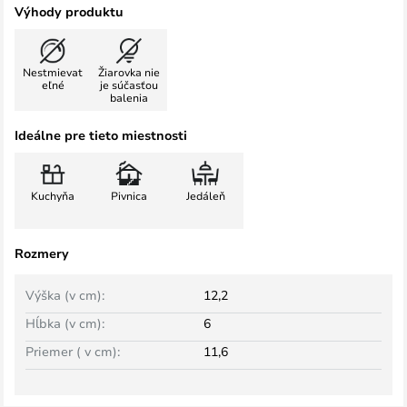
Výhody produktu
Nestmievat
Žiarovka nie
eľné
je súčasťou
balenia
Ideálne pre tieto miestnosti
Kuchyňa
Pivnica
Jedáleň
Rozmery
Výška (v cm):
12,2
Hĺbka (v cm):
6
Priemer ( v cm):
11,6