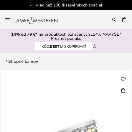
Viac než 100 dizajnérskych značiek
Skip
to
AŤ
Content
14% od 79 €*
na produktoch označených „14% NAVYŠE“
Prezrieť ponuku
KÓD:
BEST
SKOPÍROVAŤ
Stropné Lampy
Preskočiť
na
koniec
galérie
obrázkov