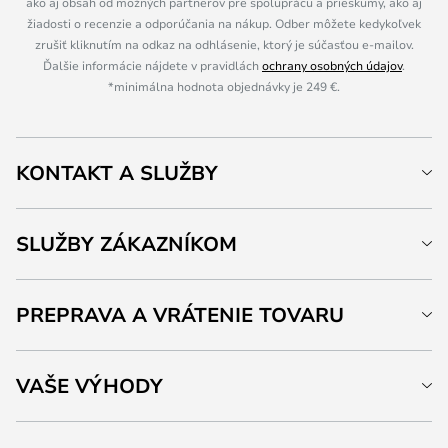
ako aj obsah od možných partnerov pre spoluprácu a prieskumy, ako aj
žiadosti o recenzie a odporúčania na nákup. Odber môžete kedykoľvek
zrušiť kliknutím na odkaz na odhlásenie, ktorý je súčasťou e-mailov.
Ďalšie informácie nájdete v pravidlách
ochrany osobných údajov
.
*minimálna hodnota objednávky je 249 €.
KONTAKT A SLUŽBY
SLUŽBY ZÁKAZNÍKOM
PREPRAVA A VRÁTENIE TOVARU
VAŠE VÝHODY