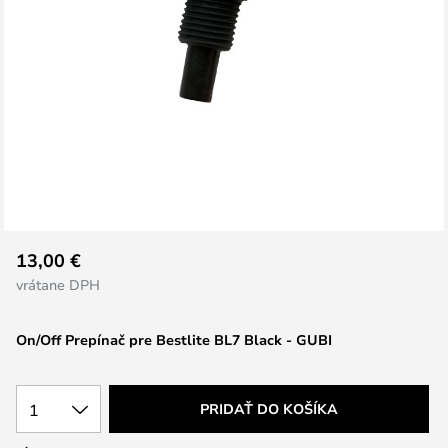
Preskočiť
13,00 €
na
vrátane DPH
začiatok
galérie
On/Off Prepínač pre Bestlite BL7 Black - GUBI
obrázkov
1
PRIDAŤ DO KOŠÍKA