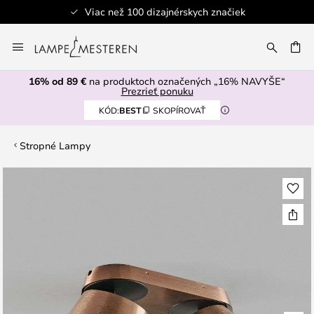
Viac než 100 dizajnérskych značiek
Skip
to
AŤ
Content
16% od 89 €
na produktoch označených „16% NAVYŠE“
Prezrieť ponuku
KÓD:
BEST
SKOPÍROVAŤ
Stropné Lampy
Preskočiť
na
koniec
galérie
obrázkov