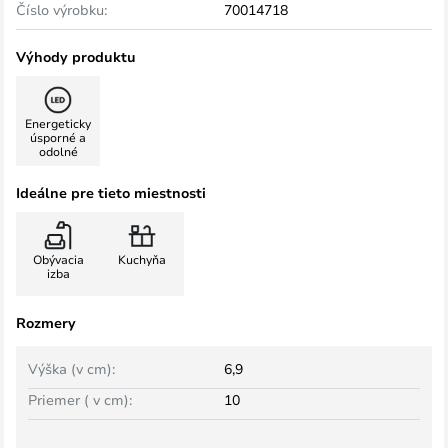
Číslo výrobku:
70014718
Výhody produktu
Energeticky
úsporné a
odolné
Ideálne pre tieto miestnosti
Obývacia
Kuchyňa
izba
Rozmery
Výška (v cm):
6,9
Priemer ( v cm):
10