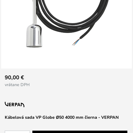
Preskočiť
90,00 €
na
vrátane DPH
začiatok
galérie
obrázkov
Kábelová sada VP Globe Ø50 4000 mm čierna - VERPAN