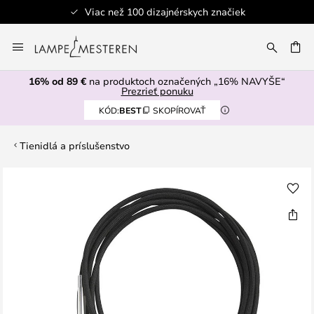
Viac než 100 dizajnérskych značiek
Skip
to
AŤ
Content
16% od 89 €
na produktoch označených „16% NAVYŠE“
Prezrieť ponuku
KÓD:
BEST
SKOPÍROVAŤ
Tienidlá a príslušenstvo
Preskočiť
na
koniec
galérie
obrázkov