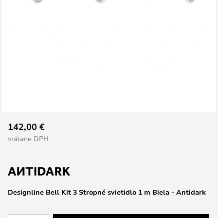
Preskočiť
142,00 €
na
vrátane DPH
začiatok
galérie
obrázkov
Designline Bell Kit 3 Stropné svietidlo 1 m Biela - Antidark