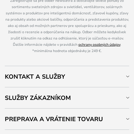
Zaregistrujte sa pre odber newsletra a dostávajte skvelé ponuky zo
sortimentu svetelných zdrojov a svietidiel, ventilátorov, solárnych
systémov a produktov pre inteligentnú domácnosť, zľavové kupóny, zľavy
na produkty alebo akciové balíčky, odporúčania a predstavenia produktov,
ako aj obsah od možných partnerov pre spoluprácu a prieskumy, ako aj
žiadosti o recenzie a odporúčania na nákup. Odber môžete kedykoľvek
zrušiť kliknutím na odkaz na odhlásenie, ktorý je súčasťou e-mailov.
Ďalšie informácie nájdete v pravidlách
ochrany osobných údajov
.
*minimálna hodnota objednávky je 249 €.
KONTAKT A SLUŽBY
SLUŽBY ZÁKAZNÍKOM
PREPRAVA A VRÁTENIE TOVARU