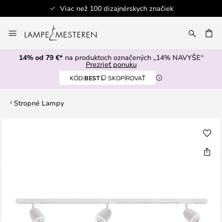
Viac než 100 dizajnérskych značiek
Skip
to
AŤ
Content
14% od 79 €*
na produktoch označených „14% NAVYŠE“
Prezrieť ponuku
KÓD:
BEST
SKOPÍROVAŤ
Stropné Lampy
Preskočiť
na
koniec
galérie
obrázkov