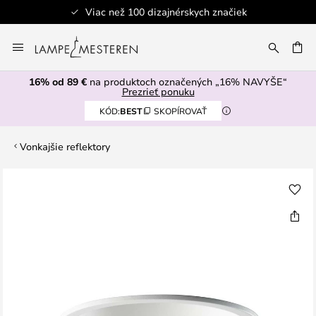
Viac než 100 dizajnérskych značiek
Skip
to
AŤ
Content
16% od 89 €
na produktoch označených „16% NAVYŠE“
Prezrieť ponuku
KÓD:
BEST
SKOPÍROVAŤ
Vonkajšie reflektory
Preskočiť
na
koniec
galérie
obrázkov