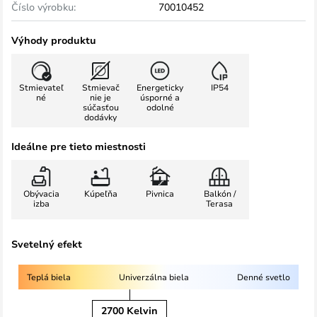
Číslo výrobku:
70010452
Výhody produktu
Stmievateľ
Stmievač
Energeticky
IP54
né
nie je
úsporné a
súčasťou
odolné
dodávky
Ideálne pre tieto miestnosti
Obývacia
Kúpeľňa
Pivnica
Balkón /
izba
Terasa
Svetelný efekt
Teplá biela
Univerzálna biela
Denné svetlo
2700 Kelvin