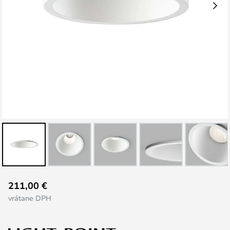
Preskočiť
211,00 €
na
vrátane DPH
začiatok
galérie
obrázkov