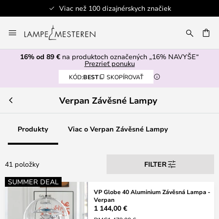
Viac než 100 dizajnérskych značiek
Skip
to
AŤ
Content
16% od 89 €
na produktoch označených „16% NAVYŠE“
Prezrieť ponuku
KÓD:
BEST
SKOPÍROVAŤ
Verpan Závěsné Lampy
Produkty
Viac o Verpan Závěsné Lampy
41 položky
FILTER
SUMMER DEAL
VP Globe 40 Aluminium Závěsná Lampa -
Verpan
1 144,00 €