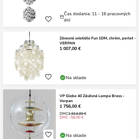
Čas dodania: 11 - 16 pracovných
dní
Závesné svietidlo Fun 1DM, chróm, perleť -
VERPAN
1 007,00 €
Na sklade
VP Globe 40 Závěsná Lampa Brass -
Verpan
1 756,00 €
DMC
1 814,00 €
DMC -58,00 €
Na sklade