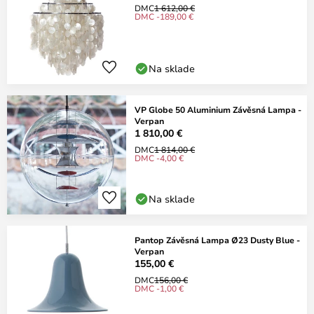
DMC
1 612,00 €
DMC -189,00 €
Na sklade
VP Globe 50 Aluminium Závěsná Lampa -
Verpan
1 810,00 €
DMC
1 814,00 €
DMC -4,00 €
Na sklade
Pantop Závěsná Lampa Ø23 Dusty Blue -
Verpan
155,00 €
DMC
156,00 €
DMC -1,00 €