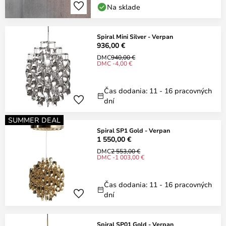
Na sklade
Spiral Mini Silver - Verpan
936,00 €
DMC
940,00 €
DMC -4,00 €
Čas dodania: 11 - 16 pracovných
dní
SUMMER DEAL
Spiral SP1 Gold - Verpan
1 550,00 €
DMC
2 553,00 €
DMC -1 003,00 €
Čas dodania: 11 - 16 pracovných
dní
Spiral SP01 Gold - Verpan