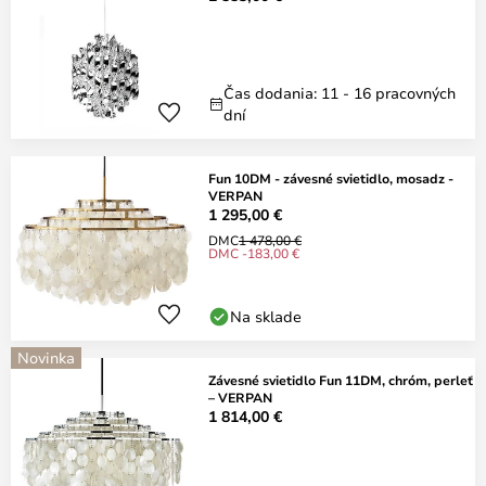
Čas dodania: 11 - 16 pracovných
dní
Fun 10DM - závesné svietidlo, mosadz -
VERPAN
1 295,00 €
DMC
1 478,00 €
DMC -183,00 €
Na sklade
Novinka
Závesné svietidlo Fun 11DM, chróm, perleť
– VERPAN
1 814,00 €