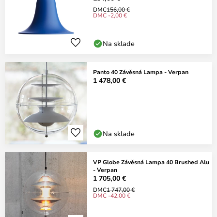
DMC
156,00 €
DMC -2,00 €
Na sklade
Panto 40 Závěsná Lampa - Verpan
1 478,00 €
Na sklade
VP Globe Závěsná Lampa 40 Brushed Alu
- Verpan
1 705,00 €
DMC
1 747,00 €
DMC -42,00 €