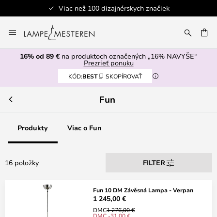
Viac než 100 dizajnérskych značiek
Skip
to
AŤ
Content
16% od 89 €
na produktoch označených „16% NAVYŠE“
Prezrieť ponuku
KÓD:
BEST
SKOPÍROVAŤ
Fun
Produkty
Viac o Fun
16 položky
FILTER
Fun 10 DM Závěsná Lampa - Verpan
1 245,00 €
DMC
1 276,00 €
DMC -31,00 €