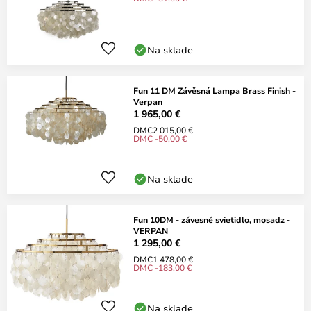
Na sklade
Fun 11 DM Závěsná Lampa Brass Finish -
Verpan
1 965,00 €
DMC
2 015,00 €
DMC -50,00 €
Na sklade
Fun 10DM - závesné svietidlo, mosadz -
VERPAN
1 295,00 €
DMC
1 478,00 €
DMC -183,00 €
Na sklade