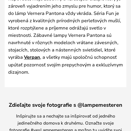
zároveň vyjadrením jeho zmyslu pre humor, ktorý sa
do lámp Vernera Pantona vždy vkráda. Séria Fun je
vyrobená z kvalitných prírodných perleťových mušlí,
ktoré rozptýlene a príjemne odrážajú svetlo v
miestnosti. Zábavné lampy Vernera Pantona sú
navrhnuté v rôznych modeloch vrátane závesných,
stojacích, stolových a nástenných svietidiel, ktoré
vyrába
Verpan
, a všetky majú spoločnú schopnosť
upútať pozornosť svojím prepychovým a exkluzívnym
dizajnom.
Zdieľajte svoje fotografie s @lampemesteren
Inšpirujte sa a nechajte sa inšpirovať od jedného
jedinečného domova k druhému. Označte svoje
fotografie #yesLampemesteren a možno tu uvidíte svoj