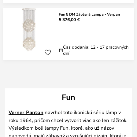
Fun 5 DM Závěsná Lampa - Verpan
5 376,00 €
Čas dodania: 12 - 17 pracovných
dní
Fun
Verner Panton
navrhol túto ikonickú sériu lámp v
roku 1964, pričom chcel vytvoriť viac ako len zážitok.
Výsledkom boli lampy Fun, ktoré, ako už názov
napovedá, majú zábavný a vzrušujúci dizajn, ktorý je