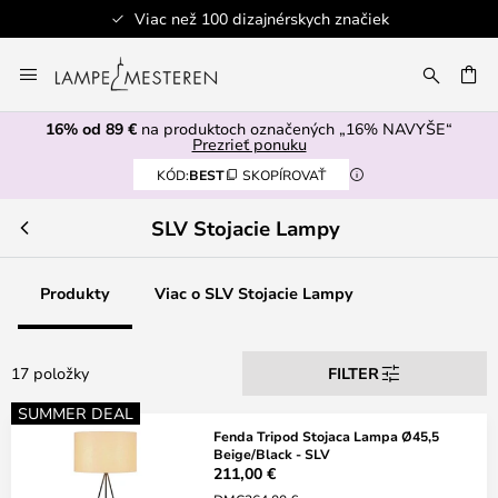
Viac než 100 dizajnérskych značiek
Skip
to
AŤ
Content
16% od 89 €
na produktoch označených „16% NAVYŠE“
Prezrieť ponuku
KÓD:
BEST
SKOPÍROVAŤ
SLV Stojacie Lampy
Produkty
Viac o SLV Stojacie Lampy
17 položky
FILTER
SUMMER DEAL
Fenda Tripod Stojaca Lampa Ø45,5
Beige/Black - SLV
211,00 €