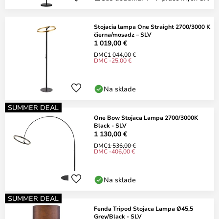
Stojacia lampa One Straight 2700/3000 K
čierna/mosadz – SLV
1 019,00 €
DMC
1 044,00 €
DMC -25,00 €
Na sklade
SUMMER DEAL
One Bow Stojaca Lampa 2700/3000K
Black - SLV
1 130,00 €
DMC
1 536,00 €
DMC -406,00 €
Na sklade
SUMMER DEAL
Fenda Tripod Stojaca Lampa Ø45,5
Grey/Black - SLV