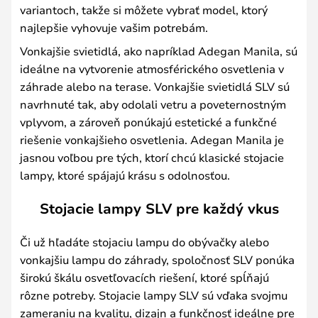
variantoch, takže si môžete vybrať model, ktorý
najlepšie vyhovuje vašim potrebám.
Vonkajšie svietidlá, ako napríklad Adegan Manila, sú
ideálne na vytvorenie atmosférického osvetlenia v
záhrade alebo na terase. Vonkajšie svietidlá SLV sú
navrhnuté tak, aby odolali vetru a poveternostným
vplyvom, a zároveň ponúkajú estetické a funkčné
riešenie vonkajšieho osvetlenia. Adegan Manila je
jasnou voľbou pre tých, ktorí chcú klasické stojacie
lampy, ktoré spájajú krásu s odolnosťou.
Stojacie lampy SLV pre každý vkus
Či už hľadáte stojaciu lampu do obývačky alebo
vonkajšiu lampu do záhrady, spoločnosť SLV ponúka
širokú škálu osvetľovacích riešení, ktoré spĺňajú
rôzne potreby. Stojacie lampy SLV sú vďaka svojmu
zameraniu na kvalitu, dizajn a funkčnosť ideálne pre