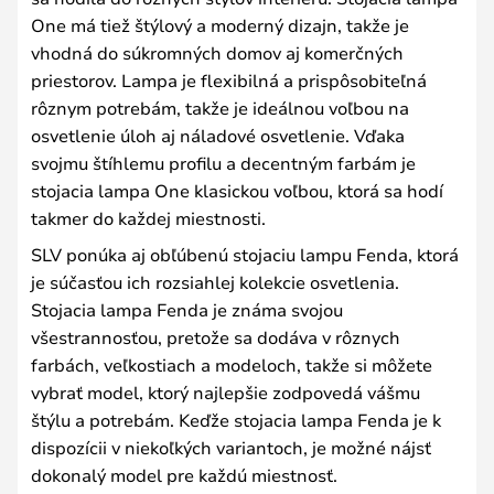
One má tiež štýlový a moderný dizajn, takže je
vhodná do súkromných domov aj komerčných
priestorov. Lampa je flexibilná a prispôsobiteľná
rôznym potrebám, takže je ideálnou voľbou na
osvetlenie úloh aj náladové osvetlenie. Vďaka
svojmu štíhlemu profilu a decentným farbám je
stojacia lampa One klasickou voľbou, ktorá sa hodí
takmer do každej miestnosti.
SLV ponúka aj obľúbenú stojaciu lampu Fenda, ktorá
je súčasťou ich rozsiahlej kolekcie osvetlenia.
Stojacia lampa Fenda je známa svojou
všestrannosťou, pretože sa dodáva v rôznych
farbách, veľkostiach a modeloch, takže si môžete
vybrať model, ktorý najlepšie zodpovedá vášmu
štýlu a potrebám. Keďže stojacia lampa Fenda je k
dispozícii v niekoľkých variantoch, je možné nájsť
dokonalý model pre každú miestnosť.