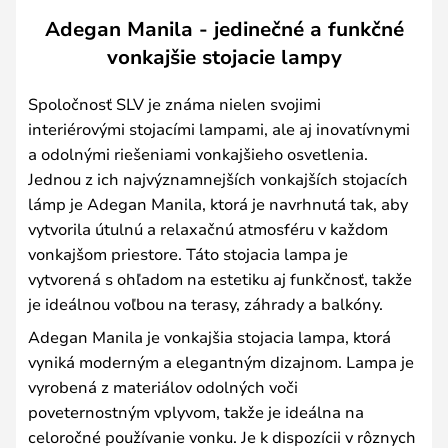
Adegan Manila - jedinečné a funkčné
vonkajšie stojacie lampy
Spoločnosť SLV je známa nielen svojimi
interiérovými stojacími lampami, ale aj inovatívnymi
a odolnými riešeniami vonkajšieho osvetlenia.
Jednou z ich najvýznamnejších vonkajších stojacích
lámp je Adegan Manila, ktorá je navrhnutá tak, aby
vytvorila útulnú a relaxačnú atmosféru v každom
vonkajšom priestore. Táto stojacia lampa je
vytvorená s ohľadom na estetiku aj funkčnosť, takže
je ideálnou voľbou na terasy, záhrady a balkóny.
Adegan Manila je vonkajšia stojacia lampa, ktorá
vyniká moderným a elegantným dizajnom. Lampa je
vyrobená z materiálov odolných voči
poveternostným vplyvom, takže je ideálna na
celoročné používanie vonku. Je k dispozícii v rôznych