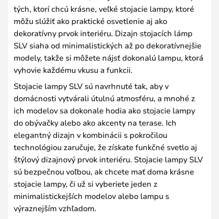
tých, ktorí chcú krásne, veľké stojacie lampy, ktoré
môžu slúžiť ako praktické osvetlenie aj ako
dekoratívny prvok interiéru. Dizajn stojacích lámp
SLV siaha od minimalistických až po dekoratívnejšie
modely, takže si môžete nájsť dokonalú lampu, ktorá
vyhovie každému vkusu a funkcii.
Stojacie lampy SLV sú navrhnuté tak, aby v
domácnosti vytvárali útulnú atmosféru, a mnohé z
ich modelov sa dokonale hodia ako stojacie lampy
do obývačky alebo ako akcenty na terase. Ich
elegantný dizajn v kombinácii s pokročilou
technológiou zaručuje, že získate funkčné svetlo aj
štýlový dizajnový prvok interiéru. Stojacie lampy SLV
sú bezpečnou voľbou, ak chcete mať doma krásne
stojacie lampy, či už si vyberiete jeden z
minimalistickejších modelov alebo lampu s
výraznejším vzhľadom.