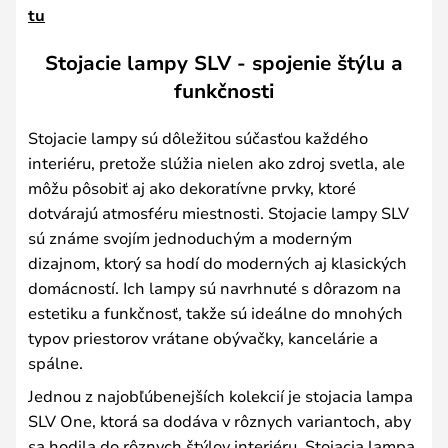
tu
Stojacie lampy SLV - spojenie štýlu a
funkčnosti
Stojacie lampy sú dôležitou súčasťou každého
interiéru, pretože slúžia nielen ako zdroj svetla, ale
môžu pôsobiť aj ako dekoratívne prvky, ktoré
dotvárajú atmosféru miestnosti. Stojacie lampy SLV
sú známe svojím jednoduchým a moderným
dizajnom, ktorý sa hodí do moderných aj klasických
domácností. Ich lampy sú navrhnuté s dôrazom na
estetiku a funkčnosť, takže sú ideálne do mnohých
typov priestorov vrátane obývačky, kancelárie a
spálne.
Jednou z najobľúbenejších kolekcií je stojacia lampa
SLV One, ktorá sa dodáva v rôznych variantoch, aby
sa hodila do rôznych štýlov interiéru. Stojacia lampa