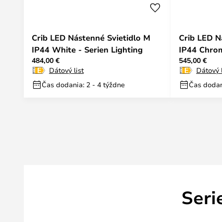
Crib LED Nástenné Svietidlo M
Crib LED N
IP44 White - Serien Lighting
IP44 Chrom
484,00 €
545,00 €
Dátový list
Dátový l
Čas dodania: 2 - 4 týždne
Čas dodan
Seri