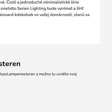
avé. Čisté a jednoduché minimalistické línie
ietidlo Serien Lighting bude vynímať a šíriť
talované kdekoľvek vo vašej domácnosti, stanú sa
steren
e #yesLampemesteren a možno tu uvidíte svoj