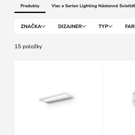
Produkty
Viac o Serien Lighting Nástenné Svietid
ZNAČKA
DIZAJNER
TYP
FAR
15 položky