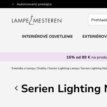
Skip
Autorizovaný predajca
to
Content
Prehľadáv
obchod
tu...
INTERIÉROVÉ OSVETLENIE
EXTERIÉROV
16% od 89 €
na prod
Svietidla a lampy
Značky
Serien Lighting Lampy
Serien Lighting Ná
Serien Lighting 