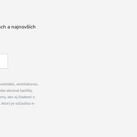
ách a najnovších
ietidiel, ventilátorov,
bo akciové balíčky,
y, ako aj žiadosti o
 ktorý je súčasťou e-