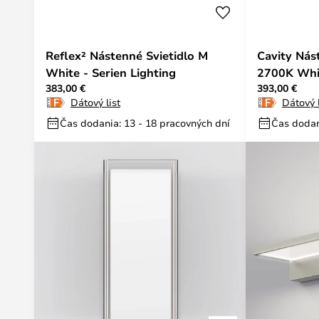
Reflex² Nástenné Svietidlo M
Cavity Nás
White - Serien Lighting
2700K Whit
383,00 €
393,00 €
Dátový list
Dátový l
Čas dodania: 13 - 18 pracovných dní
Čas dodan