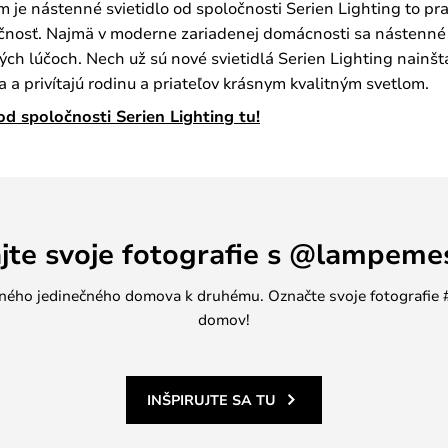
om je nástenné svietidlo od spoločnosti Serien Lighting to pr
nosť. Najmä v moderne zariadenej domácnosti sa nástenné sv
ných lúčoch. Nech už sú nové svietidlá Serien Lighting nainš
a privítajú rodinu a priateľov krásnym kvalitným svetlom.
od spoločnosti Serien Lighting tu!
ajte svoje fotografie s @lampeme
jedného jedinečného domova k druhému. Označte svoje fotografi
domov!
INŠPIRUJTE SA TU