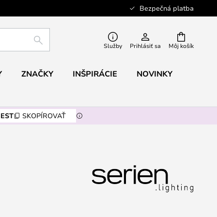
Bezpečná platba
HĽADAŤ
Služby
Prihlásiť sa
Môj košík
Y
ZNAČKY
INŠPIRÁCIE
NOVINKY
EST
SKOPÍROVAŤ