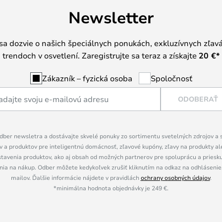
Newsletter
 sa dozvie o našich špeciálnych ponukách, exkluzívnych zľav
trendoch v osvetlení. Zaregistrujte sa teraz a získajte
20 €
*
Zákazník – fyzická osoba
Spoločnosť
ODOBERAŤ
dber newsletra a dostávajte skvelé ponuky zo sortimentu svetelných zdrojov a sv
 a produktov pre inteligentnú domácnosť, zľavové kupóny, zľavy na produkty ale
tavenia produktov, ako aj obsah od možných partnerov pre spoluprácu a prieskum
ia na nákup. Odber môžete kedykoľvek zrušiť kliknutím na odkaz na odhlásenie,
mailov. Ďalšie informácie nájdete v pravidlách
ochrany osobných údajov
.
*minimálna hodnota objednávky je 249 €.