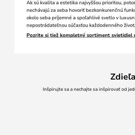
Ak sú kvalita a estetika najvyššou prioritou, pot
nechávajú za seba hovoriť bezkonkurenčnú funkč
okolo seba príjemné a spoľahlivé svetlo v luxus
nepostrádateľnou súčasťou každodenného života 
Pozrite si tiež kompletný sortiment svietidiel 
Zdieľ
Inšpirujte sa a nechajte sa inšpirovať od 