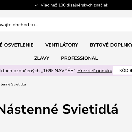
Viac než 100 dizajnérskych značiek
ajte
É OSVETLENIE
VENTILÁTORY
BYTOVÉ DOPLNK
ZĽAVY
PROFESSIONAL
uktoch označených „16% NAVYŠE“
Prezrieť ponuku
KÓD:
B
stenné Svietidlá
Nástenné Svietidlá