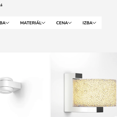
lá
BA
MATERIÁL
CENA
IZBA