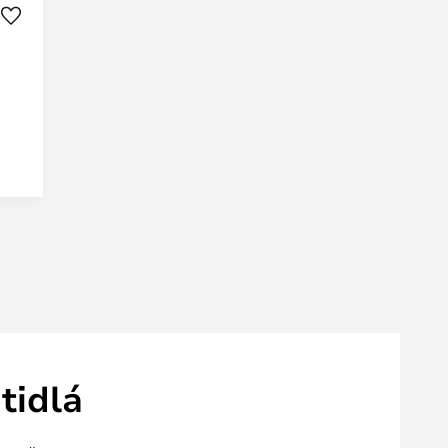
M
tidlá