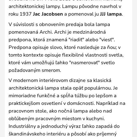
architektonickej lampy. Lampu pôvodne navrhol v
roku 1937
Jac Jacobsen
a pomenoval ju
JJJ lampa
.
V súvislosti s obnovením predaja bola lampa
pomenovaná Archi. Archi je medzinárodná
predpona, ktorá znamená "riadiť" alebo "viesť".
Predpona opisuje slovo, ktoré nasleduje za ňou; v
tomto kontexte opisuje flexibilné vlastnosti svetla,
ktoré vám umožňujú ľahko "nasmerovať" svetlo
požadovaným smerom.
V modernom interiérovom dizajne sa klasická
architektonická lampa stala opäť populárnou. Je
mimoriadne funkčné a spĺňa túžbu po lepšom a
praktickejšom osvetlení v domácnosti. Napríklad na
pracovnom stole, ako nočná lampa alebo nad
obľúbeným pracovným miestom v kuchyni.
Industriálny a jednoduchý výraz ľahko zapadá do
škandinávskeho interiéru a pôsobí ako príjemný