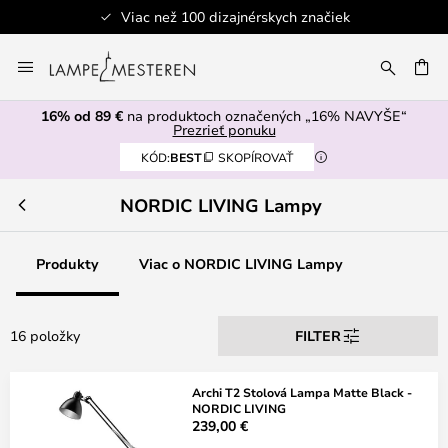
Viac než 100 dizajnérskych značiek
Skip
to
AŤ
Content
16% od 89 €
na produktoch označených „16% NAVYŠE“
Prezrieť ponuku
KÓD:
BEST
SKOPÍROVAŤ
NORDIC LIVING Lampy
Produkty
Viac o NORDIC LIVING Lampy
16 položky
FILTER
Archi T2 Stolová Lampa Matte Black -
NORDIC LIVING
239,00 €