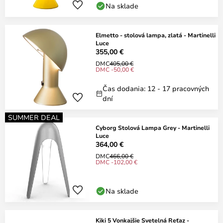
Na sklade
Elmetto - stolová lampa, zlatá - Martinelli
Luce
355,00 €
DMC
405,00 €
DMC -50,00 €
Čas dodania: 12 - 17 pracovných
dní
SUMMER DEAL
Cyborg Stolová Lampa Grey - Martinelli
Luce
364,00 €
DMC
466,00 €
DMC -102,00 €
Na sklade
Kiki 5 Vonkajšie Svetelná Reťaz -