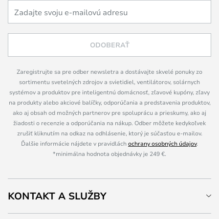
ODOBERAŤ
Zaregistrujte sa pre odber newsletra a dostávajte skvelé ponuky zo
sortimentu svetelných zdrojov a svietidiel, ventilátorov, solárnych
systémov a produktov pre inteligentnú domácnosť, zľavové kupóny, zľavy
na produkty alebo akciové balíčky, odporúčania a predstavenia produktov,
ako aj obsah od možných partnerov pre spoluprácu a prieskumy, ako aj
žiadosti o recenzie a odporúčania na nákup. Odber môžete kedykoľvek
zrušiť kliknutím na odkaz na odhlásenie, ktorý je súčasťou e-mailov.
Ďalšie informácie nájdete v pravidlách
ochrany osobných údajov
.
*minimálna hodnota objednávky je 249 €.
KONTAKT A SLUŽBY