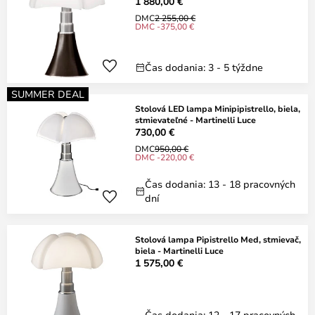
1 880,00 €
DMC
2 255,00 €
DMC -375,00 €
Čas dodania: 3 - 5 týždne
SUMMER DEAL
Stolová LED lampa Minipipistrello, biela,
stmievateľné - Martinelli Luce
730,00 €
DMC
950,00 €
DMC -220,00 €
Čas dodania: 13 - 18 pracovných
dní
Stolová lampa Pipistrello Med, stmievač,
biela - Martinelli Luce
1 575,00 €
Čas dodania: 12 - 17 pracovných