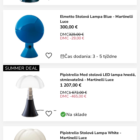
Elmetto Stolová Lampa Blue - Martinelli
Luce
300,00 €
DMC
329,00 €
DMC -29,00 €
Čas dodania: 3 - 5 týždne
SUMMER DEAL
Pipistrello Med stolová LED lampa hnedá,
stmievateľná - Martinelli Luce
1 207,00 €
DMC
1 672,00 €
DMC -465,00 €
Na sklade
Pipistrello Stolová Lampa White -
Martinelli Luce