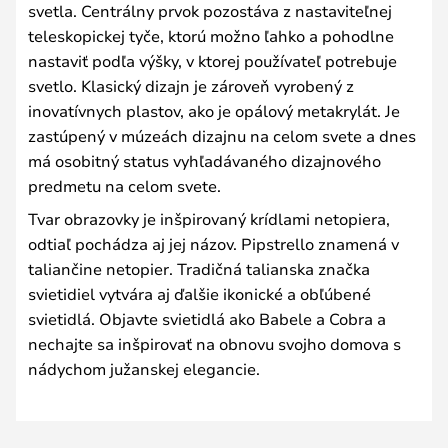
svetla. Centrálny prvok pozostáva z nastaviteľnej
teleskopickej tyče, ktorú možno ľahko a pohodlne
nastaviť podľa výšky, v ktorej používateľ potrebuje
svetlo. Klasický dizajn je zároveň vyrobený z
inovatívnych plastov, ako je opálový metakrylát. Je
zastúpený v múzeách dizajnu na celom svete a dnes
má osobitný status vyhľadávaného dizajnového
predmetu na celom svete.
Tvar obrazovky je inšpirovaný krídlami netopiera,
odtiaľ pochádza aj jej názov. Pipstrello znamená v
taliančine netopier. Tradičná talianska značka
svietidiel vytvára aj ďalšie ikonické a obľúbené
svietidlá. Objavte svietidlá ako Babele a Cobra a
nechajte sa inšpirovať na obnovu svojho domova s
nádychom južanskej elegancie.