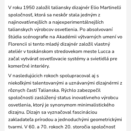
V roku 1950 založil taliansky dizajnér Elio Martinelli
spoločnosť, ktorá sa neskôr stala jedným z
najinovatívnejších a najexperimentálnejších
talianskych výrobcov osvetlenia. Po absolvovaní
štúdia scénografie na Akadémii výtvarných umení vo
Florencii si tento mladý dizajnér založil vlastný
ateliér v toskánskom stredovekom meste Lucca a
začal vytvárať osvetľovacie systémy a svietidlá pre
komerčné interiéry.
V nasledujúcich rokoch spolupracoval aj s
niekoľkými talentovanými a uznávanými dizajnérmi z
rôznych častí Talianska. Rýchlo zabezpečil
spoločnosti zaslúžený status inovatívneho výrobcu
osvetlenia, ktorý je synonymom minimalistického
dizajnu. Dizajn sa vyznačoval fascináciou
zakladateľa prírodou a jednoduchými geometrickými
tvarmi. V 60. a 70. rokoch 20. storočia spoločnosť