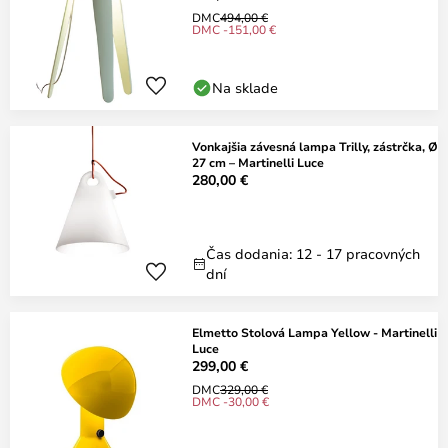
DMC
494,00 €
DMC -151,00 €
Na sklade
Vonkajšia závesná lampa Trilly, zástrčka, Ø
27 cm – Martinelli Luce
280,00 €
Čas dodania: 12 - 17 pracovných
dní
Elmetto Stolová Lampa Yellow - Martinelli
Luce
299,00 €
DMC
329,00 €
DMC -30,00 €