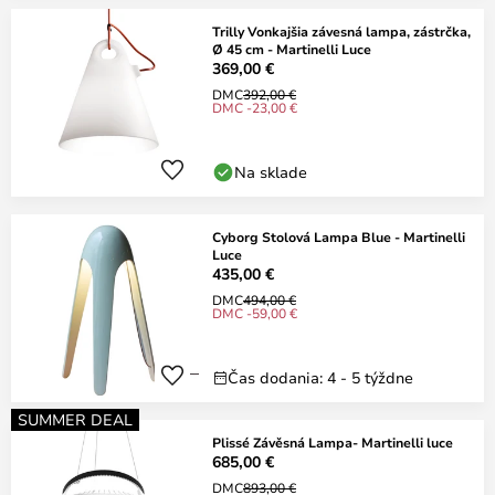
Trilly Vonkajšia závesná lampa, zástrčka,
Ø 45 cm - Martinelli Luce
369,00 €
DMC
392,00 €
DMC -23,00 €
Na sklade
Cyborg Stolová Lampa Blue - Martinelli
Luce
435,00 €
DMC
494,00 €
DMC -59,00 €
Čas dodania: 4 - 5 týždne
SUMMER DEAL
Plissé Závěsná Lampa- Martinelli luce
685,00 €
DMC
893,00 €