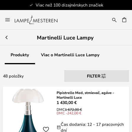
Viac než 100 dizajnérskych značiek
Skip
to
AŤ
Content
Martinelli Luce Lampy
Produkty
Viac o Martinelli Luce Lampy
48 položky
FILTER
Pipistrello Med, stmievač, agáve -
Martinelli Luce
1 430,00 €
DMC
1 672,00 €
DMC -242,00 €
Čas dodania: 12 - 17 pracovných
dní