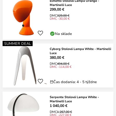
Elmetto Stolová Lampa Orange -
Martinelli Luce
299,00 €
DMC
329,00 €
DMC -30,00 €
Na sklade
SUMMER DEAL
Cyborg Stolová Lampa White - Martinelli
Luce
380,00 €
DMC
494,00 €
DMC -114,00 €
Čas dodania: 4 - 5 týždne
Serpente Stolová Lampa White -
Martinelli Luce
1 040,00 €
DMC
1 267,00 €
DMC -227,00 €