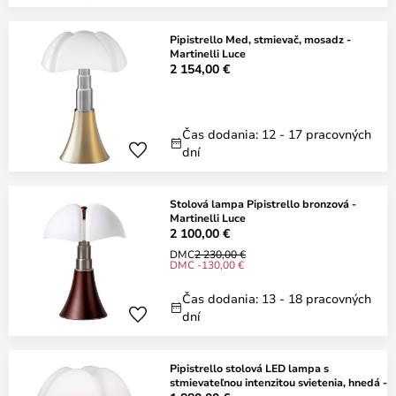
Pipistrello Med, stmievač, mosadz -
Martinelli Luce
2 154,00 €
Čas dodania: 12 - 17 pracovných
dní
Stolová lampa Pipistrello bronzová -
Martinelli Luce
2 100,00 €
DMC
2 230,00 €
DMC -130,00 €
Čas dodania: 13 - 18 pracovných
dní
Pipistrello stolová LED lampa s
stmievateľnou intenzitou svietenia, hnedá -