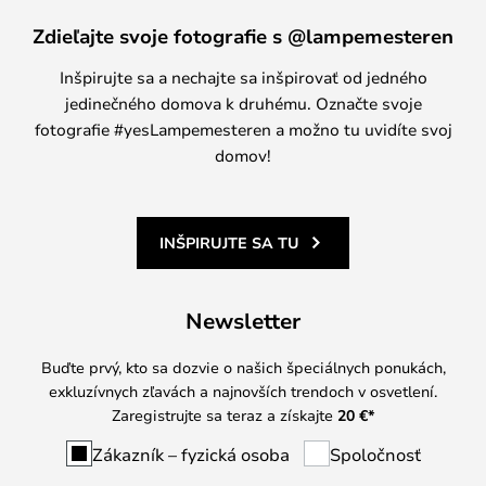
Zdieľajte svoje fotografie s @lampemesteren
Inšpirujte sa a nechajte sa inšpirovať od jedného
jedinečného domova k druhému. Označte svoje
fotografie #yesLampemesteren a možno tu uvidíte svoj
domov!
INŠPIRUJTE SA TU
Newsletter
Buďte prvý, kto sa dozvie o našich špeciálnych ponukách,
exkluzívnych zľavách a najnovších trendoch v osvetlení.
Zaregistrujte sa teraz a získajte
20 €
*
Zákazník – fyzická osoba
Spoločnosť