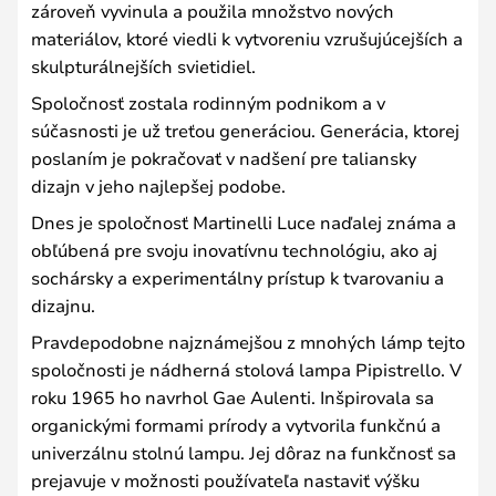
zároveň vyvinula a použila množstvo nových
materiálov, ktoré viedli k vytvoreniu vzrušujúcejších a
skulpturálnejších svietidiel.
Spoločnosť zostala rodinným podnikom a v
súčasnosti je už treťou generáciou. Generácia, ktorej
poslaním je pokračovať v nadšení pre taliansky
dizajn v jeho najlepšej podobe.
Dnes je spoločnosť Martinelli Luce naďalej známa a
obľúbená pre svoju inovatívnu technológiu, ako aj
sochársky a experimentálny prístup k tvarovaniu a
dizajnu.
Pravdepodobne najznámejšou z mnohých lámp tejto
spoločnosti je nádherná stolová lampa Pipistrello. V
roku 1965 ho navrhol Gae Aulenti. Inšpirovala sa
organickými formami prírody a vytvorila funkčnú a
univerzálnu stolnú lampu. Jej dôraz na funkčnosť sa
prejavuje v možnosti používateľa nastaviť výšku