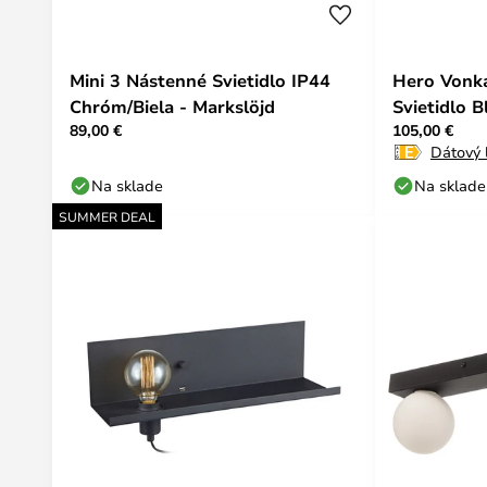
Mini 3 Nástenné Svietidlo IP44
Hero Vonka
Chróm/Biela - Markslöjd
Svietidlo B
89,00 €
105,00 €
Dátový l
Na sklade
Na sklade
SUMMER DEAL