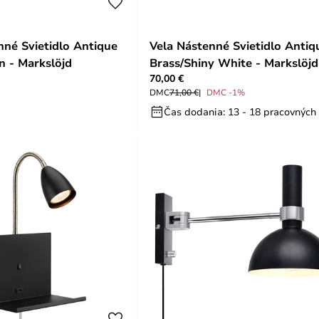
nné Svietidlo Antique
Vela Nástenné Svietidlo Antiq
n - Markslöjd
Brass/Shiny White - Markslöjd
70,00 €
DMC
71,00 €
DMC -1%
Čas dodania: 13 - 18 pracovných