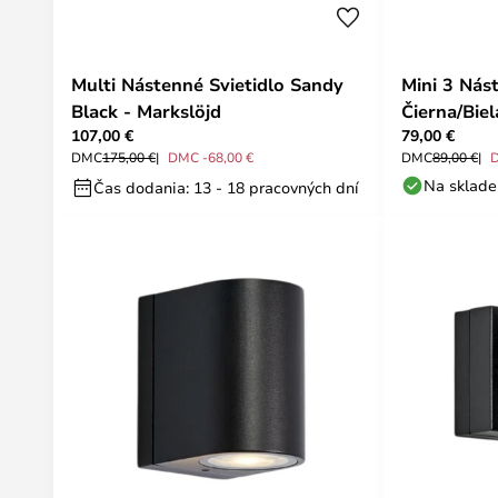
Multi Nástenné Svietidlo Sandy
Mini 3 Nás
Black - Markslöjd
Čierna/Biel
107,00 €
79,00 €
DMC
175,00 €
DMC -68,00 €
DMC
89,00 €
Na sklade
Čas dodania: 13 - 18 pracovných dní