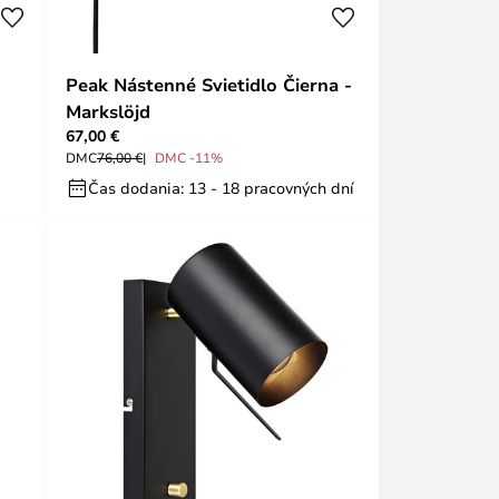
Peak Nástenné Svietidlo Čierna -
Markslöjd
67,00 €
DMC
76,00 €
DMC -11%
Čas dodania: 13 - 18 pracovných dní