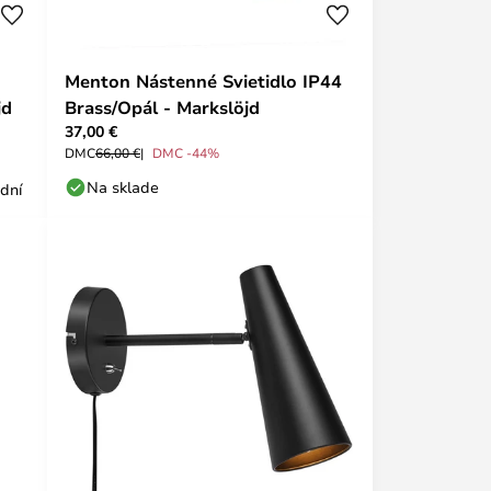
Menton Nástenné Svietidlo IP44
jd
Brass/Opál - Markslöjd
37,00 €
DMC
66,00 €
DMC -44%
Na sklade
 dní