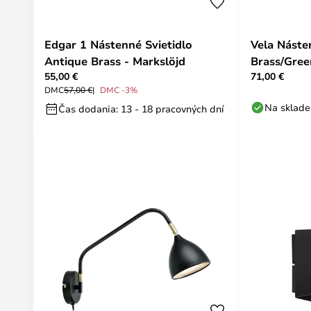
Edgar 1 Nástenné Svietidlo
Vela Náste
Antique Brass - Markslöjd
Brass/Gree
55,00 €
71,00 €
DMC
57,00 €
DMC -3%
Na sklade
Čas dodania: 13 - 18 pracovných dní