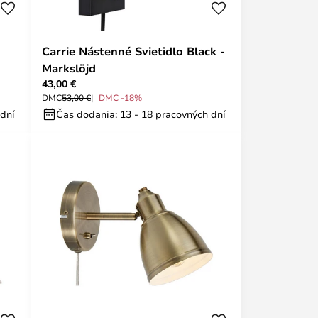
Carrie Nástenné Svietidlo Black -
Markslöjd
43,00 €
DMC
53,00 €
DMC -18%
 dní
Čas dodania: 13 - 18 pracovných dní