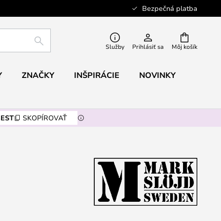
Bezpečná platba
HĽADAŤ
Služby
Prihlásiť sa
Môj košík
Y
ZNAČKY
INŠPIRÁCIE
NOVINKY
EST
SKOPÍROVAŤ