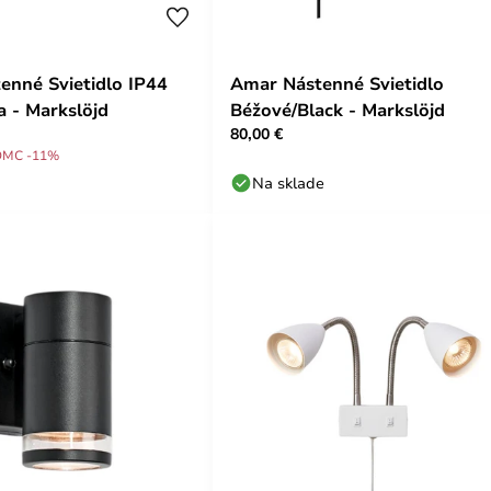
tenné Svietidlo IP44
Amar Nástenné Svietidlo
a - Markslöjd
Béžové/Black - Markslöjd
80,00 €
DMC -11%
Na sklade