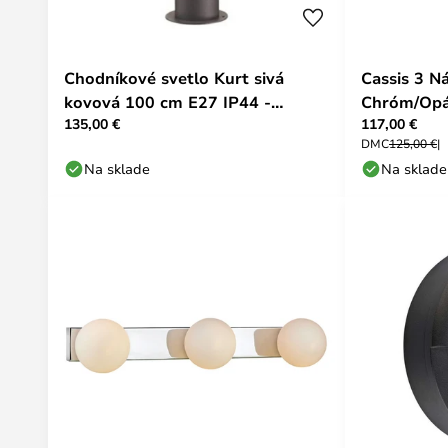
Chodníkové svetlo Kurt sivá
Cassis 3 N
kovová 100 cm E27 IP44 -
Chróm/Opál
135,00 €
117,00 €
Markslöjd
DMC
125,00 €
Na sklade
Na sklade