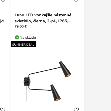
Luno LED vonkajšie nástenné
jd
svietidlo, čierna, 2-pl., IP65,
79,00 €
stmievateľné.
Na sklade
SUMMER DEAL