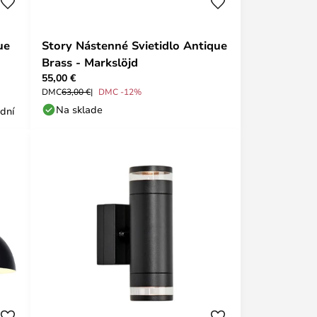
ue
Story Nástenné Svietidlo Antique
Brass - Markslöjd
55,00 €
DMC
63,00 €
DMC -12%
Na sklade
 dní