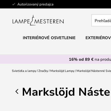
Skip
Autorizovaný predajca
to
Content
Prehľadáv
obchod
tu...
INTERIÉROVÉ OSVETLENIE
EXTERIÉROV
16% od 89 €
na prod
Svietidla a lampy
Značky
Markslöjd Lampy
Markslöjd Nástenné Svie
Markslöjd Náste