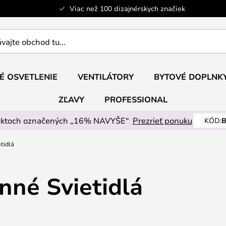
Viac než 100 dizajnérskych značiek
ajte
É OSVETLENIE
VENTILÁTORY
BYTOVÉ DOPLNK
ZĽAVY
PROFESSIONAL
uktoch označených „16% NAVYŠE“
Prezrieť ponuku
KÓD:
B
tidlá
nné Svietidlá