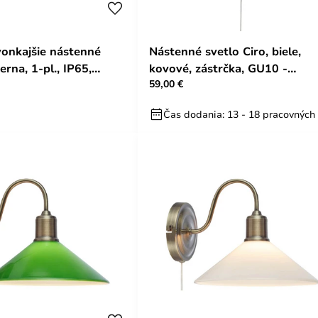
onkajšie nástenné
Nástenné svetlo Ciro, biele,
ierna, 1-pl., IP65,
kovové, zástrčka, GU10 -
59,00 €
né.
Markslöjd
Čas dodania: 13 - 18 pracovných