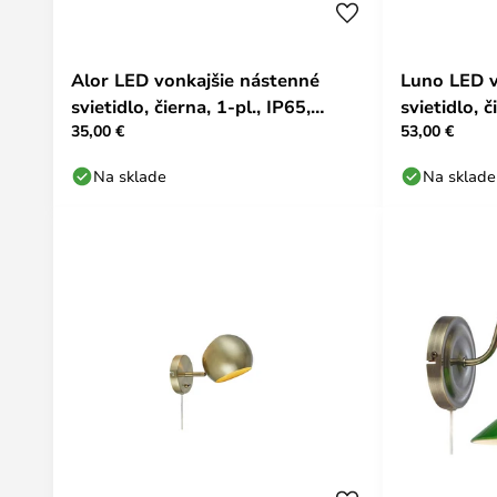
Alor LED vonkajšie nástenné
Luno LED v
svietidlo, čierna, 1-pl., IP65,
svietidlo, č
35,00 €
53,00 €
stmievateľné
stmievateľ
Na sklade
Na sklade