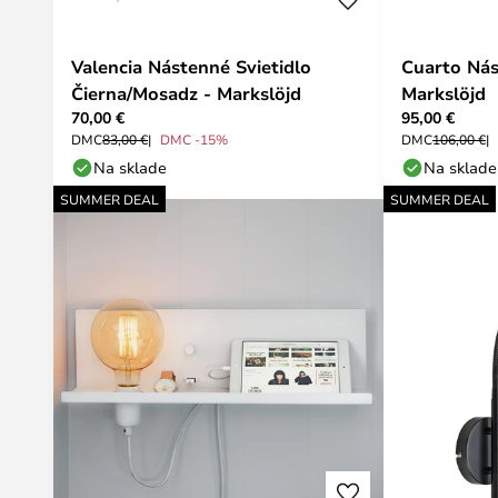
Valencia Nástenné Svietidlo
Cuarto Nás
Čierna/Mosadz - Markslöjd
Markslöjd
70,00 €
95,00 €
DMC
83,00 €
DMC -15%
DMC
106,00 €
Na sklade
Na sklade
SUMMER DEAL
SUMMER DEAL