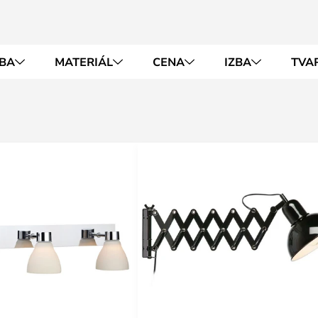
BA
MATERIÁL
CENA
IZBA
TVA