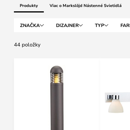
Produkty
Viac o Markslöjd Nástenné Svietidlá
ZNAČKA
DIZAJNER
TYP
FAR
44 položky